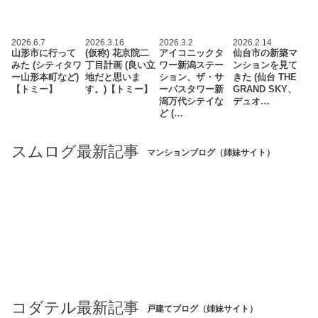
2026.6.7
2026.3.16
2026.3.2
2026.2.14
山形市に行って
(仮称) 花京院二
アイコニックタ
仙台市の新築マ
みた (シティタワ
丁目計画 (良い立
ワー新潟ステー
ンションを見て
ー山形本町など)
地だと思いま
ション、ザ・サ
きた (仙台 THE
【トミー】
す。)【トミー】
ーパスタワー新
GRAND SKY、
潟万代シテイな
デュオ…
ど (…
スムログ最新記事
マンションブログ（姉妹サイト）
コダテル最新記事
戸建てブログ（姉妹サイト）