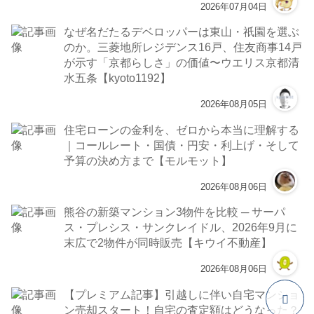
2026年07月04日
なぜ名だたるデベロッパーは東山・祇園を選ぶ
のか。三菱地所レジデンス16戸、住友商事14戸
が示す「京都らしさ」の価値〜ウエリス京都清
水五条【kyoto1192】
2026年08月05日
住宅ローンの金利を、ゼロから本当に理解する
｜コールレート・国債・円安・利上げ・そして
予算の決め方まで【モルモット】
2026年08月06日
熊谷の新築マンション3物件を比較 ─ サーパ
ス・プレシス・サンクレイドル、2026年9月に
末広で2物件が同時販売【キウイ不動産】
2026年08月06日
【プレミアム記事】引越しに伴い自宅マンショ
ン売却スタート！自宅の査定額はどうなった？