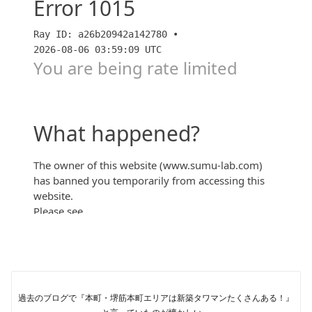
【大阪】「ブランズタワー大阪本町」42階最上階 共用
施設「アマ・テラス」の価値は？！本町駅新築タワー
マンション9棟の乱「関西マンションすごろく」
過去のブログで『本町・堺筋本町エリアは新築タワマンたくさんある！』