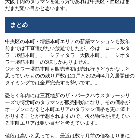
大阪市内のタワマンを狙う方であれば中央区・西区はま
だまだ狙い目かと思います。
まとめ
中央区の本町・堺筋本町エリアの新築マンションも数年
前までは正直選びたい放題でしたが、今は「ローレルタ
ワー堺筋本町」、「シティタワー大阪本町」、「ジオタ
ワー堺筋本町」の3棟しかありません。
ジオタワー堺筋本町も販売当初は売れ行きどうかな…と
思っていたものの残り戸数は21戸と2025年4月入居開始の
タイミングでは全戸完売する勢いです。。
恐らく年内には三菱地所のザ・パークハウスタワーシリ
ーズで博労町のタワマンが販売開始になり、その価格が
オープンになると本町エリアのタワマン価格も更に値上
がりすることが予想されますので、後発物件が控えてい
る本町エリアは狙い目だと考えています。
値段は高いと思っても、最近は数ヶ月前の価格より更に