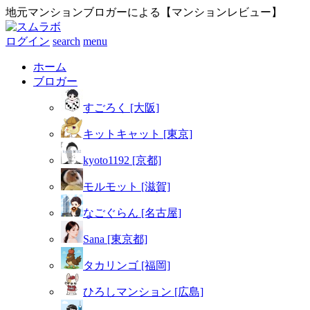
地元マンションブロガーによる【マンションレビュー】
ログイン
search
menu
ホーム
ブロガー
すごろく [大阪]
キットキャット [東京]
kyoto1192 [京都]
モルモット [滋賀]
なごぐらん [名古屋]
Sana [東京都]
タカリンゴ [福岡]
ひろしマンション [広島]