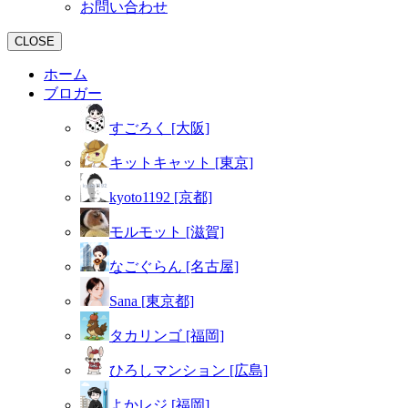
お問い合わせ
CLOSE
ホーム
ブロガー
すごろく [大阪]
キットキャット [東京]
kyoto1192 [京都]
モルモット [滋賀]
なごぐらん [名古屋]
Sana [東京都]
タカリンゴ [福岡]
ひろしマンション [広島]
よかレジ [福岡]