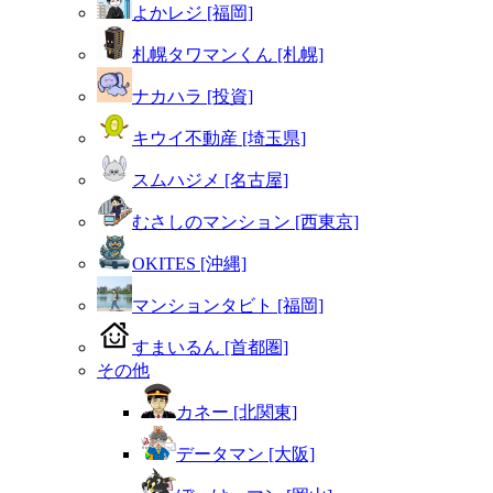
よかレジ [福岡]
札幌タワマンくん [札幌]
ナカハラ [投資]
キウイ不動産 [埼玉県]
スムハジメ [名古屋]
むさしのマンション [西東京]
OKITES [沖縄]
マンションタビト [福岡]
すまいるん [首都圏]
その他
カネー [北関東]
データマン [大阪]