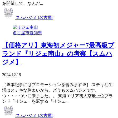
を開業して、なんだ...
スムハジメ [名古屋]
名古屋市
愛知県
【価格アリ】東海初メジャー7最高級ブ
ランド『リジェ南山』の考察【スムハ
ジメ】
2024.12.19
［※本記事にはプロモーションを含みます※］ ステキな生
活はステキな住まいから。どうもスムハジメです。
つ・・・ついに来ました。。 東海エリア初大京最上位ブラ
ンド「リジェ」を冠する『リジェ...
スムハジメ [名古屋]