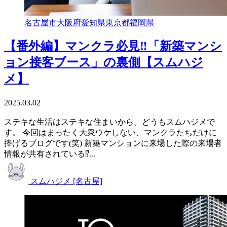
名古屋市
大阪府
愛知県
東京都
福岡県
【番外編】マンクラ必見‼「新築マンシ
ョン接客ブース」の裏側【スムハジ
メ】
2025.03.02
ステキな生活はステキな住まいから。どうもスムハジメで
す。 今回はまったく大衆ウケしない、マンクラたちだけに
捧げるブログです(笑) 新築マンションに来場した際の来場者
情報が共有されている⁉...
スムハジメ [名古屋]