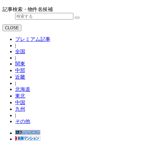
記事検索・物件名候補
CLOSE
プレミアム記事
|
全国
|
関東
中部
近畿
|
北海道
東北
中国
九州
|
その他