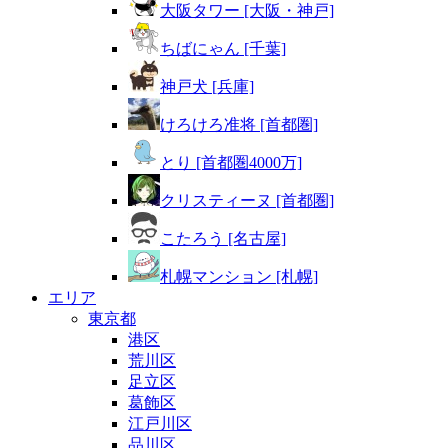
大阪タワー [大阪・神戸]
ちばにゃん [千葉]
神戸犬 [兵庫]
けろけろ准将 [首都圏]
とり [首都圏4000万]
クリスティーヌ [首都圏]
こたろう [名古屋]
札幌マンション [札幌]
エリア
東京都
港区
荒川区
足立区
葛飾区
江戸川区
品川区