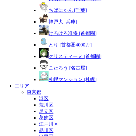
ちばにゃん [千葉]
神戸犬 [兵庫]
けろけろ准将 [首都圏]
とり [首都圏4000万]
クリスティーヌ [首都圏]
こたろう [名古屋]
札幌マンション [札幌]
エリア
東京都
港区
荒川区
足立区
葛飾区
江戸川区
品川区