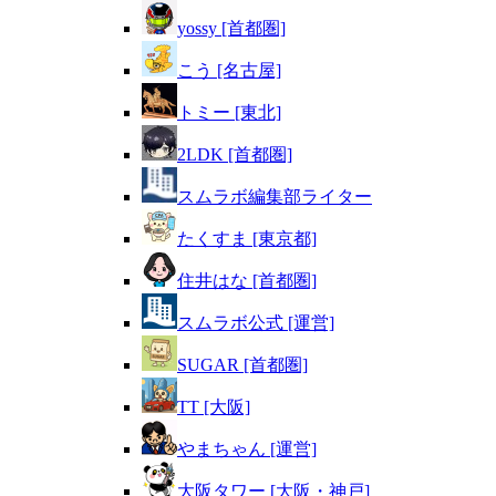
yossy [首都圏]
こう [名古屋]
トミー [東北]
2LDK [首都圏]
スムラボ編集部ライター
たくすま [東京都]
住井はな [首都圏]
スムラボ公式 [運営]
SUGAR [首都圏]
TT [大阪]
やまちゃん [運営]
大阪タワー [大阪・神戸]