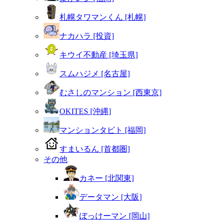
札幌タワマンくん [札幌]
ナカハラ [投資]
キウイ不動産 [埼玉県]
スムハジメ [名古屋]
むさしのマンション [西東京]
OKITES [沖縄]
マンションタビト [福岡]
すまいるん [首都圏]
その他
カネー [北関東]
データマン [大阪]
ぼっけーマン [岡山]