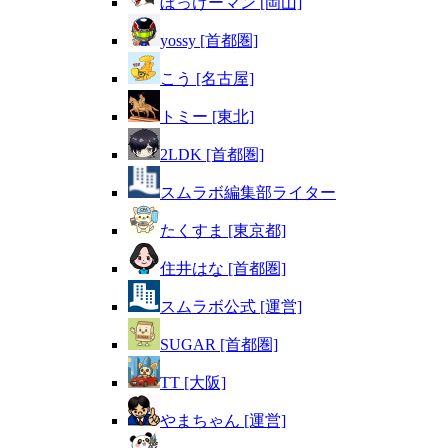
ぼっけーマン [岡山]
yossy [首都圏]
こう [名古屋]
トミー [東北]
2LDK [首都圏]
スムラボ編集部ライター
たくすま [東京都]
住井はな [首都圏]
スムラボ公式 [運営]
SUGAR [首都圏]
TT [大阪]
やまちゃん [運営]