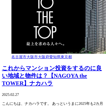
名古屋市
大阪市
大阪府
愛知県
東京都
これからマンション投資をするのに良
い地域と物件は？【NAGOYA the
TOWER】ナカハラ
2025.02.27
こんにちは、ナカハラです。 あっというまに2025年も2カ月