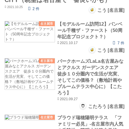
2021.10.25
2 件
こう [名古屋]
【モデルルーム訪問12】バンベ
名古屋市
ール千種ザ・ファースト（50周
年記念プロジェクト？）
2021.10.17
7 件
こう [名古屋]
パークホームズLaLa名古屋みな
名古屋市
とアクルス ガーデンスクエア
徒歩１０分圏内で生活が充実、
そしてこの価格？（敷地計画や
ブルームテラス中心に）【こた
ろう】
2021.09.27
こたろう [名古屋]
プラウド瑞穂陽明テラス 「フ
名古屋市
ァミリー必見」‐名古屋市内人気