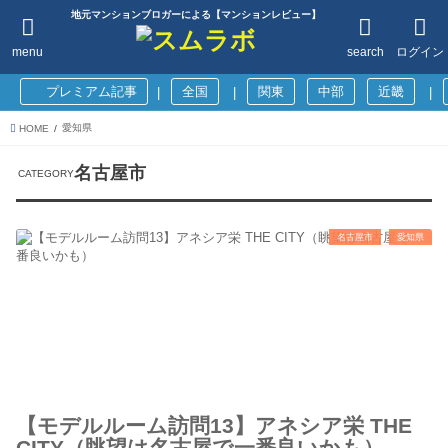
地元マンションブロガーによる【マンションレビュー】
menu
search
ログイン
プレミアム記事
全国
関東
中部
近畿
|
|
|
愛知県
HOME
名古屋市
名古屋市
愛知県
【モデルルーム訪問13】アネシア栄 THE
CITY（眺望は名古屋で一番良いかも）