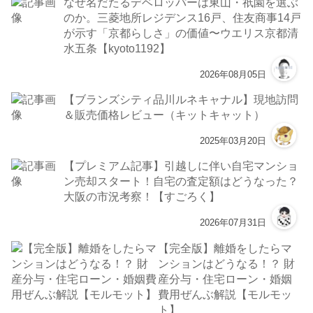
なぜ名だたるデベロッパーは東山・祇園を選ぶ
のか。三菱地所レジデンス16戸、住友商事14戸
が示す「京都らしさ」の価値〜ウエリス京都清
水五条【kyoto1192】
2026年08月05日
【ブランズシティ品川ルネキャナル】現地訪問
＆販売価格レビュー（キットキャット）
2025年03月20日
【プレミアム記事】引越しに伴い自宅マンショ
ン売却スタート！自宅の査定額はどうなった？
大阪の市況考察！【すごろく】
2026年07月31日
【完全版】離婚をしたらマ
ンションはどうなる！？ 財
産分与・住宅ローン・婚姻
費用ぜんぶ解説【モルモッ
ト】