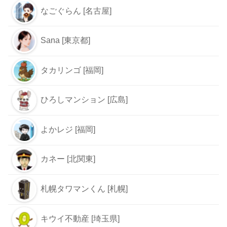
なごぐらん [名古屋]
Sana [東京都]
タカリンゴ [福岡]
ひろしマンション [広島]
よかレジ [福岡]
カネー [北関東]
札幌タワマンくん [札幌]
キウイ不動産 [埼玉県]