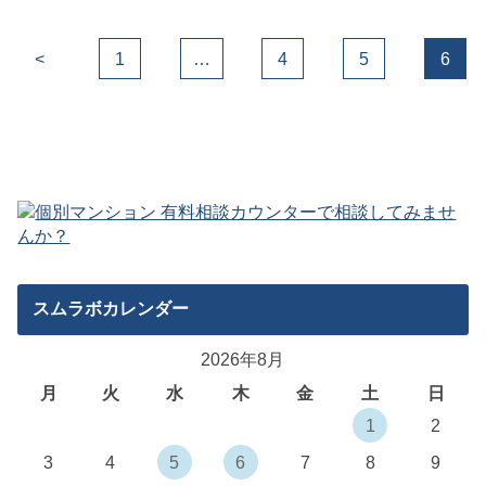
<
1
…
4
5
6
スムラボカレンダー
2026年8月
月
火
水
木
金
土
日
1
2
3
4
5
6
7
8
9