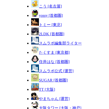
こう [名古屋]
yossy [首都圏]
トミー [東北]
2LDK [首都圏]
スムラボ編集部ライター
たくすま [東京都]
住井はな [首都圏]
スムラボ公式 [運営]
SUGAR [首都圏]
TT [大阪]
やまちゃん [運営]
大阪タワー [大阪・神戸]