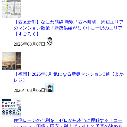
【西区新町】なにわ筋線 新駅「西本町駅」周辺エリア
のマンション散策！新築供給がなく中古一択のエリア
【すごろく】
2026年08月07日
【福岡】2026年8月 気になる新築マンション3選【よか
レジ】
2026年08月06日
住宅ローンの金利を、ゼロから本当に理解する｜コー
ルレート・国債・円安・利上げ・そして予算の決め方