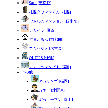
Sana [東京都]
札幌タワマンくん [札幌]
むさしのマンション [西東京]
ナカハラ [投資]
すまいるん [首都圏]
スムハジメ [名古屋]
OKITES [沖縄]
マンションタビト [福岡]
その他
タカリンゴ [福岡]
カネー [北関東]
ぼっけーマン [岡山]