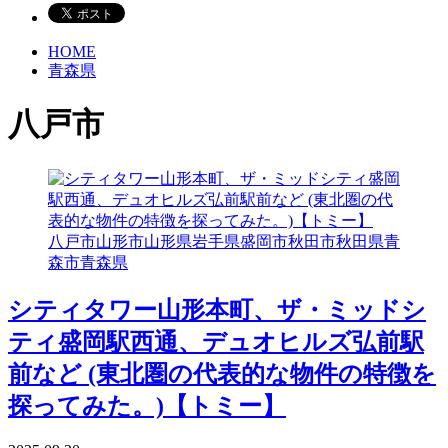
HOME
青森県
八戸市
八戸市
山形市
山形県
岩手県
盛岡市
秋田市
秋田県
青
森市
青森県
シティタワー山形本町、ザ・ミッドシ
ティ盛岡駅西通、デュオヒルズ弘前駅
前など (東北圏の代表的な物件の特徴を
探ってみた。)【トミー】