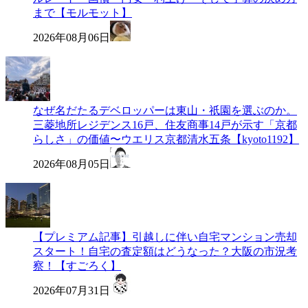
まで【モルモット】
2026年08月06日
なぜ名だたるデベロッパーは東山・祇園を選ぶのか。
三菱地所レジデンス16戸、住友商事14戸が示す「京都
らしさ」の価値〜ウエリス京都清水五条【kyoto1192】
2026年08月05日
【プレミアム記事】引越しに伴い自宅マンション売却
スタート！自宅の査定額はどうなった？大阪の市況考
察！【すごろく】
2026年07月31日