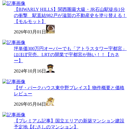
【BIWARLY HILLS】関西圏最大級・JR石山駅徒歩1分
の衝撃 駅直結982戸が滋賀の不動産史を塗り替える！
【モルモット】
2026年03月01日
坪単価300万円オーバーでも「アトラスタワー宇都宮」
はほぼ完売。LRTの開業で宇都宮が熱い！！【カネ
ー】
2024年10月16日
【ザ・パークハウス東中野プレイス】物件概要と価格
レビュー
2026年05月04日
【プレミアム記事】国立エリアの新築マンション建設
予定地【むさしのマンション】