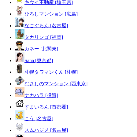
キウイ不動産 [埼玉県]
ひろしマンション [広島]
なごぐらん [名古屋]
タカリンゴ [福岡]
カネー [北関東]
Sana [東京都]
札幌タワマンくん [札幌]
むさしのマンション [西東京]
ナカハラ [投資]
すまいるん [首都圏]
こう [名古屋]
スムハジメ [名古屋]