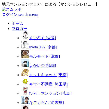
地元マンションブロガーによる【マンションレビュー】
ログイン
search
menu
ホーム
ブロガー
すごろく [大阪]
kyoto1192 [京都]
モルモット [滋賀]
よかレジ [福岡]
キットキャット [東京]
キウイ不動産 [埼玉県]
ひろしマンション [広島]
なごぐらん [名古屋]