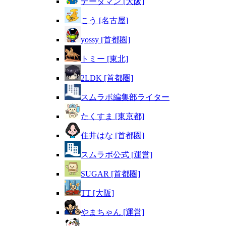
データマン [大阪]
こう [名古屋]
yossy [首都圏]
トミー [東北]
2LDK [首都圏]
スムラボ編集部ライター
たくすま [東京都]
住井はな [首都圏]
スムラボ公式 [運営]
SUGAR [首都圏]
TT [大阪]
やまちゃん [運営]