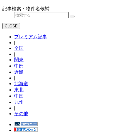
記事検索・物件名候補
CLOSE
プレミアム記事
|
全国
|
関東
中部
近畿
|
北海道
東北
中国
九州
|
その他