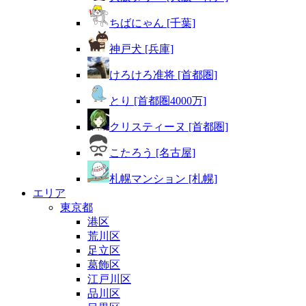
ちばにゃん [千葉]
神戸犬 [兵庫]
けろけろ准将 [首都圏]
とり [首都圏4000万]
クリスティーヌ [首都圏]
こたろう [名古屋]
札幌マンション [札幌]
エリア
東京都
港区
荒川区
足立区
葛飾区
江戸川区
品川区