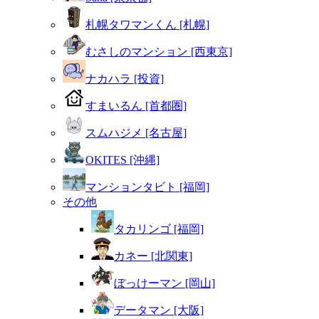
札幌タワマンくん [札幌]
むさしのマンション [西東京]
ナカハラ [投資]
すまいるん [首都圏]
スムハジメ [名古屋]
OKITES [沖縄]
マンションタビト [福岡]
その他
タカリンゴ [福岡]
カネー [北関東]
ぼっけーマン [岡山]
データマン [大阪]