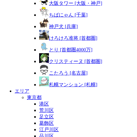
大阪タワー [大阪・神戸]
ちばにゃん [千葉]
神戸犬 [兵庫]
けろけろ准将 [首都圏]
とり [首都圏4000万]
クリスティーヌ [首都圏]
こたろう [名古屋]
札幌マンション [札幌]
エリア
東京都
港区
荒川区
足立区
葛飾区
江戸川区
品川区