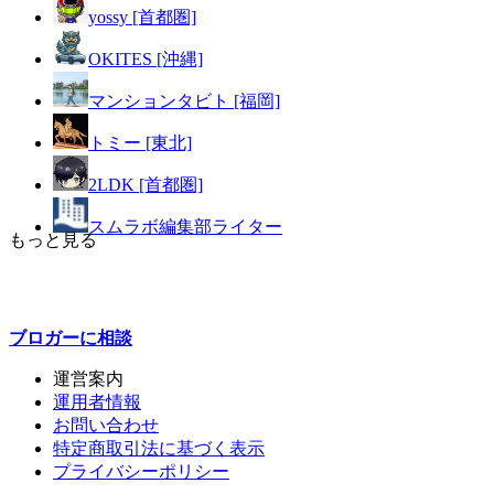
yossy [首都圏]
OKITES [沖縄]
マンションタビト [福岡]
トミー [東北]
2LDK [首都圏]
スムラボ編集部ライター
もっと見る
ブロガーに
相談
運営案内
運用者情報
お問い合わせ
特定商取引法に基づく表示
プライバシーポリシー