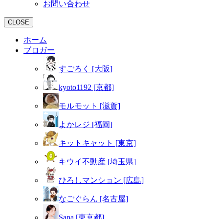
お問い合わせ
CLOSE
ホーム
ブロガー
すごろく [大阪]
kyoto1192 [京都]
モルモット [滋賀]
よかレジ [福岡]
キットキャット [東京]
キウイ不動産 [埼玉県]
ひろしマンション [広島]
なごぐらん [名古屋]
Sana [東京都]