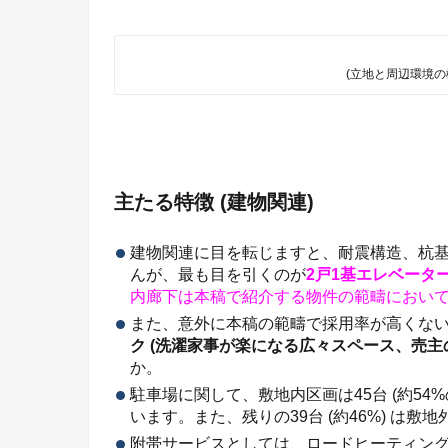
(立地と周辺環境
主たる特徴 (建物関連)
建物関連に目を転じますと、耐震構造、杭基
んが、最も目を引くのが
2戸1基エレベータ
内廊下は本稿で紹介する物件の範疇におい
また、意外に本稿の範疇で採用率が高くな
ク (洗濯家事が楽になる広々スペース、売主
か。
駐車場に関して、敷地内区画は45台 (約54
います。また、残りの39台 (約46%) は
附帯サービスとしては、ロードヒーティング