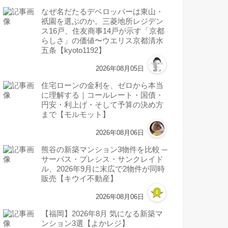
なぜ名だたるデベロッパーは東山・
祇園を選ぶのか。三菱地所レジデン
ス16戸、住友商事14戸が示す「京都
らしさ」の価値〜ウエリス京都清水
五条【kyoto1192】
2026年08月05日
住宅ローンの金利を、ゼロから本当
に理解する｜コールレート・国債・
円安・利上げ・そして予算の決め方
まで【モルモット】
2026年08月06日
熊谷の新築マンション3物件を比較 ─
サーパス・プレシス・サンクレイド
ル、2026年9月に末広で2物件が同時
販売【キウイ不動産】
2026年08月06日
【福岡】2026年8月 気になる新築マ
ンション3選【よかレジ】