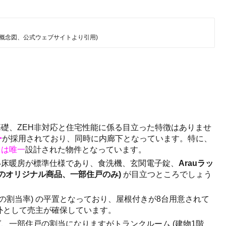
の概念図、公式ウェブサイトより引用)
礎、ZEH非対応と住宅性能に係る目立った特徴はありませ
ー
が採用されており、同時に内廊下となっています。特に、
ては唯一
設計された物件となっています。
い床暖房が標準仕様であり、食洗機、玄関電子錠、
Arauラッ
のオリジナル商品、一部住戸のみ)
が目立つところでしょう
%の割当率) の平置となっており、屋根付きが8台用意されて
敷地外として売主が確保しています。
、一部住戸の割当になりますがトランクルーム (建物1階