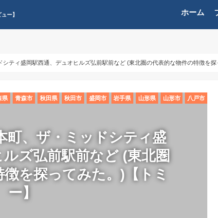
ホーム
ビュー】
シティ盛岡駅西通、デュオヒルズ弘前駅前など (東北圏の代表的な物件の特徴を探
森県
青森市
秋田県
秋田市
盛岡市
岩手県
山形県
山形市
八戸市
本町、ザ・ミッドシティ盛
ルズ弘前駅前など (東北圏
特徴を探ってみた。)【トミ
ー】