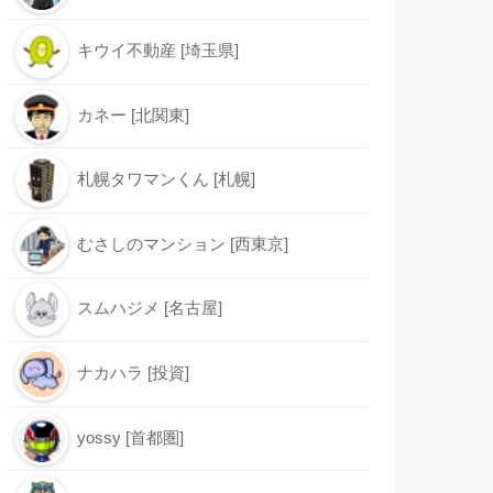
キウイ不動産 [埼玉県]
カネー [北関東]
札幌タワマンくん [札幌]
むさしのマンション [西東京]
スムハジメ [名古屋]
ナカハラ [投資]
yossy [首都圏]