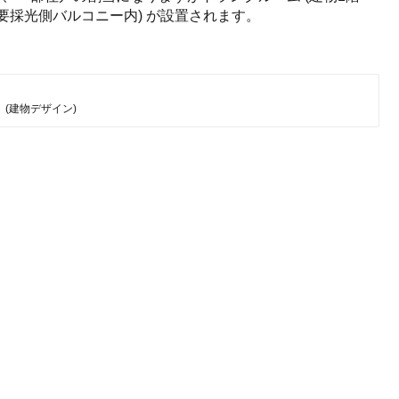
主要採光側バルコニー内) が設置されます。
(建物デザイン)
2