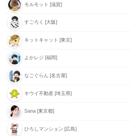
モルモット [滋賀]
すごろく [大阪]
キットキャット [東京]
よかレジ [福岡]
なごぐらん [名古屋]
キウイ不動産 [埼玉県]
Sana [東京都]
ひろしマンション [広島]