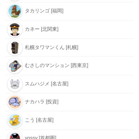
タカリンゴ [福岡]
カネー [北関東]
札幌タワマンくん [札幌]
むさしのマンション [西東京]
スムハジメ [名古屋]
ナカハラ [投資]
こう [名古屋]
yossy [首都圏]