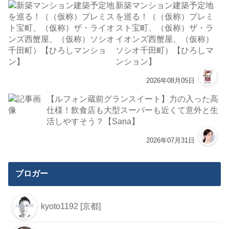
新築マンション建築予定地
を巡る！（（仮称）プレミ
スト宝町、（仮称）ザ・ラ
イオンズ西蟹屋、（仮称）
ソシオ千田町）【ひろしマ
ンション】
2026年08月05日
【ルフォン蔵前グランスイート】力の入った高
仕様！飲食店も大型スーパーも近くて意外と生
活しやすそう？【Sana】
2026年07月31日
ブロガー
kyoto1192 [京都]