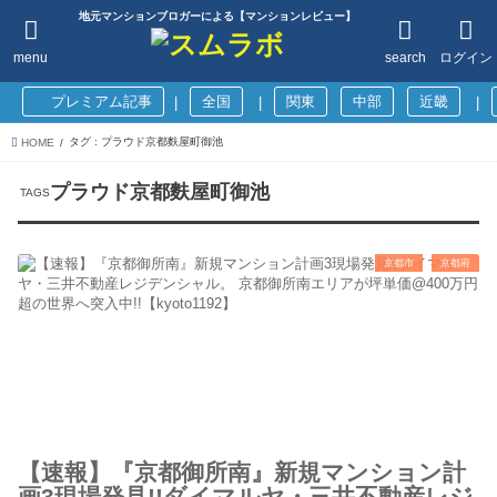
地元マンションブロガーによる【マンションレビュー】
menu
search
ログイン
プレミアム記事
全国
関東
中部
近畿
|
|
|
タグ : プラウド京都麩屋町御池
HOME
プラウド京都麩屋町御池
京都市
京都府
【速報】『京都御所南』新規マンション計
画3現場発見!!ダイマルヤ・三井不動産レジ