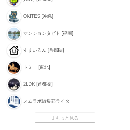
OKITES [沖縄]
マンションタビト [福岡]
すまいるん [首都圏]
トミー [東北]
2LDK [首都圏]
スムラボ編集部ライター
もっと見る