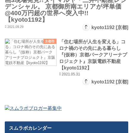
デンシャル。 京都御所南エリアが坪単価
@400万円超の世界へ突入中!!
【kyoto1192】
2021.09.29
kyoto1192 [京都]
「住む場所が人生を変える」コ
京都市
ロナ禍のその先にある暮らし
『(仮称）京都パークアリーナプ
ロジェクト』京阪電鉄不動産
【kyoto1192】
2021.05.31
kyoto1192 [京都]
スムラボカレンダー