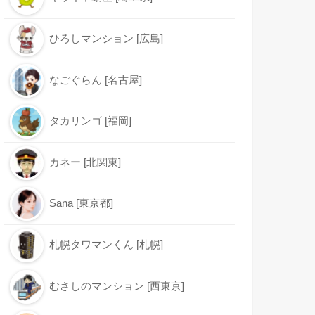
ひろしマンション [広島]
なごぐらん [名古屋]
タカリンゴ [福岡]
カネー [北関東]
Sana [東京都]
札幌タワマンくん [札幌]
むさしのマンション [西東京]