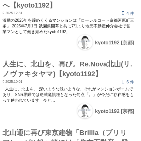
へ【kyoto1192】
2025.12.31
4 件
激動の2025年を締めくくるマンションは「ローレルコート京都河原町三
条」 2025年7月1日 祇園祭開幕と共に7/1より地元不動産仲介会社で営
業マンとして働き始めたkyoto1192。...
kyoto1192 [京都]
人生に、北山を、再び。Re.Nova北山(リ.
ノヴァキタヤマ)【kyoto1192】
2025.10.01
6 件
人生に、北山を。 深いような浅いような、それがマンションポエムで
あり、SNS界隈では絶滅危惧種となった句点「。」が今だに存在感をも
って使われています 今と...
kyoto1192 [京都]
北山通に再び東京建物「Brillia（ブリリ