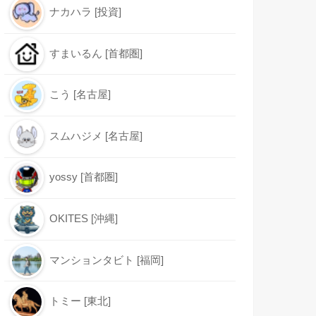
ナカハラ [投資]
すまいるん [首都圏]
こう [名古屋]
スムハジメ [名古屋]
yossy [首都圏]
OKITES [沖縄]
マンションタビト [福岡]
トミー [東北]