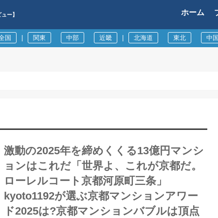
ホーム
ビュー】
全国
|
関東
中部
近畿
|
北海道
東北
中
激動の2025年を締めくくる13億円マンシ
ョンはこれだ「世界よ、これが京都だ。
ローレルコート京都河原町三条」
kyoto1192が選ぶ京都マンションアワー
ド2025は?京都マンションバブルは頂点