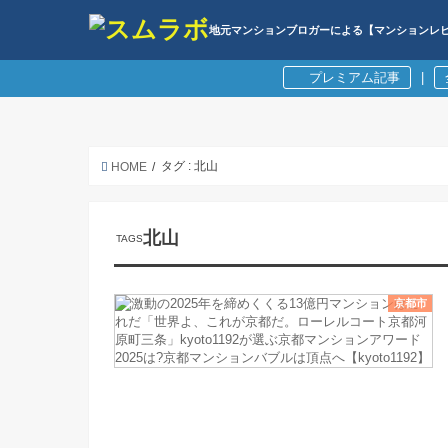
地元マンションブロガーによる【マンションレ
プレミアム記事
|
タグ : 北山
HOME
北山
京都市