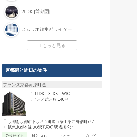
2LDK [首都圏]
スムラボ編集部ライター
もっと見る
京都府と周辺の物件
ブランズ京都河原町通
1LDK～3LDK＋WIC
4戸／総戸数 146戸
京都府京都市下京区寺町通五条上る西橋詰町747
阪急京都本線 京都河原町 駅 徒歩9分
公式サイト
検討スレ
まとめ
ブログ