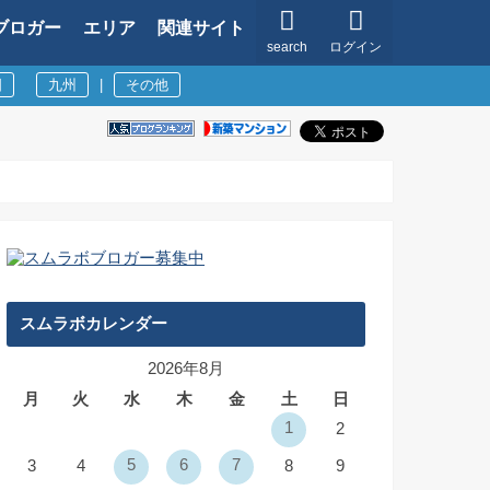
ブロガー
エリア
関連サイト
search
ログイン
国
九州
|
その他
スムラボカレンダー
2026年8月
月
火
水
木
金
土
日
1
2
5
6
7
3
4
8
9