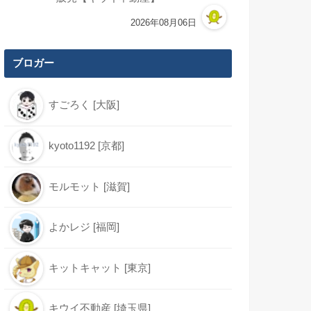
2026年08月06日
ブロガー
すごろく [大阪]
kyoto1192 [京都]
モルモット [滋賀]
よかレジ [福岡]
キットキャット [東京]
キウイ不動産 [埼玉県]