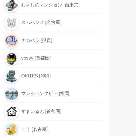
むさしのマンション [西東京]
スムハジメ [名古屋]
ナカハラ [投資]
yossy [首都圏]
OKITES [沖縄]
マンションタビト [福岡]
すまいるん [首都圏]
こう [名古屋]