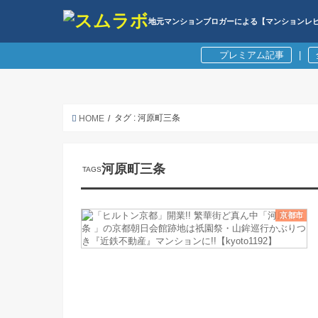
地元マンションブロガーによる【マンションレ
プレミアム記事
|
タグ : 河原町三条
HOME
河原町三条
京都市