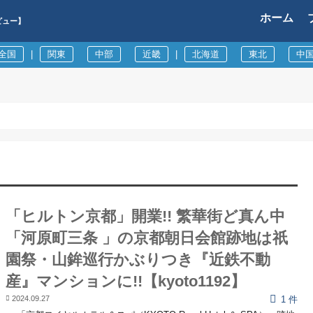
ホーム
ビュー】
全国
|
関東
中部
近畿
|
北海道
東北
中
「ヒルトン京都」開業!! 繁華街ど真ん中
「河原町三条 」の京都朝日会館跡地は祇
園祭・山鉾巡行かぶりつき『近鉄不動
産』マンションに!!【kyoto1192】
2024.09.27
1 件