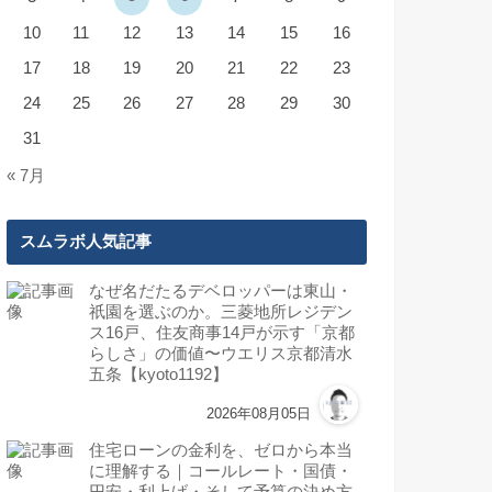
10
11
12
13
14
15
16
17
18
19
20
21
22
23
24
25
26
27
28
29
30
31
« 7月
スムラボ人気記事
なぜ名だたるデベロッパーは東山・
祇園を選ぶのか。三菱地所レジデン
ス16戸、住友商事14戸が示す「京都
らしさ」の価値〜ウエリス京都清水
五条【kyoto1192】
2026年08月05日
住宅ローンの金利を、ゼロから本当
に理解する｜コールレート・国債・
円安・利上げ・そして予算の決め方