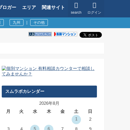
ブロガー
エリア
関連サイト
search
ログイン
国
九州
|
その他
スムラボカレンダー
2026年8月
月
火
水
木
金
土
日
1
2
5
6
3
4
7
8
9