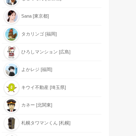
Sana [東京都]
タカリンゴ [福岡]
ひろしマンション [広島]
よかレジ [福岡]
キウイ不動産 [埼玉県]
カネー [北関東]
札幌タワマンくん [札幌]