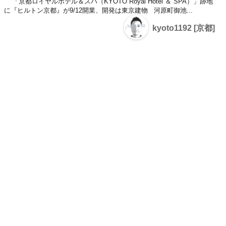
「京都ロイヤルホテル＆スパ（KYOTO Royal Hotel ＆ SPA）」跡地
に『ヒルトン京都』が9/12開業、開発は東京建物 河原町御池...
kyoto1192 [京都]