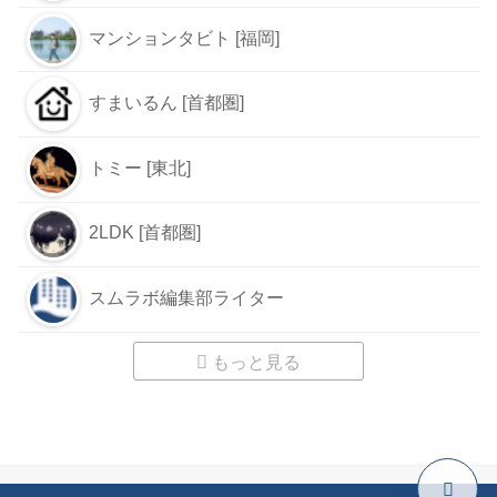
マンションタビト [福岡]
すまいるん [首都圏]
トミー [東北]
2LDK [首都圏]
スムラボ編集部ライター
もっと見る