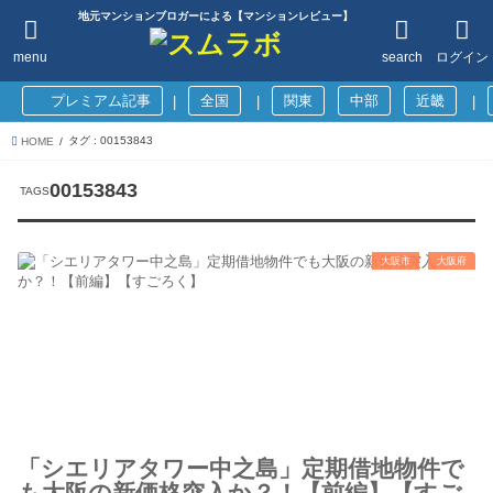
地元マンションブロガーによる【マンションレビュー】
menu
search
ログイン
プレミアム記事
全国
関東
中部
近畿
|
|
|
タグ : 00153843
HOME
00153843
大阪市
大阪府
「シエリアタワー中之島」定期借地物件で
も大阪の新価格突入か？！【前編】【すご