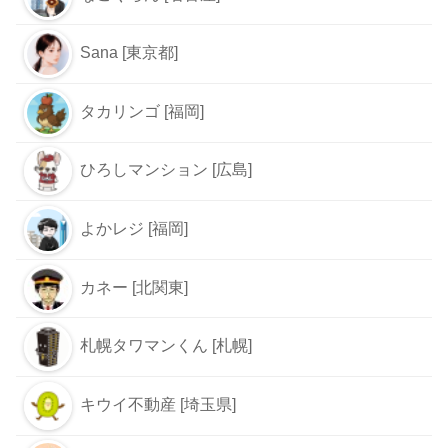
Sana [東京都]
タカリンゴ [福岡]
ひろしマンション [広島]
よかレジ [福岡]
カネー [北関東]
札幌タワマンくん [札幌]
キウイ不動産 [埼玉県]