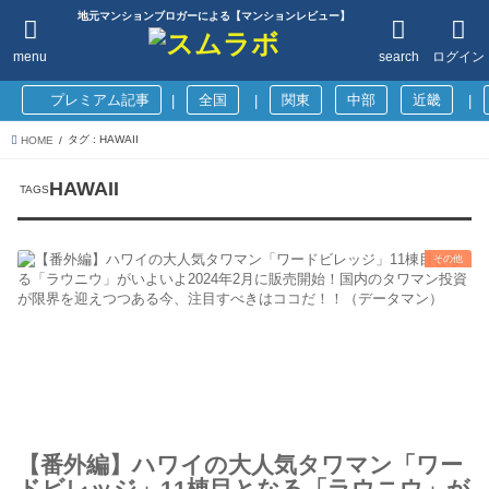
地元マンションブロガーによる【マンションレビュー】
menu
search
ログイン
プレミアム記事
全国
関東
中部
近畿
|
|
|
タグ : HAWAII
HOME
HAWAII
その他
【番外編】ハワイの大人気タワマン「ワー
ドビレッジ」11棟目となる「ラウニウ」が