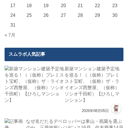
17
18
19
20
21
22
23
24
25
26
27
28
29
30
31
« 7月
スムラボ人気記事
新築マンション建築予定地
を巡る！（（仮称）プレミ
スト宝町、（仮称）ザ・ラ
イオンズ西蟹屋、（仮称）
ソシオ千田町）【ひろしマ
ンション】
2026年08月05日
なぜ名だたるデベロッパーは東山・祇園を選ぶ
のか。三菱地所レジデンス16戸、住友商事14戸