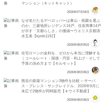
マンション（キットキャット）
2026年07月04日
なぜ名だたるデベロッパーは東山・祇園を選ぶ
のか。三菱地所レジデンス16戸、住友商事14戸
が示す「京都らしさ」の価値〜ウエリス京都清
水五条【kyoto1192】
2026年08月05日
住宅ローンの金利を、ゼロから本当に理解する
｜コールレート・国債・円安・利上げ・そして
予算の決め方まで【モルモット】
2026年08月06日
熊谷の新築マンション3物件を比較 ─ サーパ
ス・プレシス・サンクレイドル、2026年9月に
末広で2物件が同時販売【キウイ不動産】
2026年08月06日