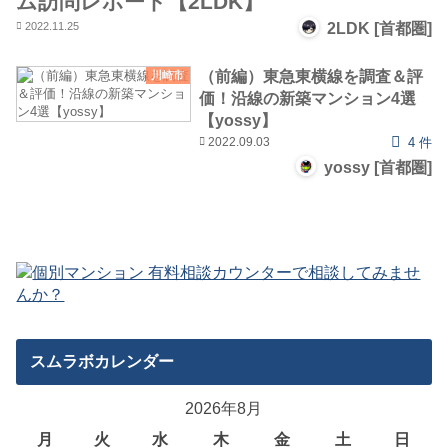
ム訪問レポート【2LDK】
2022.11.25
2LDK [首都圏]
（前編）東急東横線を調査＆評
川崎市
価！沿線の新築マンション4選
【yossy】
2022.09.03
4 件
yossy [首都圏]
スムラボカレンダー
2026年8月
月
火
水
木
金
土
日