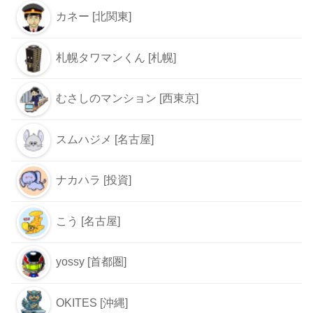
カネー [北関東]
札幌タワマンくん [札幌]
むさしのマンション [西東京]
スムハジメ [名古屋]
ナカハラ [投資]
こう [名古屋]
yossy [首都圏]
OKITES [沖縄]