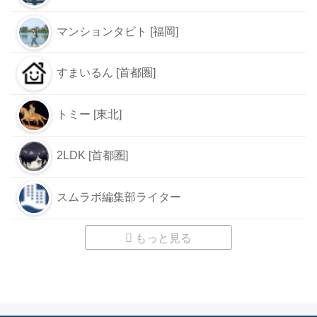
マンションタビト [福岡]
すまいるん [首都圏]
トミー [東北]
2LDK [首都圏]
スムラボ編集部ライター
もっと見る