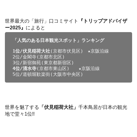
世界最大の「旅行」口コミサイト
『トリップアドバイザ
ー2025』
によると
1位/伏見稲荷大社
(京都市伏見区)　★京阪沿線

2位/金閣寺(京都市北区)

4位/清水寺
(京都市東山区)　　★京阪沿線

5位/道頓堀歓楽街(大阪市中央区)
世界を魅了する
「伏見稲荷大社」
千本鳥居が日本の観光
地で堂々1位!!