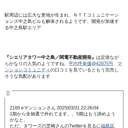
駅周辺には広大な更地が生まれ、ＮＴＴコミュニケーシ
ョンズ中之島ビルも解体されるようです。開発が加速す
る中之島駅エリア
『シエリアタワー中之島／関電不動産開発』
は定借なが
らかなりの人気のようですね。
平均坪単価@428万円
、
マ
ンションコミュニティ
の口コミを見ているともう完売し
そうな気配があります
2100
eマンションさん
2025/03/31 22:26:04
1期から全抽選で外れてます。。5期はもう諦めよう
かなと。
ただ、タワーズの芝崎さんのTwitterを見るに
福島区