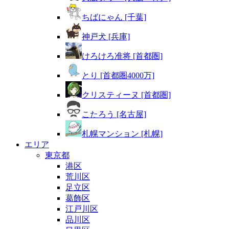
ちばにゃん [千葉]
神戸犬 [兵庫]
けろけろ准将 [首都圏]
とり [首都圏4000万]
クリスティーヌ [首都圏]
こたろう [名古屋]
札幌マンション [札幌]
エリア
東京都
港区
荒川区
足立区
葛飾区
江戸川区
品川区