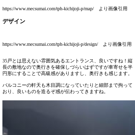
https://www.mecsumai.com/tph-kichijoji-p/map/ より画像引用
デザイン
https://www.mecsumai.com/tph-kichijoji-p/design/ より画像引用
35戸とは思えない雰囲気あるエントランス、良いですね！縦
長の敷地なので奥行きを確保しづらいはずですが車寄せを半
円形にすることで高級感がありますし、奥行きも感じます。
バルコニーの軒天も木目調になっていたりと細部まで拘って
おり、良いものを造るぞ感が伝わってきますね。