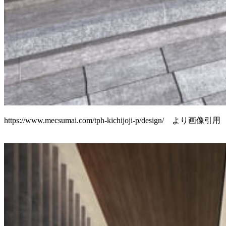
https://www.mecsumai.com/tph-kichijoji-p/design/ より画像引用