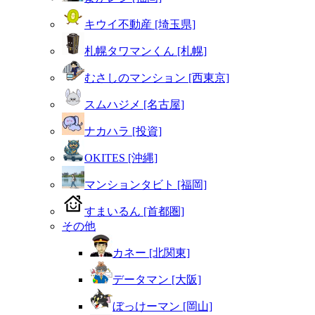
キウイ不動産 [埼玉県]
札幌タワマンくん [札幌]
むさしのマンション [西東京]
スムハジメ [名古屋]
ナカハラ [投資]
OKITES [沖縄]
マンションタビト [福岡]
すまいるん [首都圏]
その他
カネー [北関東]
データマン [大阪]
ぼっけーマン [岡山]