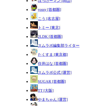
ぼっけーマン [岡山]
yossy [首都圏]
こう [名古屋]
トミー [東北]
2LDK [首都圏]
スムラボ編集部ライター
たくすま [東京都]
住井はな [首都圏]
スムラボ公式 [運営]
SUGAR [首都圏]
TT [大阪]
やまちゃん [運営]