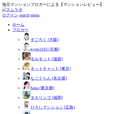
地元マンションブロガーによる【マンションレビュー】
ログイン
search
menu
ホーム
ブロガー
すごろく [大阪]
kyoto1192 [京都]
モルモット [滋賀]
キットキャット [東京]
なごぐらん [名古屋]
Sana [東京都]
タカリンゴ [福岡]
ひろしマンション [広島]