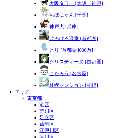
大阪タワー [大阪・神戸]
ちばにゃん [千葉]
神戸犬 [兵庫]
けろけろ准将 [首都圏]
とり [首都圏4000万]
クリスティーヌ [首都圏]
こたろう [名古屋]
札幌マンション [札幌]
エリア
東京都
港区
荒川区
足立区
葛飾区
江戸川区
品川区