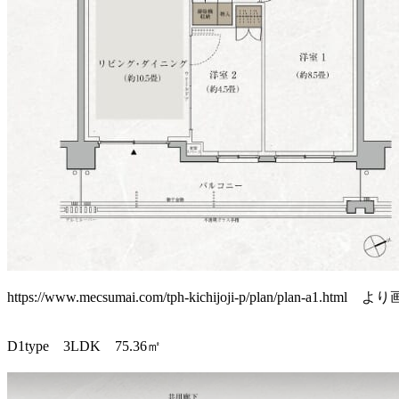
https://www.mecsumai.com/tph-kichijoji-p/plan/plan-a1.htm
D1type 3LDK 75.36㎡