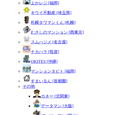
よかレジ [福岡]
キウイ不動産 [埼玉県]
札幌タワマンくん [札幌]
むさしのマンション [西東京]
スムハジメ [名古屋]
ナカハラ [投資]
OKITES [沖縄]
マンションタビト [福岡]
すまいるん [首都圏]
その他
カネー [北関東]
データマン [大阪]