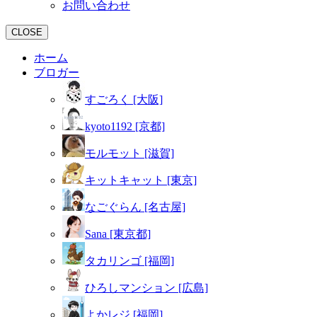
お問い合わせ
CLOSE
ホーム
ブロガー
すごろく [大阪]
kyoto1192 [京都]
モルモット [滋賀]
キットキャット [東京]
なごぐらん [名古屋]
Sana [東京都]
タカリンゴ [福岡]
ひろしマンション [広島]
よかレジ [福岡]