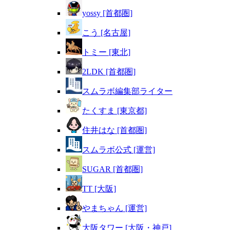
yossy [首都圏]
こう [名古屋]
トミー [東北]
2LDK [首都圏]
スムラボ編集部ライター
たくすま [東京都]
住井はな [首都圏]
スムラボ公式 [運営]
SUGAR [首都圏]
TT [大阪]
やまちゃん [運営]
大阪タワー [大阪・神戸]