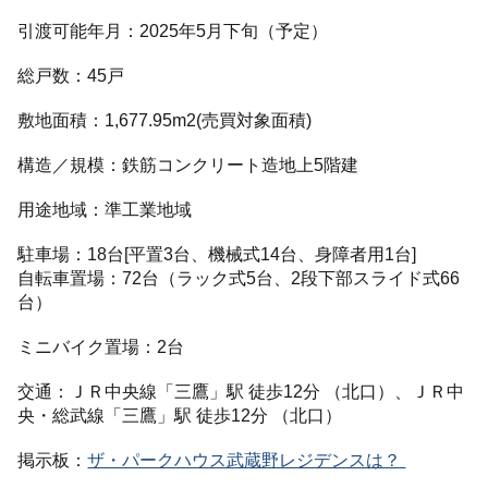
引渡可能年月：2025年5月下旬（予定）
総戸数：45戸
敷地面積：1,677.95m2(売買対象面積)
構造／規模：鉄筋コンクリート造地上5階建
用途地域：準工業地域
駐車場：18台[平置3台、機械式14台、身障者用1台]
自転車置場：72台（ラック式5台、2段下部スライド式66
台）
ミニバイク置場：2台
交通：ＪＲ中央線「三鷹」駅 徒歩12分 （北口）、ＪＲ中
央・総武線「三鷹」駅 徒歩12分 （北口）
掲示板：
ザ・パークハウス武蔵野レジデンスは？