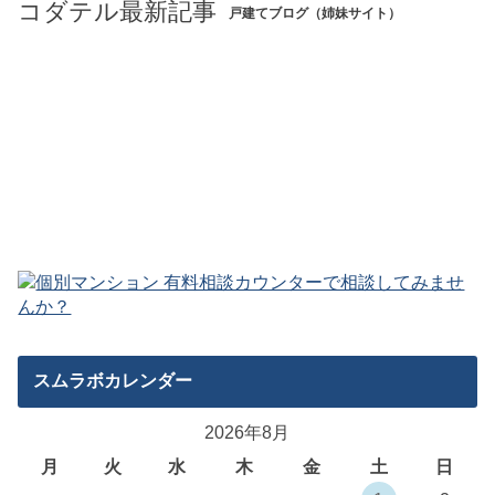
コダテル最新記事
戸建てブログ（姉妹サイト）
スムラボカレンダー
2026年8月
月
火
水
木
金
土
日