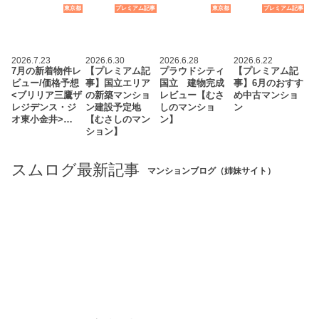
東京都
プレミアム記事
東京都
プレミアム記事
2026.7.23
2026.6.30
2026.6.28
2026.6.22
7月の新着物件レ
【プレミアム記
プラウドシティ
【プレミアム記
ビュー/価格予想
事】国立エリア
国立 建物完成
事】6月のおすす
<ブリリア三鷹ザ
の新築マンショ
レビュー【むさ
め中古マンショ
レジデンス・ジ
ン建設予定地
しのマンショ
ン
オ東小金井>…
【むさしのマン
ン】
ション】
スムログ最新記事
マンションブログ（姉妹サイト）