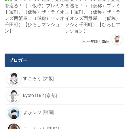
を巡る！（（仮称）プレミ
スト宝町、（仮称）ザ・ラ
イオンズ西蟹屋、（仮称）
ソシオ千田町）【ひろしマ
ンション】
2026年08月05日
ブロガー
すごろく [大阪]
kyoto1192 [京都]
よかレジ [福岡]