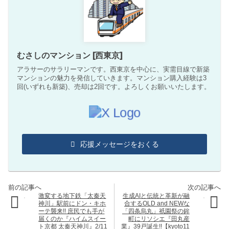
むさしのマンション [西東京]
アラサーのサラリーマンです。西東京を中心に、実需目線で新築
マンションの魅力を発信していきます。マンション購入経験は3
回(いずれも新築)、売却は2回です。よろしくお願いいたします。
応援メッセージをおくる
激変する地下鉄「太秦天
生成AIと伝統と革新が融
神川」駅前にドン・キホ
合するOLD and NEWな
ーテ襲来!! 庶民でも手が
「四条烏丸」祇園祭の鉾
届くのか『ハイムスイー
町にリソシエ『田丸産
ト京都 太秦天神川』2/11
業』39戸誕生!!【kyoto11