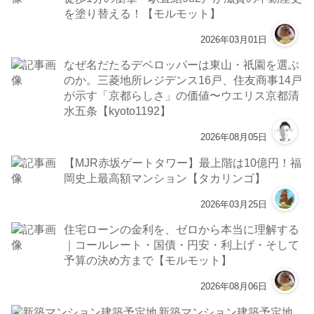
を塗り替える！【モルモット】
2026年03月01日
なぜ名だたるデベロッパーは東山・祇園を選ぶ
のか。三菱地所レジデンス16戸、住友商事14戸
が示す「京都らしさ」の価値〜ウエリス京都清
水五条【kyoto1192】
2026年08月05日
【MJR赤坂ゲートタワー】最上階は10億円！福
岡史上最高額マンション【タカリンゴ】
2026年03月25日
住宅ローンの金利を、ゼロから本当に理解する
｜コールレート・国債・円安・利上げ・そして
予算の決め方まで【モルモット】
2026年08月06日
新築マンション建築予定地