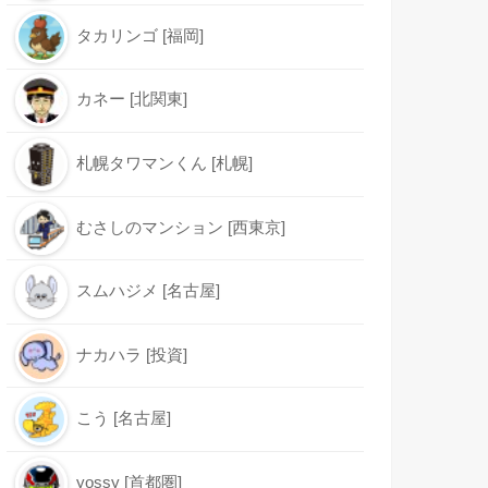
タカリンゴ [福岡]
カネー [北関東]
札幌タワマンくん [札幌]
むさしのマンション [西東京]
スムハジメ [名古屋]
ナカハラ [投資]
こう [名古屋]
yossy [首都圏]