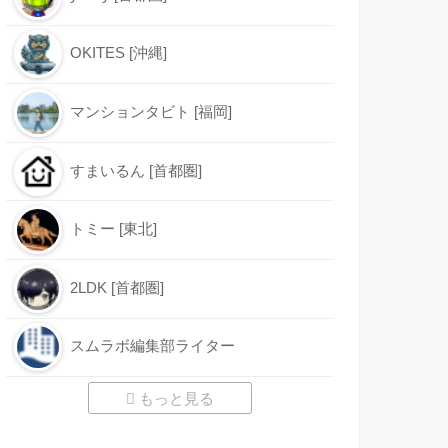
OKITES [沖縄]
マンションタビト [福岡]
すまいるん [首都圏]
トミー [東北]
2LDK [首都圏]
スムラボ編集部ライター
もっと見る