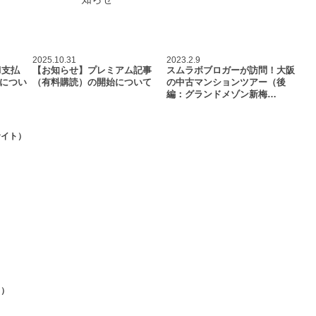
2025.10.31
2023.2.9
l支払
【お知らせ】プレミアム記事
スムラボブロガーが訪問！大阪
につい
（有料購読）の開始について
の中古マンションツアー（後
編：グランドメゾン新梅…
サイト）
ト）