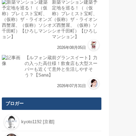
新築マンション建築予
定地を巡る！（（仮
称）プレミスト宝町、
（仮称）ザ・ライオン
ズ西蟹屋、（仮称）ソ
シオ千田町）【ひろし
マンション】
2026年08月05日
【ルフォン蔵前グランスイート】力
の入った高仕様！飲食店も大型スー
パーも近くて意外と生活しやすそ
う？【Sana】
2026年07月31日
ブロガー
kyoto1192 [京都]