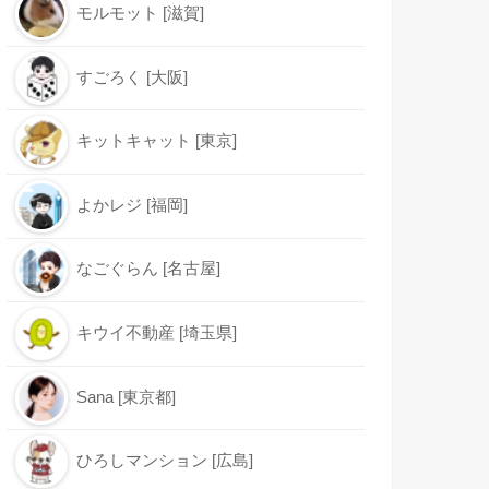
モルモット [滋賀]
すごろく [大阪]
キットキャット [東京]
よかレジ [福岡]
なごぐらん [名古屋]
キウイ不動産 [埼玉県]
Sana [東京都]
ひろしマンション [広島]