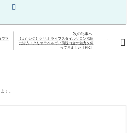
タワマ
【よかレジ】クリオ ライフスタイルサロン福岡
に潜入！クリオラベルヴィ薬院白金の魅力を伺
ってきました【PR】
ります。