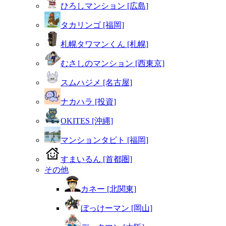
ひろしマンション [広島]
タカリンゴ [福岡]
札幌タワマンくん [札幌]
むさしのマンション [西東京]
スムハジメ [名古屋]
ナカハラ [投資]
OKITES [沖縄]
マンションタビト [福岡]
すまいるん [首都圏]
その他
カネー [北関東]
ぼっけーマン [岡山]