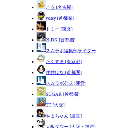
こう [名古屋]
yossy [首都圏]
トミー [東北]
2LDK [首都圏]
スムラボ編集部ライター
たくすま [東京都]
住井はな [首都圏]
スムラボ公式 [運営]
SUGAR [首都圏]
TT [大阪]
やまちゃん [運営]
大阪タワー [大阪・神戸]