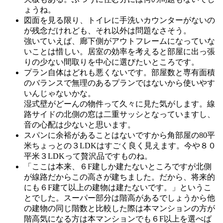
ょうね。
図面を見る限り、トイレに手洗いカウンターがないの
が残念だけれども、それ以外は問題なさそう。
強いていえば、廊下側がアウトフレームになっていな
いことは惜しい。居室の効率を考えると部屋に出っ張
りの少ない間取りを中心に選びたいところです。
プラン自体はどれも悪くないです。部屋数と専有面積
のバランスで無理のあるプランではないから使いやす
いんじゃないかな。
湿式壁がどーんの物件って久々に見た気がします。線
路サイドの北側の窓は二重サッシとなっていますし、
音の心配は少ないと思います。
スパンに余裕があることはないですから角部屋の80平
米ちょっとの３LDKはすごく良く見えます。今や８０
平米３LDKって贅沢品ですものね。
「ここは本来、６F建しか建たないところですが北側
が線路だからこの高さが建ちました。だから、将来的
にも６F建て以上の建物は建たないです。」というこ
とでした。スーパー部分は階高があるでしょうから他
の建物の同じ階数と比較した際は本マンションの方が
階高気になる方は本マンションでも６F以上を選べば