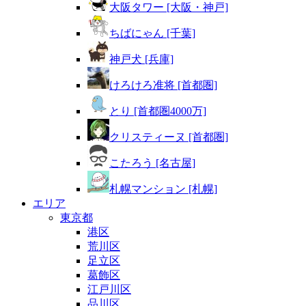
大阪タワー [大阪・神戸]
ちばにゃん [千葉]
神戸犬 [兵庫]
けろけろ准将 [首都圏]
とり [首都圏4000万]
クリスティーヌ [首都圏]
こたろう [名古屋]
札幌マンション [札幌]
エリア
東京都
港区
荒川区
足立区
葛飾区
江戸川区
品川区