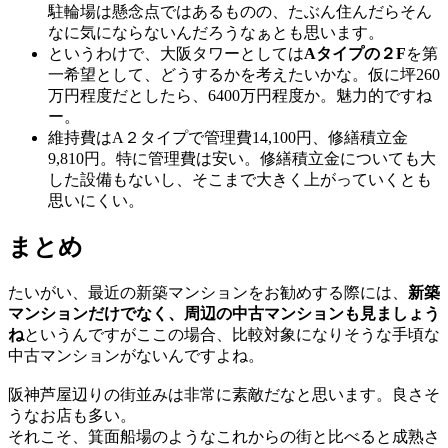
駐輪場は懸念点ではあるものの、たぶん住んだらそん
なに気にならないんだろうなぁとも思います。
というわけで、大阪タワーとしては
Aタイプの２F
を第
一希望として、どうするかを考えたいかな。仮に坪260
万円程度だとしたら、6400万円程度か。魅力的ですね
ー。
維持費はA２タイプで管理費14,100円、修繕積立金
9,810円。特に管理費は安い。修繕積立金についても大
した設備もないし、そこまで大きく上がっていくとも
思いにくい。
まとめ
たいがい、最近の新築マンションをお勧めする際には、
新築
マンションだけでなく、周辺の中古マンションも見ましょう
ね
というんですがここの場合、比較対象になりそうな手頃な
中古マンションがないんですよね。
阪神芦屋辺りの街並みは非常に素敵だなと思います。良さそ
うなお店も多い。
それこそ、箕面船場のようなこれからの街と比べると成熟さ