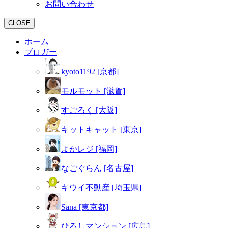
お問い合わせ
CLOSE
ホーム
ブロガー
kyoto1192 [京都]
モルモット [滋賀]
すごろく [大阪]
キットキャット [東京]
よかレジ [福岡]
なごぐらん [名古屋]
キウイ不動産 [埼玉県]
Sana [東京都]
ひろしマンション [広島]