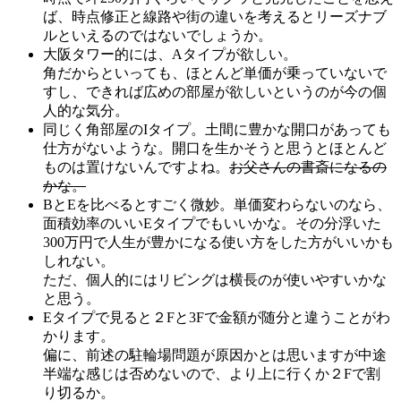
ば、時点修正と線路や街の違いを考えるとリーズナブ
ルといえるのではないでしょうか。
大阪タワー的には、Aタイプが欲しい。
角だからといっても、ほとんど単価が乗っていないで
すし、できれば広めの部屋が欲しいというのが今の個
人的な気分。
同じく角部屋のIタイプ。土間に豊かな開口があっても
仕方がないような。開口を生かそうと思うとほとんど
ものは置けないんですよね。
お父さんの書斎になるの
かな。
BとEを比べるとすごく微妙。単価変わらないのなら、
面積効率のいいEタイプでもいいかな。その分浮いた
300万円で人生が豊かになる使い方をした方がいいかも
しれない。
ただ、個人的にはリビングは横長のが使いやすいかな
と思う。
Eタイプで見ると２Fと3Fで金額が随分と違うことがわ
かります。
偏に、前述の駐輪場問題が原因かとは思いますが中途
半端な感じは否めないので、より上に行くか２Fで割
り切るか。