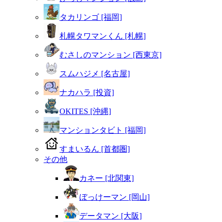
タカリンゴ [福岡]
札幌タワマンくん [札幌]
むさしのマンション [西東京]
スムハジメ [名古屋]
ナカハラ [投資]
OKITES [沖縄]
マンションタビト [福岡]
すまいるん [首都圏]
その他
カネー [北関東]
ぼっけーマン [岡山]
データマン [大阪]