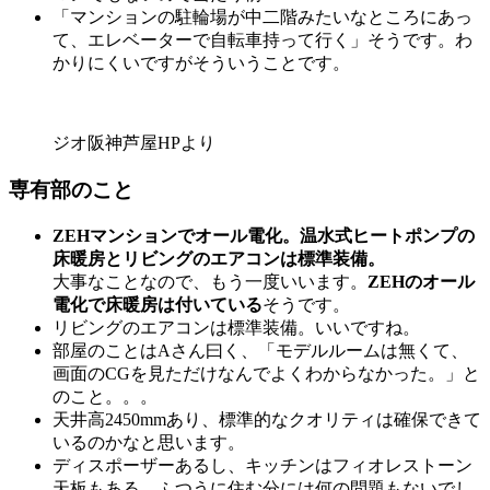
「マンションの駐輪場が中二階みたいなところにあっ
て、エレベーターで自転車持って行く」そうです。わ
かりにくいですがそういうことです。
ジオ阪神芦屋HPより
専有部のこと
ZEHマンションでオール電化。温水式ヒートポンプの
床暖房とリビングのエアコンは標準装備。
大事なことなので、もう一度いいます。
ZEHのオール
電化で床暖房は付いている
そうです。
リビングのエアコンは標準装備。いいですね。
部屋のことはAさん曰く、「モデルルームは無くて、
画面のCGを見ただけなんでよくわからなかった。」と
のこと。。。
天井高2450mmあり、標準的なクオリティは確保できて
いるのかなと思います。
ディスポーザーあるし、キッチンはフィオレストーン
天板もある。ふつうに住む分には何の問題もないでし