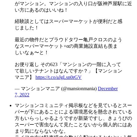
がマンション。マンションの入り口が阪神芦屋駅に近
い方にあるのはいいね！
経験談としてはスーパーマーケットが便利だと感
じました！
最近の物件だとプラウドタワー亀戸クロスのよう
なスーパーマーケット+αの商業施設直結も羨ま
しいなぁ〜と！
お便り返し その623「マンションの一階に入って
て欲しいテナントはなんですか？」【マンション
マニア】
https://t.co/aJgLsn0rGV
— マンションマニア (@mansionmania)
December
7, 2022
マンションコミュニティ掲示板などを見ているとスー
パーが下にあることによる環境悪化を懸念されている
方もいらっしゃるようですが新築ですし、きょうびの
スーパーで害虫なんて見たことないから個人的にはあ
まり気にならないかな。