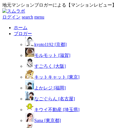
地元マンションブロガーによる【マンションレビュー】
ログイン
search
menu
ホーム
ブロガー
kyoto1192 [京都]
モルモット [滋賀]
すごろく [大阪]
キットキャット [東京]
よかレジ [福岡]
なごぐらん [名古屋]
キウイ不動産 [埼玉県]
Sana [東京都]