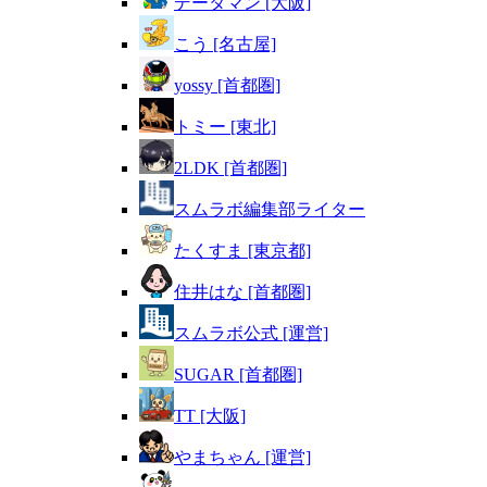
データマン [大阪]
こう [名古屋]
yossy [首都圏]
トミー [東北]
2LDK [首都圏]
スムラボ編集部ライター
たくすま [東京都]
住井はな [首都圏]
スムラボ公式 [運営]
SUGAR [首都圏]
TT [大阪]
やまちゃん [運営]