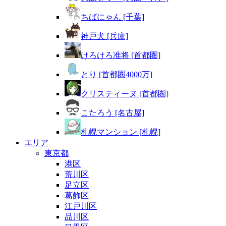
ちばにゃん [千葉]
神戸犬 [兵庫]
けろけろ准将 [首都圏]
とり [首都圏4000万]
クリスティーヌ [首都圏]
こたろう [名古屋]
札幌マンション [札幌]
エリア
東京都
港区
荒川区
足立区
葛飾区
江戸川区
品川区