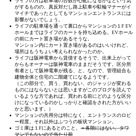
ライフの方は駐車場の台数が心配になるかなという気
がするものの、真反対だし路上駐車や駐輪マナーがイ
マイチであったとしてもマンションエントランスには
影響がないでしょう。
ライフの駐車場を通って裏口からマンションの１F EV
ホールまではライフのカートを持ち込める。EVホール
の前にカート置き場があるそうな。
マンション内にカート置き場があるのはいいけれど、
場所はもうちょい考えられなかったのか。
ライフは阪神電車から賃借するそうで、出来上がって
からもオーナーは阪神電車のままだそうです。区分所
有者として阪神電車が残る、と。なので、管理組合も
建物全体と住宅の二階建てになるようです。
（この部分で、買う、買わない、のジャッジが変わる
ものにはならないとは思いますがこのブログを読んで
いるような方であれば、買われる前にどのような区分
けになっているのかしっかりと確認をされた方がいい
かと思います。）
マンションの共用分は特になく、エントランスのロビ
ー程度。それ以外はふつうの板状マンション。
ゴミ庫は１Fにあるとのこと。
＝各階にはない。タワ
マンでもないので当たり前