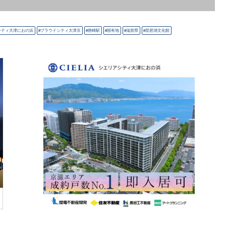
シティ大津におの浜
プラウドシティ大津京
唐崎駅
国有地
滋賀県
琵琶湖文化館