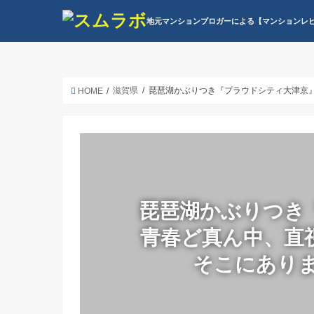
地元マンションブロガーによる【マンションレ
滋賀県
琵琶湖かぶりつき『プラウドシティ大津京』青
HOME
琵琶湖かぶりつき
青春ど真ん中、直
そこにありまし