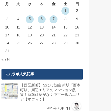
月
火
水
木
金
土
日
1
2
5
6
7
3
4
8
9
10
11
12
13
14
15
16
17
18
19
20
21
22
23
24
25
26
27
28
29
30
31
« 7月
スムラボ人気記事
【西区新町】なにわ筋線 新駅「西本
町駅」周辺エリアのマンション散
策！新築供給がなく中古一択のエリ
ア【すごろく】
2026年08月07日