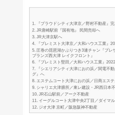
1.
『プラウドシティ大津京／野村不動産』完
2.
JR唐崎駅前『国有地』 民間売却へ
3.
JR大津京駅へ
4.
『プレミスト大津京／大和ハウス工業』20
5.
圧巻の琵琶湖かぶりつき3連チャン『プレ
ブランズ西大津 レイクフロント』
6.
『プレミスト堅田／大和ハウス工業』202
7.
『シエリアシティ大津におの浜／関電不動
グ』へ
8.
エステムコート大津におの浜／日商エステ
9.
シャリエ大津膳所／東レ建設・JR西日本
10.
JR石山駅前／アーク不動産
11.
イーグルコート大津中央2丁目／ダイマ
12.
ジオ大津 京町／阪急阪神不動産