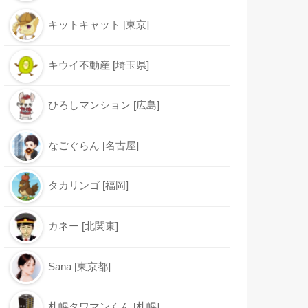
キットキャット [東京]
キウイ不動産 [埼玉県]
ひろしマンション [広島]
なごぐらん [名古屋]
タカリンゴ [福岡]
カネー [北関東]
Sana [東京都]
札幌タワマンくん [札幌]