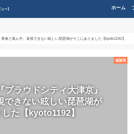
ホーム
ビュー】
春ど真ん中、直視できない眩しい琵琶湖がそこにありました【kyoto1192】
滋賀県
『プラウドシティ大津京』
視できない眩しい琵琶湖が
た【kyoto1192】