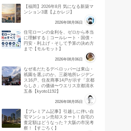
【福岡】2026年8月 気になる新築マ
ンション3選【よかレジ】
2026年08月06日
住宅ローンの金利を、ゼロから本当
に理解する｜コールレート・国債・
円安・利上げ・そして予算の決め方
まで【モルモット】
2026年08月06日
なぜ名だたるデベロッパーは東山・
祇園を選ぶのか。三菱地所レジデン
ス16戸、住友商事14戸が示す「京都
らしさ」の価値〜ウエリス京都清水
五条【kyoto1192】
2026年08月05日
【プレミアム記事】引越しに伴い自
宅マンション売却スタート！自宅の
査定額はどうなった？大阪の市況考
察！【すごろく】