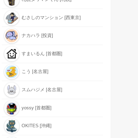
むさしのマンション [西東京]
ナカハラ [投資]
すまいるん [首都圏]
こう [名古屋]
スムハジメ [名古屋]
yossy [首都圏]
OKITES [沖縄]