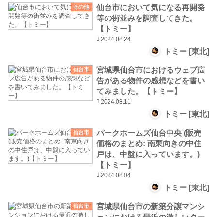
仙台市において気になる再開発
その他
等の街並みを調査してきた。
【トミー】
2024.08.24
トミー [東北]
宮城県仙台市におけるウェブ広
仙台市
告がある物件の感想などを書い
てみました。【トミー】
2024.08.11
トミー [東北]
パークホームズ仙台中央 (販売
仙台市
価格のまとめ: 南東向きの中住
戸は、中盤に入っています。)
【トミー】
2024.08.04
トミー [東北]
宮城県仙台市の新築分譲マンシ
仙台市