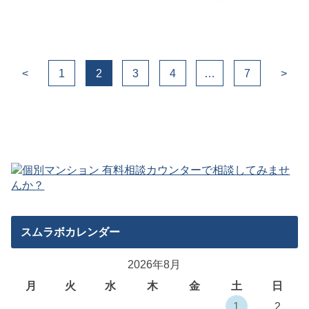
<
1
2
3
4
…
7
>
スムラボカレンダー
2026年8月
月
火
水
木
金
土
日
1
2