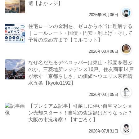
選【よかレジ】
2026年08月06日
住宅ローンの金利を、ゼロから本当に理解する
｜コールレート・国債・円安・利上げ・そして
予算の決め方まで【モルモット】
2026年08月06日
なぜ名だたるデベロッパーは東山・祇園を選ぶ
のか。三菱地所レジデンス16戸、住友商事14戸
が示す「京都らしさ」の価値〜ウエリス京都清
水五条【kyoto1192】
2026年08月05日
【プレミアム記事】引越しに伴い自宅マンショ
ン売却スタート！自宅の査定額はどうなった？
大阪の市況考察！【すごろく】
2026年07月31日