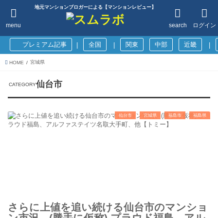
地元マンションブロガーによる【マンションレビュー】
menu
search
ログイン
プレミアム記事
全国
関東
中部
近畿
|
|
|
宮城県
HOME
仙台市
仙台市
宮城県
福島市
福島県
さらに上値を追い続ける仙台市のマンショ
ン市況、(勝手に仮称) プラウド福島、アル