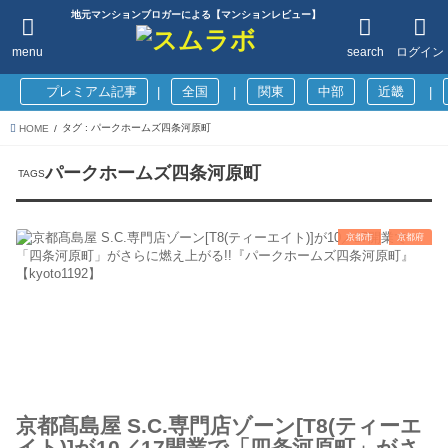
地元マンションブロガーによる【マンションレビュー】
menu
search
ログイン
プレミアム記事
全国
関東
中部
近畿
|
|
|
タグ : パークホームズ四条河原町
HOME
パークホームズ四条河原町
京都市
京都府
京都髙島屋 S.C.専門店ゾーン[T8(ティーエ
イト)]が10／17開業で「四条河原町」がさ