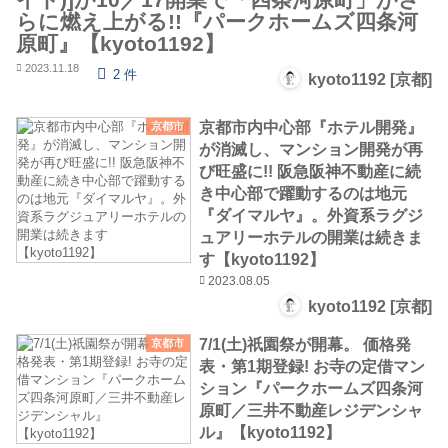
らに燃え上がる!!『パークホームズ四条河
原町』【kyoto1192】
2023.11.18
2 件
kyoto1192 [京都]
京都市内中心部『ホテル開発』
京都市
が消滅し、マンション開発が再
び旺盛に!! 阪急阪神不動産に続
き中心部で躍動するのは地元
『ダイマルヤ』。外資系ラグジ
ュアリーホテルの開業は続きま
す【kyoto1192】
2023.08.05
kyoto1192 [京都]
7/1(土)祇園祭が開幕。 価格発
京都市
表・第1期登録! お寺の定借マン
ション『パークホームズ四条河
原町／三井不動産レジデンシャ
ル』【kyoto1192】