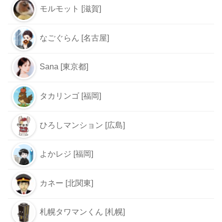
モルモット [滋賀]
なごぐらん [名古屋]
Sana [東京都]
タカリンゴ [福岡]
ひろしマンション [広島]
よかレジ [福岡]
カネー [北関東]
札幌タワマンくん [札幌]