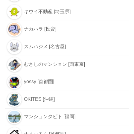
キウイ不動産 [埼玉県]
ナカハラ [投資]
スムハジメ [名古屋]
むさしのマンション [西東京]
yossy [首都圏]
OKITES [沖縄]
マンションタビト [福岡]