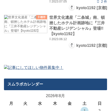
2023.07.05
2 件
kyoto1192 [京都]
世界文化遺産「二条城」南、頓
京都市
挫したホテル計画跡地に『三井
不動産レジデンシャル』登場!!
【kyoto1192】
2023.06.12
kyoto1192 [京都]
スムラボカレンダー
2026年8月
月
火
水
木
金
土
日
1
2