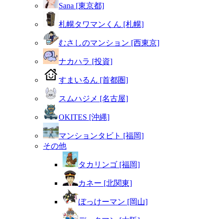
Sana [東京都]
札幌タワマンくん [札幌]
むさしのマンション [西東京]
ナカハラ [投資]
すまいるん [首都圏]
スムハジメ [名古屋]
OKITES [沖縄]
マンションタビト [福岡]
その他
タカリンゴ [福岡]
カネー [北関東]
ぼっけーマン [岡山]