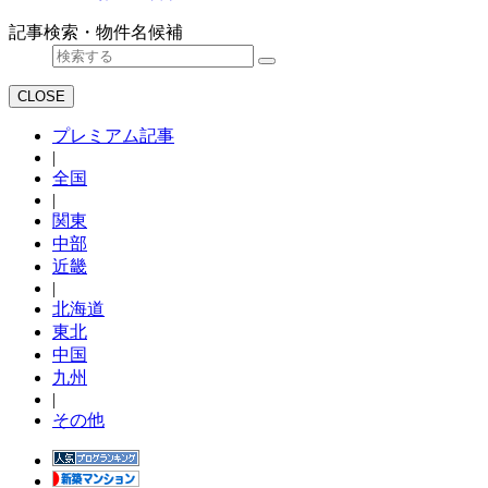
記事検索・物件名候補
CLOSE
プレミアム記事
|
全国
|
関東
中部
近畿
|
北海道
東北
中国
九州
|
その他