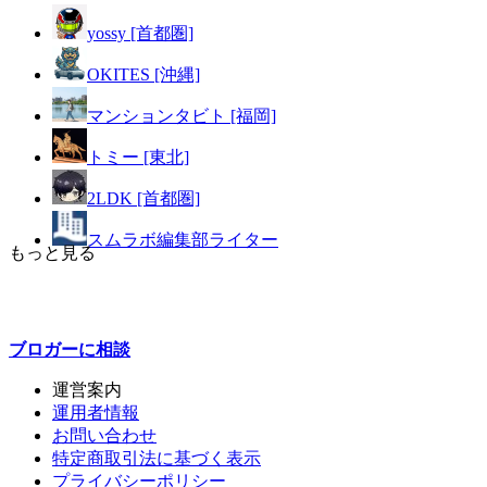
yossy [首都圏]
OKITES [沖縄]
マンションタビト [福岡]
トミー [東北]
2LDK [首都圏]
スムラボ編集部ライター
もっと見る
ブロガーに
相談
運営案内
運用者情報
お問い合わせ
特定商取引法に基づく表示
プライバシーポリシー