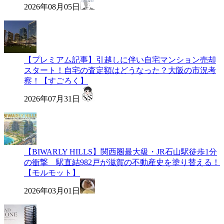
2026年08月05日
【プレミアム記事】引越しに伴い自宅マンション売却
スタート！自宅の査定額はどうなった？大阪の市況考
察！【すごろく】
2026年07月31日
【BIWARLY HILLS】関西圏最大級・JR石山駅徒歩1分
の衝撃 駅直結982戸が滋賀の不動産史を塗り替える！
【モルモット】
2026年03月01日