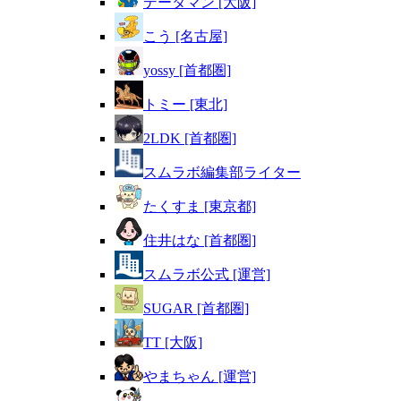
データマン [大阪]
こう [名古屋]
yossy [首都圏]
トミー [東北]
2LDK [首都圏]
スムラボ編集部ライター
たくすま [東京都]
住井はな [首都圏]
スムラボ公式 [運営]
SUGAR [首都圏]
TT [大阪]
やまちゃん [運営]