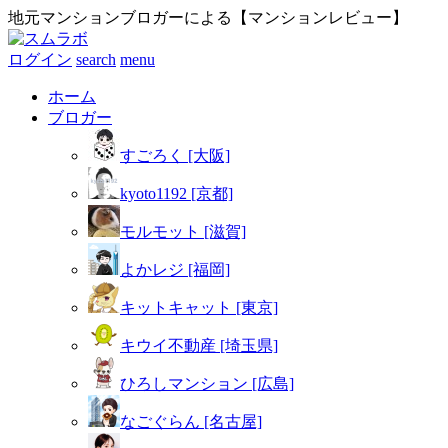
地元マンションブロガーによる【マンションレビュー】
ログイン
search
menu
ホーム
ブロガー
すごろく [大阪]
kyoto1192 [京都]
モルモット [滋賀]
よかレジ [福岡]
キットキャット [東京]
キウイ不動産 [埼玉県]
ひろしマンション [広島]
なごぐらん [名古屋]