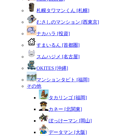
札幌タワマンくん [札幌]
むさしのマンション [西東京]
ナカハラ [投資]
すまいるん [首都圏]
スムハジメ [名古屋]
OKITES [沖縄]
マンションタビト [福岡]
その他
タカリンゴ [福岡]
カネー [北関東]
ぼっけーマン [岡山]
データマン [大阪]