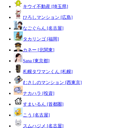
キウイ不動産 [埼玉県]
ひろしマンション [広島]
なごぐらん [名古屋]
タカリンゴ [福岡]
カネー [北関東]
Sana [東京都]
札幌タワマンくん [札幌]
むさしのマンション [西東京]
ナカハラ [投資]
すまいるん [首都圏]
こう [名古屋]
スムハジメ [名古屋]