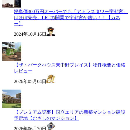
坪単価300万円オーバーでも「アトラスタワー宇都宮」
はほぼ完売。LRTの開業で宇都宮が熱い！！【カネ
ー】
2024年10月16日
【ザ・パークハウス東中野プレイス】物件概要と価格
レビュー
2026年05月04日
【プレミアム記事】国立エリアの新築マンション建設
予定地【むさしのマンション】
2026年06月30日