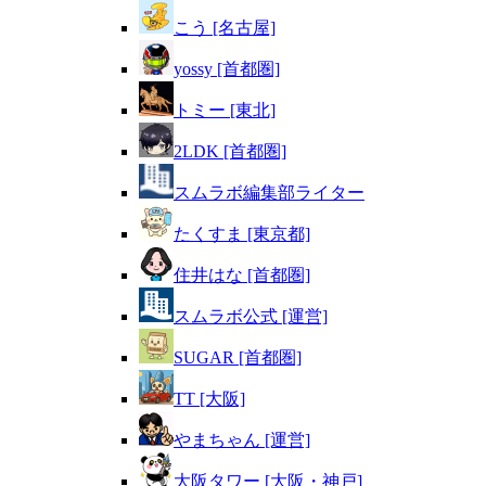
こう [名古屋]
yossy [首都圏]
トミー [東北]
2LDK [首都圏]
スムラボ編集部ライター
たくすま [東京都]
住井はな [首都圏]
スムラボ公式 [運営]
SUGAR [首都圏]
TT [大阪]
やまちゃん [運営]
大阪タワー [大阪・神戸]