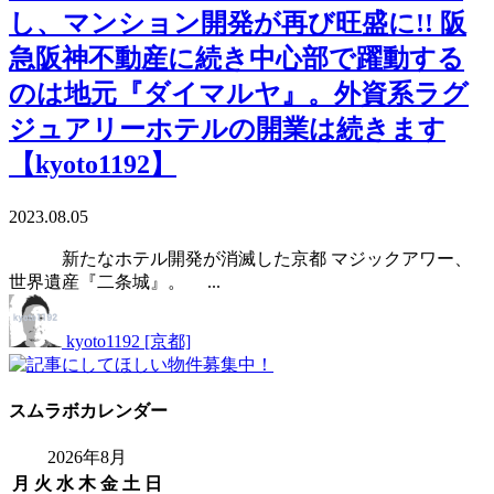
し、マンション開発が再び旺盛に!! 阪
急阪神不動産に続き中心部で躍動する
のは地元『ダイマルヤ』。外資系ラグ
ジュアリーホテルの開業は続きます
【kyoto1192】
2023.08.05
新たなホテル開発が消滅した京都 マジックアワー、
世界遺産『二条城』。 ...
kyoto1192 [京都]
スムラボカレンダー
2026年8月
月
火
水
木
金
土
日