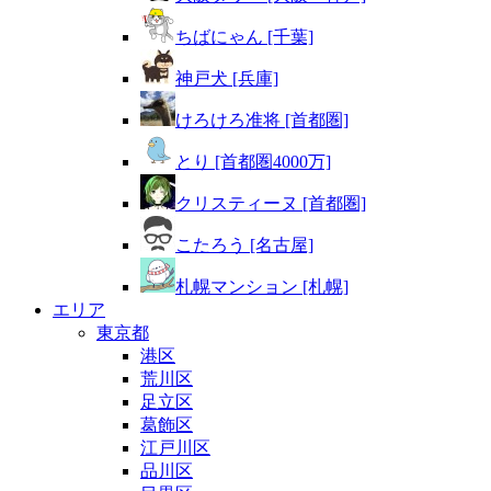
ちばにゃん [千葉]
神戸犬 [兵庫]
けろけろ准将 [首都圏]
とり [首都圏4000万]
クリスティーヌ [首都圏]
こたろう [名古屋]
札幌マンション [札幌]
エリア
東京都
港区
荒川区
足立区
葛飾区
江戸川区
品川区