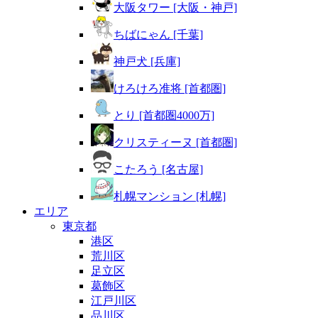
大阪タワー [大阪・神戸]
ちばにゃん [千葉]
神戸犬 [兵庫]
けろけろ准将 [首都圏]
とり [首都圏4000万]
クリスティーヌ [首都圏]
こたろう [名古屋]
札幌マンション [札幌]
エリア
東京都
港区
荒川区
足立区
葛飾区
江戸川区
品川区