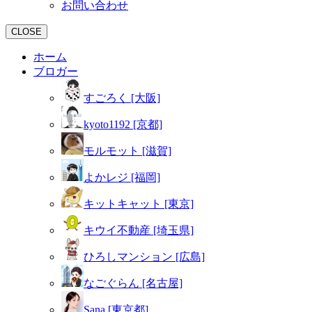
お問い合わせ
CLOSE
ホーム
ブロガー
すごろく [大阪]
kyoto1192 [京都]
モルモット [滋賀]
よかレジ [福岡]
キットキャット [東京]
キウイ不動産 [埼玉県]
ひろしマンション [広島]
なごぐらん [名古屋]
Sana [東京都]