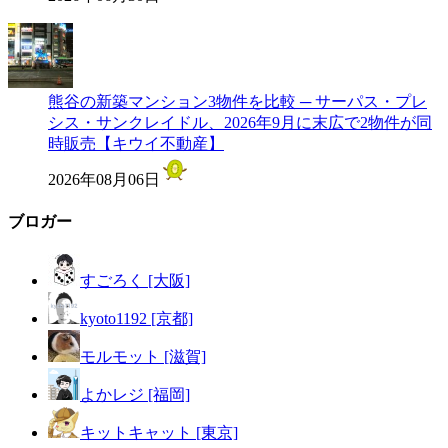
熊谷の新築マンション3物件を比較 ─ サーパス・プレ
シス・サンクレイドル、2026年9月に末広で2物件が同
時販売【キウイ不動産】
2026年08月06日
ブロガー
すごろく [大阪]
kyoto1192 [京都]
モルモット [滋賀]
よかレジ [福岡]
キットキャット [東京]