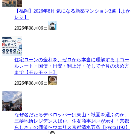
【福岡】2026年8月 気になる新築マンション3選【よか
レジ】
2026年08月06日
住宅ローンの金利を、ゼロから本当に理解する｜コー
ルレート・国債・円安・利上げ・そして予算の決め方
まで【モルモット】
2026年08月06日
なぜ名だたるデベロッパーは東山・祇園を選ぶのか。
三菱地所レジデンス16戸、住友商事14戸が示す「京都
らしさ」の価値〜ウエリス京都清水五条【kyoto1192】