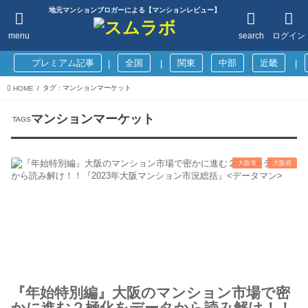
地元マンションブロガーによる【マンションレビュー】
menu
search
ログイン
プレミアム記事
全国
関東
中部
近畿
|
|
|
タグ : マンションマーケット
HOME
マンションマーケット
大阪市
大阪府
『年始特別編』大阪のマンション市場で密
かに進む２極化をデータから読み解け！！