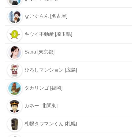
なごぐらん [名古屋]
キウイ不動産 [埼玉県]
Sana [東京都]
ひろしマンション [広島]
タカリンゴ [福岡]
カネー [北関東]
札幌タワマンくん [札幌]