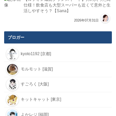
仕様！飲食店も大型スーパーも近くて意外と生
活しやすそう？【Sana】
2026年07月31日
ブロガー
kyoto1192 [京都]
モルモット [滋賀]
すごろく [大阪]
キットキャット [東京]
よかレジ [福岡]