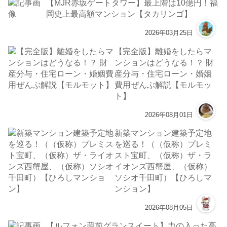
【MJR赤坂ゲートタワー】最上階は10億円！福
岡史上最高額マンション【タカリンゴ】
2026年03月25日
【完全版】離婚をしたらマ
ンションはどうなる！？ 財
産分与・住宅ローン・婚姻
費用ぜんぶ解説【モルモッ
ト】
2026年08月01日
新築マンション建築予定地
を巡る！（（仮称）プレミ
スト宝町、（仮称）ザ・ラ
イオンズ西蟹屋、（仮称）
ソシオ千田町）【ひろしマ
ンション】
2026年08月05日
【ルフォン蔵前グランスイート】力の入った高