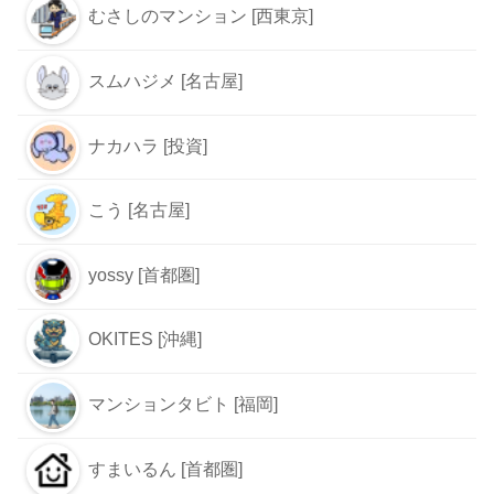
むさしのマンション [西東京]
スムハジメ [名古屋]
ナカハラ [投資]
こう [名古屋]
yossy [首都圏]
OKITES [沖縄]
マンションタビト [福岡]
すまいるん [首都圏]