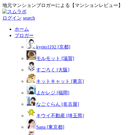
地元マンションブロガーによる【マンションレビュー】
ログイン
search
ホーム
ブロガー
kyoto1192 [京都]
モルモット [滋賀]
すごろく [大阪]
キットキャット [東京]
よかレジ [福岡]
なごぐらん [名古屋]
キウイ不動産 [埼玉県]
Sana [東京都]