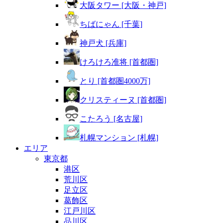
大阪タワー [大阪・神戸]
ちばにゃん [千葉]
神戸犬 [兵庫]
けろけろ准将 [首都圏]
とり [首都圏4000万]
クリスティーヌ [首都圏]
こたろう [名古屋]
札幌マンション [札幌]
エリア
東京都
港区
荒川区
足立区
葛飾区
江戸川区
品川区