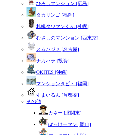
ひろしマンション [広島]
タカリンゴ [福岡]
札幌タワマンくん [札幌]
むさしのマンション [西東京]
スムハジメ [名古屋]
ナカハラ [投資]
OKITES [沖縄]
マンションタビト [福岡]
すまいるん [首都圏]
その他
カネー [北関東]
ぼっけーマン [岡山]