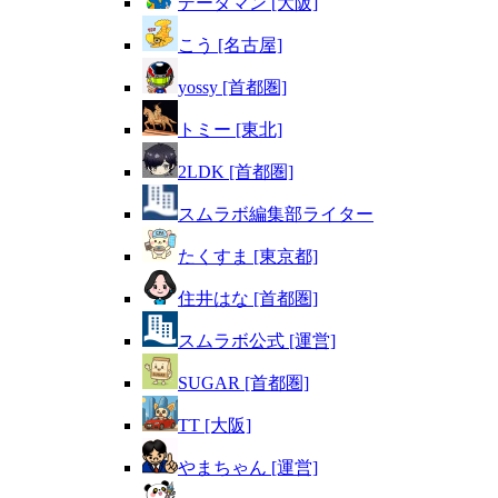
データマン [大阪]
こう [名古屋]
yossy [首都圏]
トミー [東北]
2LDK [首都圏]
スムラボ編集部ライター
たくすま [東京都]
住井はな [首都圏]
スムラボ公式 [運営]
SUGAR [首都圏]
TT [大阪]
やまちゃん [運営]