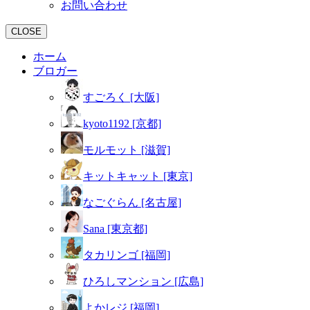
お問い合わせ
CLOSE
ホーム
ブロガー
すごろく [大阪]
kyoto1192 [京都]
モルモット [滋賀]
キットキャット [東京]
なごぐらん [名古屋]
Sana [東京都]
タカリンゴ [福岡]
ひろしマンション [広島]
よかレジ [福岡]