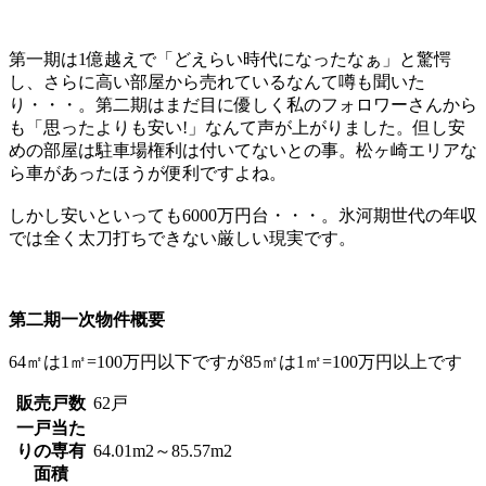
第一期は1億越えで「どえらい時代になったなぁ」と驚愕
し、さらに高い部屋から売れているなんて噂も聞いた
り・・・。第二期はまだ目に優しく私のフォロワーさんから
も「思ったよりも安い!」なんて声が上がりました。但し安
めの部屋は駐車場権利は付いてないとの事。松ヶ崎エリアな
ら車があったほうが便利ですよね。
しかし安いといっても6000万円台・・・。氷河期世代の年収
では全く太刀打ちできない厳しい現実です。
第二期一次物件概要
64㎡は1㎡=100万円以下ですが85㎡は1㎡=100万円以上です
販売戸数
62戸
一戸当た
りの専有
64.01m2～85.57m2
面積