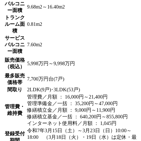
バルコニ
9.68m2～16.40m2
ー面積
トランク
ルーム面
0.81m2
積
サービス
バルコニ
7.60m2
ー面積
販売価格
5,998万円～9,998万円
（税込）
最多販売
7,700万円台(7戸)
価格帯
間取り
2LDK(9戸)･3LDK(53戸)
管理費／月額 ： 16,000円～21,400円
管理準備金／一括 ： 35,200円～47,000円
管理費・
修繕積立金／月額 ： 9,000円～11,900円
維持費
修繕積立基金／一括 ： 640,200円～855,800円
インターネット使用料／月額 ： 1,045円
令和7年3月15日（土）～3月23日（日）10:00～
登録受付
18:00 （3月18日（火）・19日（水）は定休・最
期間