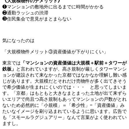
《大規模物件のデメリット》
❶マンションの敷地外に出るまでに時間がかかる
❷通勤ラッシュの渋滞
❸住民集会で意見がまとまらない
気になったのは
「大規模物件メリット③資産価値が下がりにくい」
東京では
「マンションの資産価値は大規模＋駅前＋タワーが
鉄板」
と言われていますが、高さ規制が厳しくタワーマンシ
ョンが建設されて来なかった京都ではなかなか理解し難い感
じがあります。大規模だとそれだけ売物件が多く出てきそう
で希少価値が生まれにくいのでは・・・ と思ってしまいま
す。「京都」はもともと大きなまとまった土地が出て来ずら
いエリアで尚且つ高さ規制もあってマンションの戸数がとれ
ないため必然的に「小規模」＝「希少性」=「資産価値」み
たいなイメージを刷り込まれているように思います。広告で
も「スモールラグジュアリー」なんて言葉がよく使われてい
ますし。