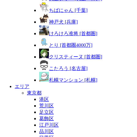
ちばにゃん [千葉]
神戸犬 [兵庫]
けろけろ准将 [首都圏]
とり [首都圏4000万]
クリスティーヌ [首都圏]
こたろう [名古屋]
札幌マンション [札幌]
エリア
東京都
港区
荒川区
足立区
葛飾区
江戸川区
品川区