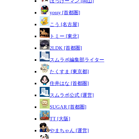
ぼっけーマン [岡山]
yossy [首都圏]
こう [名古屋]
トミー [東北]
2LDK [首都圏]
スムラボ編集部ライター
たくすま [東京都]
住井はな [首都圏]
スムラボ公式 [運営]
SUGAR [首都圏]
TT [大阪]
やまちゃん [運営]