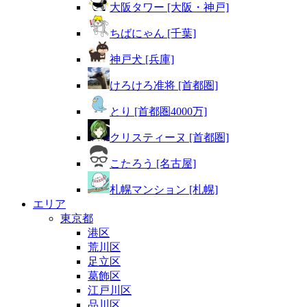
大阪タワー [大阪・神戸]
ちばにゃん [千葉]
神戸犬 [兵庫]
けろけろ准将 [首都圏]
とり [首都圏4000万]
クリスティーヌ [首都圏]
こたろう [名古屋]
札幌マンション [札幌]
エリア
東京都
港区
荒川区
足立区
葛飾区
江戸川区
品川区