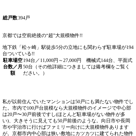
総戸数
394戸
京都では空前絶後の“超”大規模物件!!
地下鉄「松ヶ崎」駅徒歩5分の立地にも関わらず駐車場が194
台ついている!!
駐車場空
194台／11,000円～27,000円 機械式144台、平面式
台数／月
50台（その他詳細につきましては備考欄をご覧く
額
ださい。）
私が以前住んでいたマンションは50戸にも満たない物件でし
た。市内で100戸台規模なら大規模物件のイメージで中心部
は20戸〜30戸前後ですし(ほとんど駐車場がない物件が多
い)、大きそうに見えても50戸前後のような。向日市や長岡
市や宇治市に行けばファミリー向けに大規模物件あります
が。京都市内中心部は狭い敷地にカツカツに建てられた物件