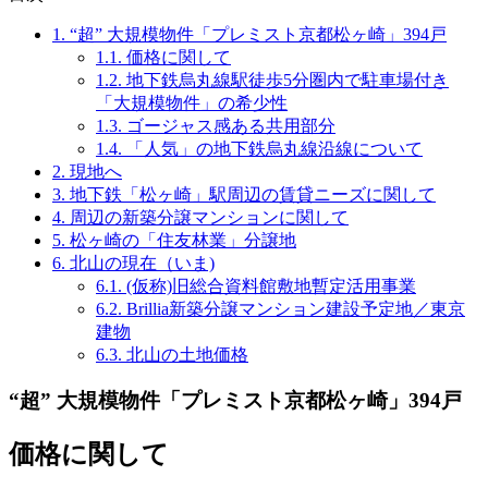
1.
“超” 大規模物件「プレミスト京都松ヶ崎」394戸
1.1.
価格に関して
1.2.
地下鉄烏丸線駅徒歩5分圏内で駐車場付き
「大規模物件」の希少性
1.3.
ゴージャス感ある共用部分
1.4.
「人気」の地下鉄烏丸線沿線について
2.
現地へ
3.
地下鉄「松ヶ崎」駅周辺の賃貸ニーズに関して
4.
周辺の新築分譲マンションに関して
5.
松ヶ崎の「住友林業」分譲地
6.
北山の現在（いま)
6.1.
(仮称)旧総合資料館敷地暫定活用事業
6.2.
Brillia新築分譲マンション建設予定地／東京
建物
6.3.
北山の土地価格
“超” 大規模物件「プレミスト京都松ヶ崎」394戸
価格に関して