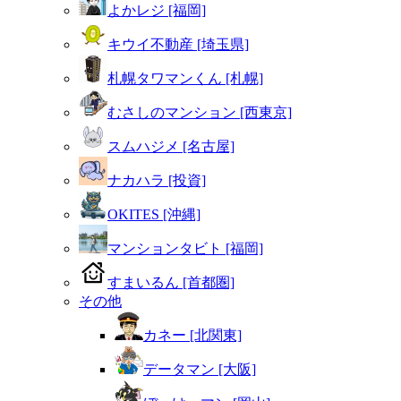
よかレジ [福岡]
キウイ不動産 [埼玉県]
札幌タワマンくん [札幌]
むさしのマンション [西東京]
スムハジメ [名古屋]
ナカハラ [投資]
OKITES [沖縄]
マンションタビト [福岡]
すまいるん [首都圏]
その他
カネー [北関東]
データマン [大阪]