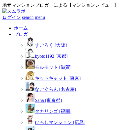
地元マンションブロガーによる【マンションレビュー】
ログイン
search
menu
ホーム
ブロガー
すごろく [大阪]
kyoto1192 [京都]
モルモット [滋賀]
キットキャット [東京]
なごぐらん [名古屋]
Sana [東京都]
タカリンゴ [福岡]
ひろしマンション [広島]