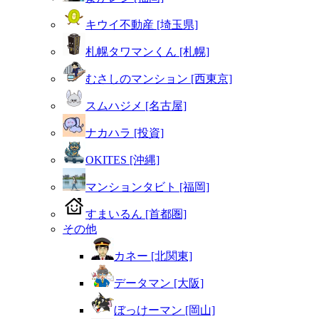
キウイ不動産 [埼玉県]
札幌タワマンくん [札幌]
むさしのマンション [西東京]
スムハジメ [名古屋]
ナカハラ [投資]
OKITES [沖縄]
マンションタビト [福岡]
すまいるん [首都圏]
その他
カネー [北関東]
データマン [大阪]
ぼっけーマン [岡山]