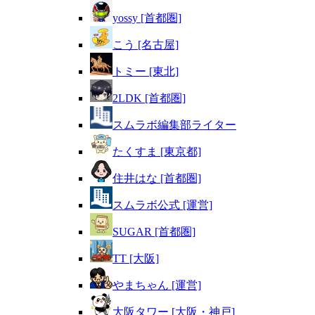
yossy [首都圏]
こう [名古屋]
トミー [東北]
2LDK [首都圏]
スムラボ編集部ライター
たくすま [東京都]
住井はな [首都圏]
スムラボ公式 [運営]
SUGAR [首都圏]
TT [大阪]
やまちゃん [運営]
大阪タワー [大阪・神戸]