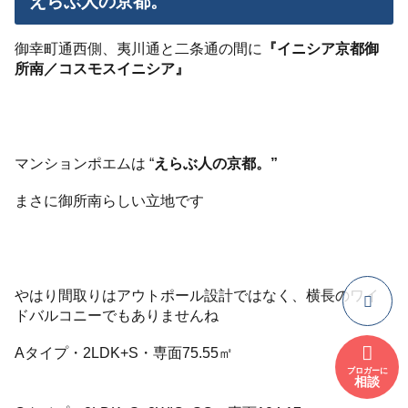
えらぶ人の京都。
御幸町通西側、夷川通と二条通の間に
『イニシア京都御
所南／コスモスイニシア』
マンションポエムは “
えらぶ人の京都。”
まさに御所南らしい立地です
やはり間取りはアウトポール設計ではなく、横長のワイ
ドバルコニーでもありませんね
Aタイプ・2LDK+S・専面75.55㎡
ブロガーに
相談