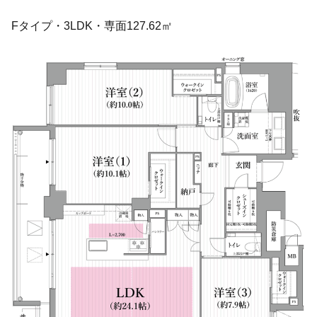
Fタイプ・3L
DK
・専面127.62㎡