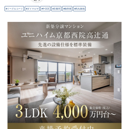
イーグルコート
ダイマルヤ
中京区
京都市
御所南
烏丸御池