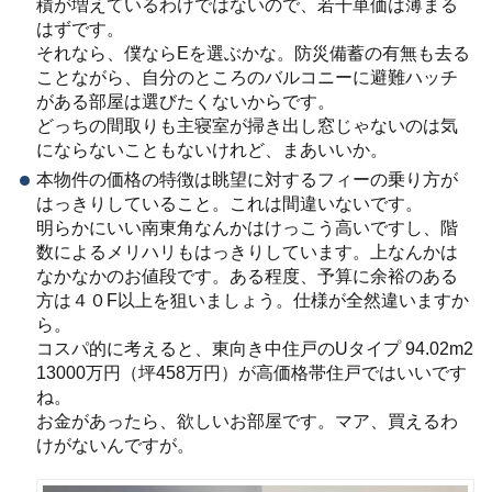
積が増えているわけではないので、若干単価は薄まる
はずです。
それなら、僕ならEを選ぶかな。防災備蓄の有無も去る
ことながら、自分のところのバルコニーに避難ハッチ
がある部屋は選びたくないからです。
どっちの間取りも主寝室が掃き出し窓じゃないのは気
にならないこともないけれど、まあいいか。
本物件の価格の特徴は眺望に対するフィーの乗り方が
はっきりしていること。これは間違いないです。
明らかにいい南東角なんかはけっこう高いですし、階
数によるメリハリもはっきりしています。上なんかは
なかなかのお値段です。ある程度、予算に余裕のある
方は４０F以上を狙いましょう。仕様が全然違いますか
ら。
コスパ的に考えると、東向き中住戸のUタイプ 94.02m2
13000万円（坪458万円）が高価格帯住戸ではいいです
ね。
お金があったら、欲しいお部屋です。マア、買えるわ
けがないんですが。