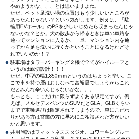
やめようかな、、、とは思いますよね。
ただ、ペット足洗い場の位置はもう少しいいところが
あったんじゃない？という気がします。例えば、「駐
輪用EVホール」のPSを少しいじめたら収まったんじゃ
ないかな？とか。犬の散歩から帰るときは車の車路を
通ってマンションに入るか、一旦、マンション内を通
ってから足を洗いに行くかということになるけれどそ
れでいいのか！？
駐車場はタワーパーキング２機で全てがハイルーフと
いうのは親切設計！！！
ただ、中型の幅1,850ｍｍというのはちょっと辛い。こ
こで車を持つ層はおしなべて富裕層でしょうからこれ
だとみんな辛いんじゃないかな。。。
もっとも、ここだけに限らずよくある設定ですが。例
えば、メルセデスベンツのSUVだとGLA、GLBくらい
までで車種選びは限定されてしまうので、車にこだわ
りがある方は営業の方に早めにご相談された方がいい
かと思います。
共用施設はフィットネススタジオ、コワーキングルー
ム、ゲストルーム２部屋、３７F〜３８Fにスカイラウ