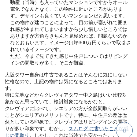
動産（当時）も入っていたマンションですからオール
電化でなんとなく、この物件に近いところがありま
す。デザインも良くていいマンションだと思います。
この物件が建つことによって、目の前が塞がれて囲ま
れ感が生まれてしまいますから少し惜しいところでは
ありますが方角をきちんと見極めれば、問題ないのか
なとおもいます。イメージは坪300万円くらいで取引さ
れているイメージです。
ただ、今まで見てきた感じ中住戸についてはリビング
インの間取りが多く、そこが難点。
大阪タワー自身は中古であることはそんなに気にしない
性格なので、上記の物件は気になるところではありま
す。
特に立地などからクレヴィアタワー中之島はいい比較対
象かなと思っていて、検討対象になるかなと。
クレヴィアに比べて、シエリアの方が全般間取りがいい
ことがシエリアのメリットです。特に、中住戸の差は歴
然としている印象で、クレヴィアはリビングインの間取
りが多い印象です。むかし、
スムログ に書いたこんな感
じの間取り
。しかし、これは当時でも安かった。。。