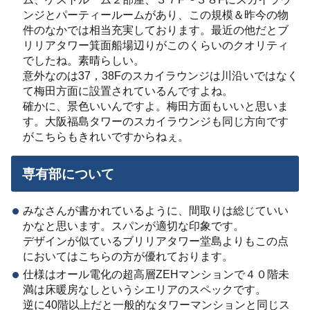
ンジとパーティールームがあり、この規模＆昨今の物
件のなかでは相当充実しております。最近の他だとブ
リリアタワー箕面船場辺りがこのくらいのクオリティ
でしたね。素晴らしい。
意外なのは37，38Fのスカイラウンジは川沿いではなく
て梅田方面に設置されているんですよね。
確かに、景色いいんですよ。梅田方面もいいと思いま
す。大阪福島タワーのスカイラウンジも同じ方向です
がこちらもきれいですからねぇ。
専有部について
みなさんが書かれているように、間取りは総じていい
かなと思います。スパンが適切な印象です。
デザインが似ているブリリアタワー堂島よりもこの点
においてはこちらの方が優れております。
仕様はオール電化の超高層ZEHマンションで４０階未
満は床暖房なしというシエリアのスペックです。
逆に40階以上だと一般的なタワーマンションと同じス