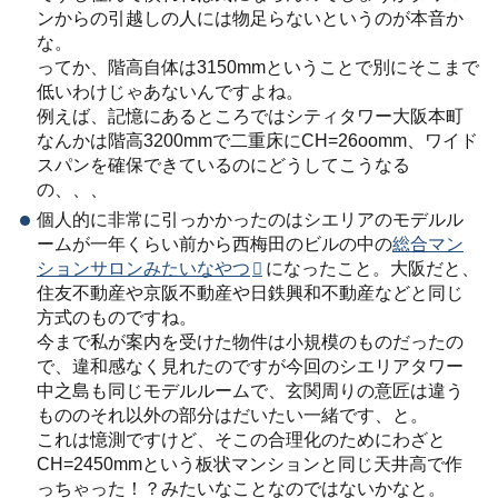
ンからの引越しの人には物足らないというのが本音か
な。
ってか、階高自体は3150mmということで別にそこまで
低いわけじゃあないんですよね。
例えば、記憶にあるところではシティタワー大阪本町
なんかは階高3200mmで二重床にCH=26oomm、ワイド
スパンを確保できているのにどうしてこうなる
の、、、
個人的に非常に引っかかったのはシエリアのモデルル
ームが一年くらい前から西梅田のビルの中の
総合マン
ションサロンみたいなやつ
になったこと。大阪だと、
住友不動産や京阪不動産や日鉄興和不動産などと同じ
方式のものですね。
今まで私が案内を受けた物件は小規模のものだったの
で、違和感なく見れたのですが今回のシエリアタワー
中之島も同じモデルルームで、玄関周りの意匠は違う
もののそれ以外の部分はだいたい一緒です、と。
これは憶測ですけど、そこの合理化のためにわざと
CH=2450mmという板状マンションと同じ天井高で作
っちゃった！？みたいなことなのではないかなと。