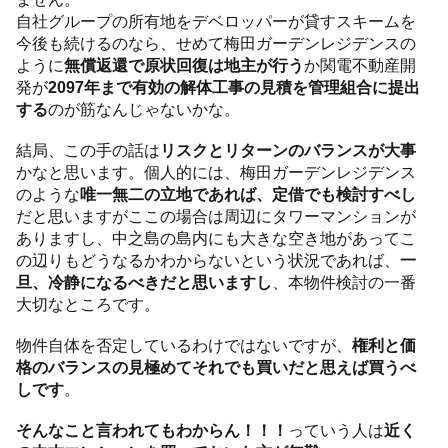
自社グループの所有地をデベロッパーが貸すスキームを
今後も続けるのなら、せめて梅田ガーデンレジデンスの
ように
無償返還で原状回復は地主が行う
か関電不動産開
発が
2097年まで有効の解体工事の見積を管理組合に提出
する
のが筋なんじゃないかな。
結局、この手の話は
リスクとリターンのバランスが大事
かなと思います。個人的には、梅田ガーデンレジデンス
のような
唯一無二の立地であれば、定借でも検討すべし
だと思いますがここの場合は周辺にタワーマンションが
ありますし、中之島の島内にも大きな空き地があってこ
の辺りもどうなるかわからないという状況であれば、
一
旦、冷静になるべきだと思いますし
、本物件検討の一番
大切なところです。
物件自体を否定しているわけではないですが、
権利と価
格のバランスの見極めてそれでも買いだと思えば買うべ
しです
。
そんなこと言われてもわからん！！！
っていう人は
近く