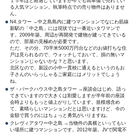
１５年ほど経過していますが今でも高単価で売れてい
る人気マンション。執筆時点での売り物件はありませ
ん。
N4.タワー →中之島島内に建つマンションでなにわ筋線
新駅の「中之島」には現状では一番近いタワマンで
す。2009年築。周辺が再開発で建物が建ってきている
ので、部屋の見極めが必要です。
ただ、その分、70平米5000万円台などのお値打ちな住
戸は見られるので、ウォッチしておいて、損の無いマ
ンションじゃないかな？と思います。
北区なので、新設の小中一貫校に通えるというのもお
子さんのいらっしゃるご家庭にはメリットでしょう
ね。
ザ・パークハウス中之島タワー →座談会はじめ、語っ
てきていますので大きくは割愛しますが半年前の座談
会時よりももっと値上がりしています。規模感含め
て、素晴らしいマンションだとは思いますけど、今の
金額で買うのにはちょっと勇気がいりますね。
クレヴィアタワー中之島 →当物件の真横といってもい
い場所に建つマンションです。2012年築。JVで関電不