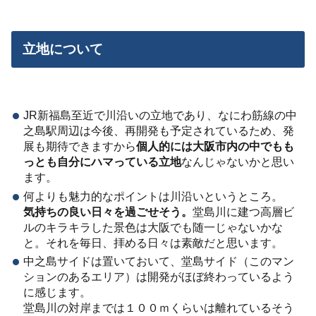
立地について
JR新福島至近で川沿いの立地であり、なにわ筋線の中
之島駅周辺は今後、再開発も予定されているため、発
展も期待できますから
個人的には大阪市内の中でもも
っとも自分にハマっている立地
なんじゃないかと思い
ます。
何よりも魅力的なポイントは川沿いというところ。
気持ちの良い日々を過ごせそう。
堂島川に建つ高層ビ
ルのキラキラした景色は大阪でも随一じゃないかな
と。それを毎日、拝める日々は素敵だと思います。
中之島サイドは置いておいて、堂島サイド（このマン
ションのあるエリア）は開発がほぼ終わっているよう
に感じます。
堂島川の対岸までは１００ｍくらいは離れているそう