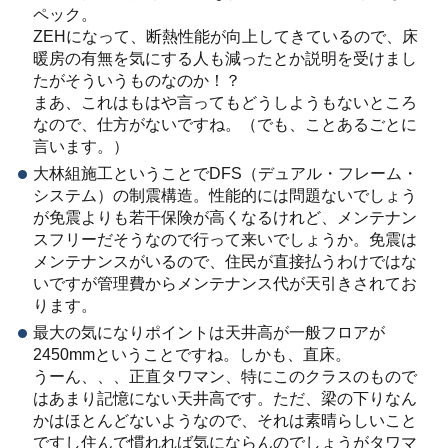
ペック。
ZEHになって、断熱性能が向上してきているので、床
暖房の有無を気にする人も減ったとか説明を受けまし
たがそういうものなのか！？
まあ、これはもはや言ってもどうしようもないところ
なので、仕方がないですね。（でも、ことあるごとに
言います。）
大林組施工ということでDFS（デュアル・フレーム・
システム）の制震構造。性能的には問題ないでしょう
が免震よりも若干保険が高くなるけれど、メンテナン
スフリーだそうなので行って来いでしょうか。免震は
メンテナンスがいるので、住民が直接払うわけではな
いですが管理費からメンテナンス代が天引きされてお
ります。
最大の気になりポイントは天井高が一般フロアが
2450mmということですね。しかも、直床。
うーん、、、正直タワマン、特にこのクラスのもので
はあまり記憶にない天井高です。ただ、梁の下りなん
かはほとんどないようなので、それは素晴らしいこと
ですし住んで慣れれば気にならんのでしょうがタワマ