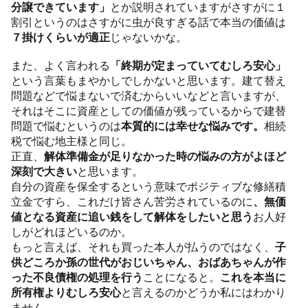
分譲できています」
とか説明されていますがさすがに１
割引というのはさすがに虫が良すぎる話で本当の価値は
７掛けくらいが適正
じゃないかな。
また、よく言われる
「終期が定まっていてむしろ安心」
という言葉もまやかしでしかないと思います。建て替え
問題などで悩まないで済むからいいなどと言いますが、
それはそこに資産としての価値が残っているからで建替
問題で悩むというのは
本質的には幸せな悩みです。
相続
税で悩む地主様と同じ。
正直、
解体準備金が足りなかった時の悩みの方がよほど
深刻で大きい
と思います。
自分の資産を保全するという意味でポジティブな修繕積
立金ですら、これだけ皆さん苦労されているのに
、無価
値となる資産に追い銭をして解体をしたいと思う
お人好
しがどれほどいるのか。
もっと言えば、それも買った本人が払うのではなく、
子
供どころか孫の世代がおじいちゃん、おばあちゃんが作
った不良債権の処理を行う
ことになると。
これを本当に
所有権よりむしろ安心
と言えるのかどうか私にはわかり
ません。