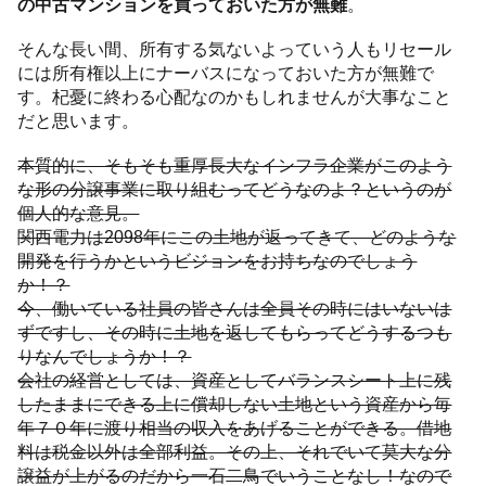
の中古マンションを買っておいた方が無難
。
そんな長い間、所有する気ないよっていう人もリセール
には所有権以上にナーバスになっておいた方が無難で
す。杞憂に終わる心配なのかもしれませんが大事なこと
だと思います。
本質的に、そもそも重厚長大なインフラ企業がこのよう
な形の分譲事業に取り組むってどうなのよ？というのが
個人的な意見。
関西電力は2098年にこの土地が返ってきて、どのような
開発を行うかというビジョンをお持ちなのでしょう
か！？
今、働いている社員の皆さんは全員その時にはいないは
ずですし、その時に土地を返してもらってどうするつも
りなんでしょうか！？
会社の経営としては、資産としてバランスシート上に残
したままにできる上に償却しない土地という資産から毎
年７０年に渡り相当の収入をあげることができる。借地
料は税金以外は全部利益。その上、それでいて莫大な分
譲益が上がるのだから一石二鳥でいうことなし！なので