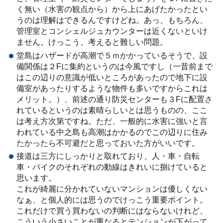
く無い（水害の観点から）から上にあげたかったとい
うのは理解はできるんですけどね。あっ、もちろん、
管理室とコンシェルジュカウンターは近くないといけ
ません。けっこう、考えると難しい問題。
堂島はハザードが高潮で５ｍかかっているそうで、設
備関係は２Fに集約というのは今風ですし（一昔前まで
はこの辺りの意識が低いところがあったので地下に設
備室があったりするような物件も多いですからこれは
メリット。）、前述の通り防災センターも３Fに配置さ
れているというのは素晴らしいとは思うものの、ここ
は考え方次第ですね。ただ、一般的に水害に強いと言
われている中之島も高潮はかかるのでこの辺りに住み
たかったら不可避だと思っておいた方がいいです。
接道は三方にしっかりと取れており、人・車・自転
車・バイクのそれぞれの動線はきれいに捌けていると
思います。
これが綺麗に分かれていないマンションは優しくない
なぁ、と個人的には思うのでけっこう重要ポイント。
これだけで買う買わないの判断にはならないけれど、
こういう小さいことが重なるとテンションが下がって