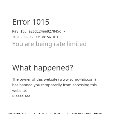
『シエリアタワー中之島』 “超” データ分析編☆全364
邸の予想価格も大公開☆