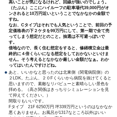
高いことが気になるけれど、回線が強いのでしょう。
（たぶん）ここにハイルーフの駐車場代39,000円がオ
ンされると10万円近いということでなかなかの金額で
すね。
なお、Cタイプはそれでも人気ということで、前回の予
定価格表の下２ケタを99万円にして、第一期で全て売
ってしまう想定だとのこと。抽選は不可避っぽいで
す。
借地なので、長く住む想定をすると、修繕積立金は最
終的に４倍くらいになる想定をしておかないといけま
せん。そう考えるとなかなか厳しい金額だなぁ。わか
ってはいたんですけどね。
あと、いいかなと思ったのは北東側（関電病院側）の
２LDK。たぶん、２０Fくらいから病院を抜けてくると
思いますので、素敵なリバビューと素晴らしい景色を
拝める。（高さ関係はきっちりシミュレーションを見
て抑えてください。）
間取りもいいです。
Fタイプ 21F 6250万円 坪339万円というのはなかなか
悪くありません。お風呂が1317なところ以外はいい