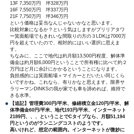
13F 7,350万円 坪328万円
16F 7,550万円 坪337万円
21F 7,750万円 坪346万円
という価格は妥当なんじゃないかなと思います。
比較対象になるか？という気はしますがブリリアタワ
ー箕面船場でもきれいな間取りの方の３LDKは7000万
円を超えていたので、相対的にはいい選択に思えま
す。
ちなみに、ここで地代は約月額13,500円程度、解体準
備金は約月額6,000円ということで所有権に比べて約２
万円ほど月に余計にかかるということになります。
負担感的には箕面船場＋マイカーとだいたい同じくら
いですかね。これなら、有りかなと思えます。限界サ
ラリーマンDINKSの我が家でも車を諦めれば、維持で
きる水準。
【追記】管理費300円/平米、修繕積立金120円/平米、解
体準備金60円/平米、地代193円/平米、インターネット
2189円、、、ということでCタイプなら、月額51,194
円というのがランニングコストのようです。
高いけれど、想定の範囲内。インターネットが微妙に