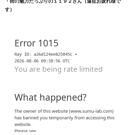
・街の魅力たっぷりの１１９２さん（遠征お疲れ様で
す）
大阪カジノIR認定!! 29年開業目指す! 京都-大阪・夢洲
(ゆめしま)をつなぐ最重要なエリアになりえるのか、
大注目の京阪「中之島」駅へ、そして『シエリアタワ
ー中之島』現地【kyoto1192】