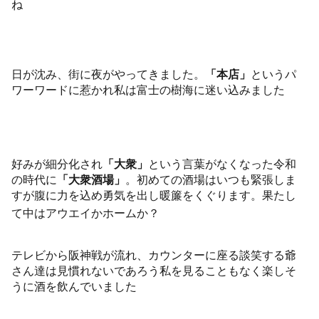
ね
日が沈み、街に夜がやってきました。
「本店」
というパ
ワーワードに惹かれ私は富士の樹海に迷い込みました
好みが細分化され
「大衆」
という言葉がなくなった令和
の時代に
「大衆酒場」
。初めての酒場はいつも緊張しま
すが腹に力を込め勇気を出し暖簾をくぐります。果たし
て中はアウエイかホームか？
テレビから阪神戦が流れ、カウンターに座る談笑する爺
さん達は見慣れないであろう私を見ることもなく楽しそ
うに酒を飲んでいました