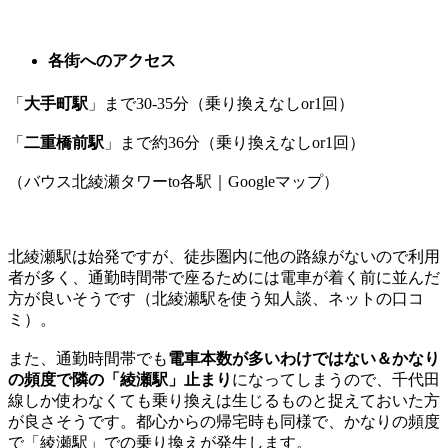
各街へのアクセス
「
大手町駅
」まで30-35分（乗り換えなしor1回）
「
二重橋前駅
」まで約36分（乗り換えなしor1回）
（バウス北綾瀬タワーto各駅｜Googleマップ）
北綾瀬駅は始発ですが、徒歩圏内に他の路線がないので利用
者が多く、通勤時間帯で座るためには電車が着く前に並んだ
方が良いそうです（北綾瀬駅を使う知人談、ネットの口コ
ミ）。
また、通勤時間帯でも
電車本数が多いわけではない＆かなり
の頻度で隣の「綾瀬駅」止まり
になってしまうので、千代田
線しか使わなくても乗り換えは生じるものと捉えておいた方
が良さそうです。都心からの帰宅時も同様で、かなりの頻度
で「綾瀬駅」での乗り換えが発生します。