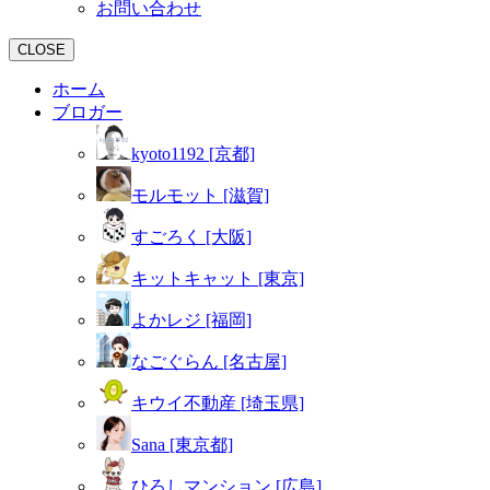
お問い合わせ
CLOSE
ホーム
ブロガー
kyoto1192 [京都]
モルモット [滋賀]
すごろく [大阪]
キットキャット [東京]
よかレジ [福岡]
なごぐらん [名古屋]
キウイ不動産 [埼玉県]
Sana [東京都]
ひろしマンション [広島]