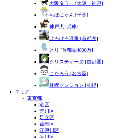
大阪タワー [大阪・神戸]
ちばにゃん [千葉]
神戸犬 [兵庫]
けろけろ准将 [首都圏]
とり [首都圏4000万]
クリスティーヌ [首都圏]
こたろう [名古屋]
札幌マンション [札幌]
エリア
東京都
港区
荒川区
足立区
葛飾区
江戸川区
品川区