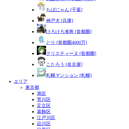
ちばにゃん [千葉]
神戸犬 [兵庫]
けろけろ准将 [首都圏]
とり [首都圏4000万]
クリスティーヌ [首都圏]
こたろう [名古屋]
札幌マンション [札幌]
エリア
東京都
港区
荒川区
足立区
葛飾区
江戸川区
品川区