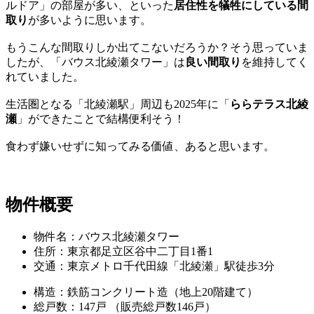
ルドア」の部屋が多い、といった
居住性を犠牲にしている間
取り
が多いように思います。
もうこんな間取りしか出てこないだろうか？そう思っていま
したが、「バウス北綾瀬タワー」は
良い間取り
を維持してく
れていました。
生活圏となる「北綾瀬駅」周辺も2025年に「
ららテラス北綾
瀬
」ができたことで結構便利そう！
食わず嫌いせずに知ってみる価値、あると思います。
物件概要
物件名：バウス北綾瀬タワー
住所：東京都足立区谷中二丁目1番1
交通：東京メトロ千代田線「北綾瀬」駅徒歩3分
構造：鉄筋コンクリート造（地上20階建て）
総戸数：147戸 （販売総戸数146戸）