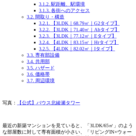
3.1.2.
駅距離、駅環境
3.1.3.
各街へのアクセス
3.2.
間取り・構造
3.2.1.
【3LDK｜68.79㎡｜G2タイプ】
3.2.2.
【3LDK｜71.40㎡｜Abタイプ】
3.2.3.
【3LDK｜77.12㎡｜Eタイプ】
3.2.4.
【4LDK｜83.15㎡｜Hrタイプ】
3.2.5.
【4LDK｜82.02㎡｜Iタイプ】
3.3.
専有部設備
3.4.
共用部
3.5.
ハザード
3.6.
価格帯
3.7.
周辺環境
写真：
【公式】バウス北綾瀬タワー
最近の新築マンションを見ていると、「3LDK/65㎡」のよう
な部屋数に対して専有面積が小さい、「リビングIN×ウォー