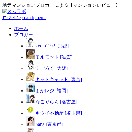
地元マンションブロガーによる【マンションレビュー】
ログイン
search
menu
ホーム
ブロガー
kyoto1192 [京都]
モルモット [滋賀]
すごろく [大阪]
キットキャット [東京]
よかレジ [福岡]
なごぐらん [名古屋]
キウイ不動産 [埼玉県]
Sana [東京都]