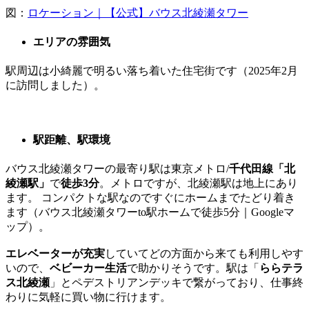
図：
ロケーション｜【公式】バウス北綾瀬タワー
エリアの雰囲気
駅周辺は小綺麗で明るい落ち着いた住宅街です（2025年2月
に訪問しました）。
駅距離、駅環境
バウス北綾瀬タワーの最寄り駅は東京メトロ/
千代田線「北
綾瀬駅」
で
徒歩3分
。メトロですが、北綾瀬駅は地上にあり
ます。 コンパクトな駅なのですぐにホームまでたどり着き
ます（バウス北綾瀬タワーto駅ホームで徒歩5分｜Googleマ
ップ）。
エレベーターが充実
していてどの方面から来ても利用しやす
いので、
ベビーカー生活
で助かりそうです。駅は「
ららテラ
ス北綾瀬
」とペデストリアンデッキで繋がっており、仕事終
わりに気軽に買い物に行けます。