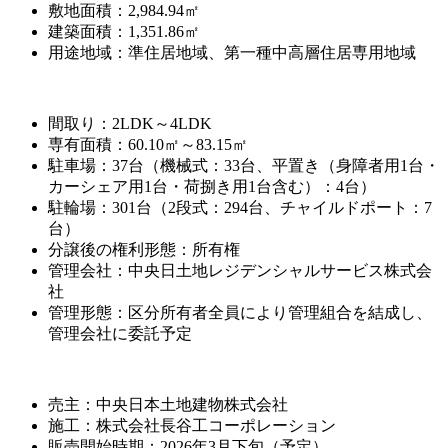
敷地面積：2,984.94㎡
建築面積：1,351.86㎡
用途地域：準住居地域、第一種中高層住居専用地域
間取り：2LDK～4LDK
専有面積：60.10㎡～83.15㎡
駐車場：37台（機械式：33台、平置き（身障者用1台・
カーシェア用1台・荷捌き用1台含む）：4台）
駐輪場：301台（2段式：294台、チャイルドポート：7
台）
分譲後の権利形態：所有権
管理会社：中央日土地レジデンシャルサービス株式会
社
管理形態：区分所有者全員により管理組合を結成し、
管理会社に委託予定
売主：中央日本土地建物株式会社
施工：株式会社長谷工コーポレーション
販売開始時期：2026年3月下旬（予定）