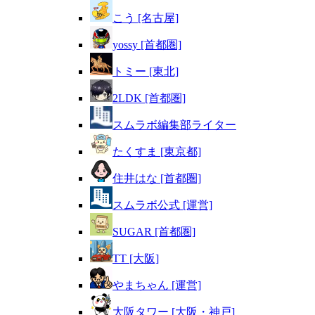
こう [名古屋]
yossy [首都圏]
トミー [東北]
2LDK [首都圏]
スムラボ編集部ライター
たくすま [東京都]
住井はな [首都圏]
スムラボ公式 [運営]
SUGAR [首都圏]
TT [大阪]
やまちゃん [運営]
大阪タワー [大阪・神戸]