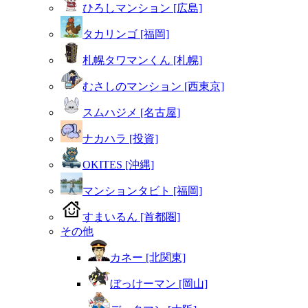
ひろしマンション [広島]
タカリンゴ [福岡]
札幌タワマンくん [札幌]
むさしのマンション [西東京]
スムハジメ [名古屋]
ナカハラ [投資]
OKITES [沖縄]
マンションタビト [福岡]
すまいるん [首都圏]
その他
カネー [北関東]
ぼっけーマン [岡山]