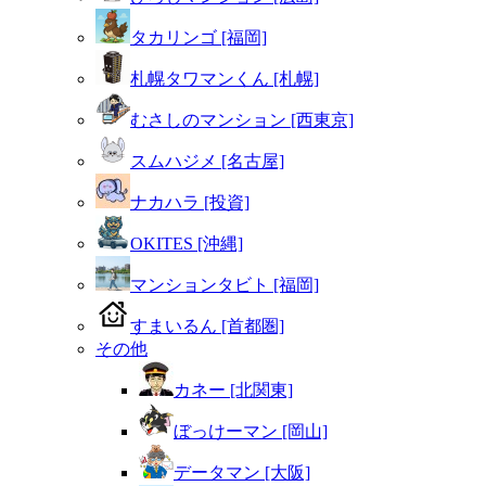
タカリンゴ [福岡]
札幌タワマンくん [札幌]
むさしのマンション [西東京]
スムハジメ [名古屋]
ナカハラ [投資]
OKITES [沖縄]
マンションタビト [福岡]
すまいるん [首都圏]
その他
カネー [北関東]
ぼっけーマン [岡山]
データマン [大阪]