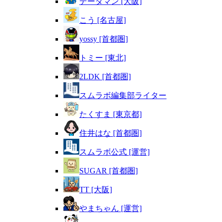
データマン [大阪]
こう [名古屋]
yossy [首都圏]
トミー [東北]
2LDK [首都圏]
スムラボ編集部ライター
たくすま [東京都]
住井はな [首都圏]
スムラボ公式 [運営]
SUGAR [首都圏]
TT [大阪]
やまちゃん [運営]