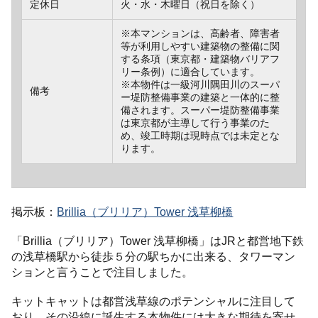
定休日
火・水・木曜日（祝日を除く）
※本マンションは、高齢者、障害者
等が利用しやすい建築物の整備に関
する条項（東京都・建築物バリアフ
リー条例）に適合しています。
※本物件は一級河川隅田川のスーパ
備考
ー堤防整備事業の建築と一体的に整
備されます。スーパー堤防整備事業
は東京都が主導して行う事業のた
め、竣工時期は現時点では未定とな
ります。
掲示板：
Brillia（ブリリア）Tower 浅草柳橋
「Brillia（ブリリア）Tower 浅草柳橋」はJRと都営地下鉄
の浅草橋駅から徒歩５分の駅ちかに出来る、タワーマン
ションと言うことで注目しました。
キットキャットは都営浅草線のポテンシャルに注目して
おり、その沿線に誕生する本物件には大きな期待を寄せ