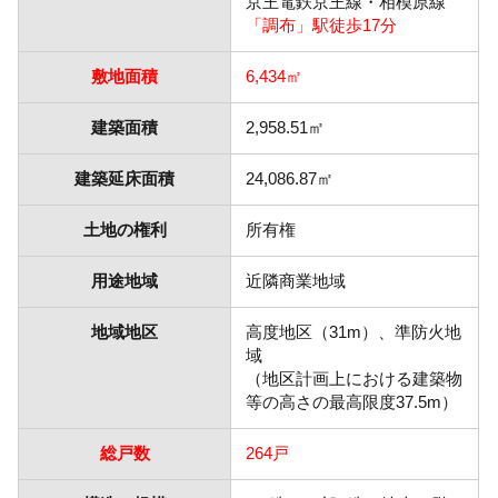
京王電鉄京王線・相模原線
「調布」駅徒歩17分
敷地面積
6,434㎡
建築面積
2,958.51㎡
建築延床面積
24,086.87㎡
土地の権利
所有権
用途地域
近隣商業地域
地域地区
高度地区（31m）、準防火地
域
（地区計画上における建築物
等の高さの最高限度37.5m）
総戸数
264戸