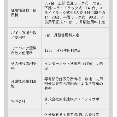
387台（上部:垂直ラック式：72台、
下部:スライドラック式：141台、ス
駐輪場台数／使
ライドラック式※3人乗り対応38台含
用料
む：78台、平置ラック式：90台、子
供用平置式：6台）、月額使用料未定
バイク置場台数
2台、月額使用料未定
／使用料
ミニバイク置場
12台、月額使用料未定
台数／使用料
その他設備/使用
インターネット利用料（月額）：未
料
定
専有部分は区分所有権、敷地・共用
分譲後の権利形
部分は専有面積割合による所有権の
態
共有
株式会社東京建物アメニティサポー
管理会社
ト
区分所有者全員で管理組合を設立