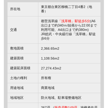
東京都台東区柳橋二丁目4番2（地
所在地
番）
都営浅草線
「浅草橋」駅徒歩5分
(A6
出口まで約340ｍ/始発から22:00まで
交通
利用可能、A4出口まで約380m)
JR総武・中央緩行線「浅草橋」駅徒
歩6分
敷地面積
2,366.65m2
建築面積
1,108.56m2
建築延床面積
27,274.43m2
土地の権利
所有権
用途地域
商業地域
地域地区
防火地域、駐車場整備地区
267戸 （
販売戸数149戸
、地権者住戸