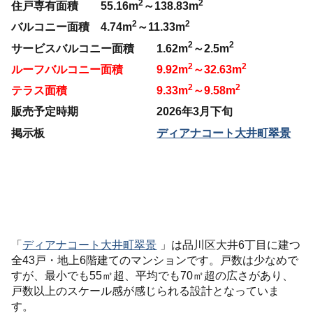
2
2
住戸専有面積 55.16m
～138.83m
2
2
バルコニー面積 4.74m
～11.33m
2
2
サービスバルコニー面積 1.62m
～2.5m
2
2
ルーフバルコニー面積 9.92m
～32.63m
2
2
テラス面積 9.33m
～9.58m
販売予定時期 2026年3月下旬
掲示板
ディアナコート大井町翠景
「
ディアナコート大井町翠景
」は品川区大井6丁目に建つ
全43戸・地上6階建てのマンションです。戸数は少なめで
すが、最小でも55㎡超、平均でも70㎡超の広さがあり、
戸数以上のスケール感が感じられる設計となっていま
す。