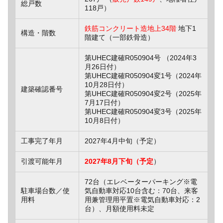
総戸数
118戸）
鉄筋コンクリート造地上34階
地下1
構造・階数
階建て（一部鉄骨造）
第UHEC建確R050904号 （2024年3
月26日付）
第UHEC建確R050904変1号（2024年
10月28日付）
建築確認番号
第UHEC建確R050904変2号（2025年
7月17日付）
第UHEC建確R050904変3号（2025年
10月8日付）
工事完了年月
2027年4月中旬（予定）
引渡可能年月
2027年8月下旬（予定
）
72台（エレベーターパーキング※電
駐車場台数／使
気自動車対応10台含む：70台、来客
用料
用兼管理用平置※電気自動車対応：2
台）、月額使用料未定