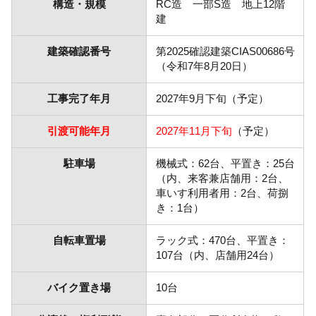
構造・規模
RC造 一部S造 地上12階
建
建築確認番号
第2025確認建築CIAS00686号
（令和7年8月20日）
工事完了年月
2027年9月下旬（予定）
引渡可能年月
2027年11月下旬
（予定）
駐車場
機械式：62台、平置き：25台
（内、来客兼店舗用：2台、
車いす利用者用：2台、荷捌
き：1台）
自転車置場
ラック式：470台、平置き：
107台（内、店舗用24台）
バイク置き場
10台