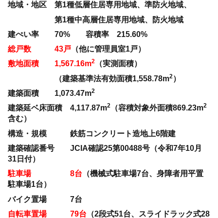
地域・地区 第1種低層住居専用地域、準防火地域、
第1種中高層住居専用地域、防火地域
建ぺい率 70% 容積率 215.60%
総戸数 43戸
（他に管理員室1戸）
2
敷地面積 1,567.16m
（実測面積）
2
（建築基準法有効面積1,558.78m
）
2
建築面積 1,073.47m
2
2
建築延ベ床面積 4,117.87m
（容積対象外面積869.23m
含む）
構造・規模 鉄筋コンクリート造地上6階建
建築確認番号 JCIA確認25第00488号（令和7年10月
31日付）
駐車場 8台
（機械式駐車場7台、身障者用平置
駐車場1台）
バイク置場 7台
自転車置場 79台
（2段式51台、スライドラック式28