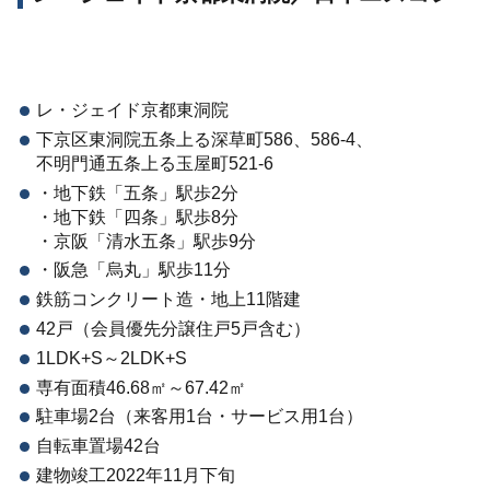
レ・ジェイド京都東洞院
下京区東洞院五条上る深草町586、586-4、
不明門通五条上る玉屋町521-6
・地下鉄「五条」駅歩2分
・地下鉄「四条」駅歩8分
・京阪「清水五条」駅歩9分
・阪急「烏丸」駅歩11分
鉄筋コンクリート造・地上11階建
42戸（会員優先分譲住戸5戸含む）
1LDK+S～2LDK+S
専有面積46.68㎡～67.42㎡
駐車場2台（来客用1台・サービス用1台）
自転車置場42台
建物竣工2022年11月下旬