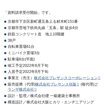
「資料請求受付開始」です。
京都市下京区新町通五条上る材木町151番
京都市営地下鉄烏丸線「五条」駅 徒歩4分
鉄筋コンクリート造 地上10階建
38戸
自転車置場61台
ミニバイク置場3台
駐車場8台(平面)
竣工予定2022年8月下旬
入居予定2022年9月下旬
事業主（売主）
株式会社プレサンスコーポレーション
販売提携（代理)
株式会社プレサンス住販
(複代理)
グ
ランザ株式会社
設計・監理／株式会社礎 一級建築士事務所
構造設計／株式会社大阪ヒカリ・エンヂニアリング