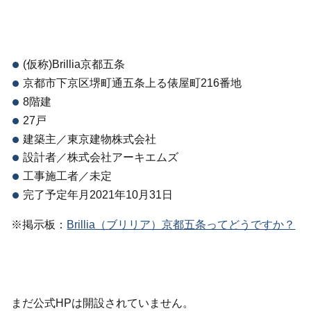
(仮称)Brillia京都五条
京都市下京区堺町通五条上る俵屋町216番地
8階建
27戸
建築主／東京建物株式会社
設計者／株式会社アーキエムズ
工事施工者／未定
完了予定年月2021年10月31日
※掲示板：
Brillia（ブリリア）京都五条ってどうですか？
まだ公式HPは開設されていません。