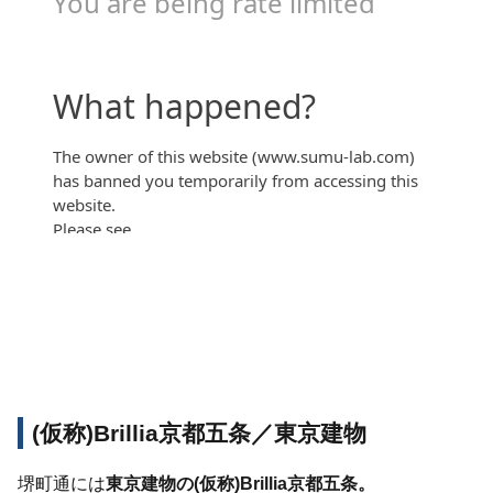
ランディム京都烏丸五条』モデルルーム見学
【kyoto1192】
(仮称)Brillia京都五条／東京建物
堺町通には
東京建物の(仮称)Brillia京都五条。