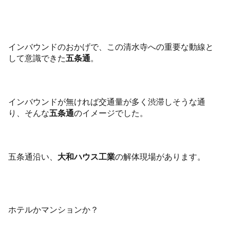
インバウンドのおかげで、この清水寺への重要な動線と
して意識できた
五条通
。
インバウンドが無ければ交通量が多く渋滞しそうな通
り、そんな
五条通
のイメージでした。
五条通沿い、
大和ハウス工業
の解体現場があります。
ホテルかマンションか？