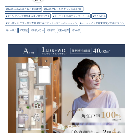
(仮称)Brillia京都五条／東京建物
(仮称)プレサンスグラン京都上柳町
グランディム京都烏丸五条／積水ハウス
ザ・テラス京都グランターミナル
つくるビル
プレサンス グラン烏丸五条 新町通／プレサンスコーポレーション
レ・ジェイド京都東洞院／日本エスコン
レーサム
下京区
京都タワー
京都市
東本願寺
田の字