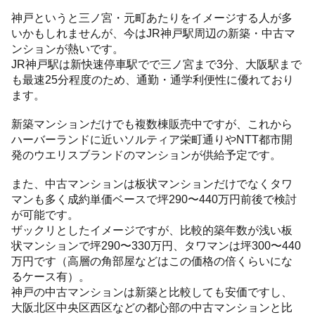
神戸というと三ノ宮・元町あたりをイメージする人が多
いかもしれませんが、今はJR神戸駅周辺の新築・中古マ
ンションが熱いです。
JR神戸駅は新快速停車駅でで三ノ宮まで3分、大阪駅まで
も最速25分程度のため、通勤・通学利便性に優れており
ます。
新築マンションだけでも複数棟販売中ですが、これから
ハーバーランドに近いソルティア栄町通りやNTT都市開
発のウエリスブランドのマンションが供給予定です。
また、中古マンションは板状マンションだけでなくタワ
マンも多く成約単価ベースで坪290〜440万円前後で検討
が可能です。
ザックリとしたイメージですが、比較的築年数が浅い板
状マンションで坪290〜330万円、タワマンは坪300〜440
万円です（高層の角部屋などはこの価格の倍くらいにな
るケース有）。
神戸の中古マンションは新築と比較しても安価ですし、
大阪北区中央区西区などの都心部の中古マンションと比