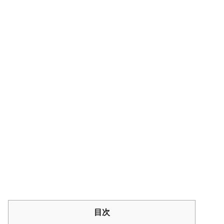
神戸のタワマン巡り&中古相場【すごろく】
目次