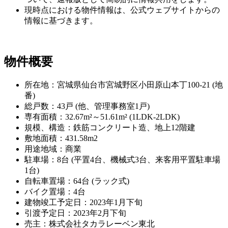
現時点における物件情報は、公式ウェブサイトからの
情報に基づきます。
物件概要
所在地：宮城県仙台市宮城野区小田原山本丁100-21 (地
番)
総戸数：43戸 (他、管理事務室1戸)
専有面積：32.67m²～51.61m² (1LDK-2LDK)
規模、構造：鉄筋コンクリート造、地上12階建
敷地面積：431.58m2
用途地域：商業
駐車場：8台 (平置4台、機械式3台、来客用平置駐車場
1台)
自転車置場：64台 (ラック式)
バイク置場：4台
建物竣工予定日：2023年1月下旬
引渡予定日：2023年2月下旬
売主：株式会社タカラレーベン東北