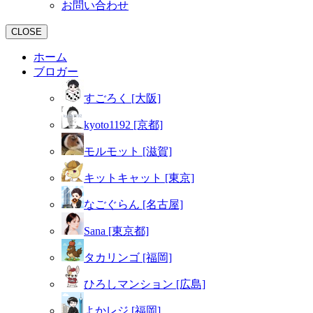
お問い合わせ
CLOSE
ホーム
ブロガー
すごろく [大阪]
kyoto1192 [京都]
モルモット [滋賀]
キットキャット [東京]
なごぐらん [名古屋]
Sana [東京都]
タカリンゴ [福岡]
ひろしマンション [広島]
よかレジ [福岡]