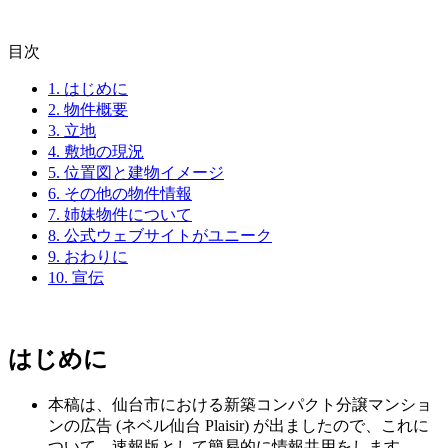
目次
1.
はじめに
2.
物件概要
3.
立地
4.
敷地の現況
5.
位置図と建物イメージ
6.
その他の物件情報
7.
姉妹物件について
8.
公式ウェブサイトがユニーク
9.
おわりに
10.
宣伝
はじめに
本稿は、仙台市における新築コンパクト分譲マンショ
ンの広告 (ネベル仙台 Plaisir) が出ましたので、これに
ついて、速報版として簡易的に情報共用をします。