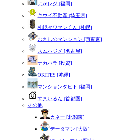
よかレジ [福岡]
キウイ不動産 [埼玉県]
札幌タワマンくん [札幌]
むさしのマンション [西東京]
スムハジメ [名古屋]
ナカハラ [投資]
OKITES [沖縄]
マンションタビト [福岡]
すまいるん [首都圏]
その他
カネー [北関東]
データマン [大阪]