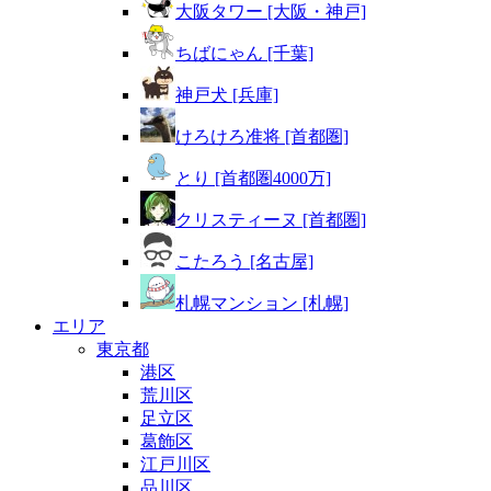
大阪タワー [大阪・神戸]
ちばにゃん [千葉]
神戸犬 [兵庫]
けろけろ准将 [首都圏]
とり [首都圏4000万]
クリスティーヌ [首都圏]
こたろう [名古屋]
札幌マンション [札幌]
エリア
東京都
港区
荒川区
足立区
葛飾区
江戸川区
品川区