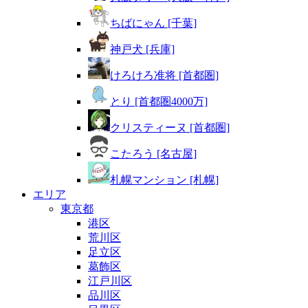
ちばにゃん [千葉]
神戸犬 [兵庫]
けろけろ准将 [首都圏]
とり [首都圏4000万]
クリスティーヌ [首都圏]
こたろう [名古屋]
札幌マンション [札幌]
エリア
東京都
港区
荒川区
足立区
葛飾区
江戸川区
品川区