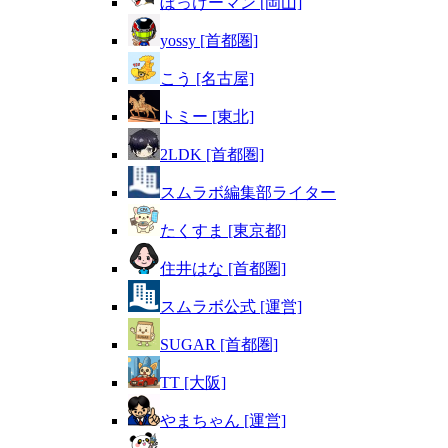
ぼっけーマン [岡山]
yossy [首都圏]
こう [名古屋]
トミー [東北]
2LDK [首都圏]
スムラボ編集部ライター
たくすま [東京都]
住井はな [首都圏]
スムラボ公式 [運営]
SUGAR [首都圏]
TT [大阪]
やまちゃん [運営]