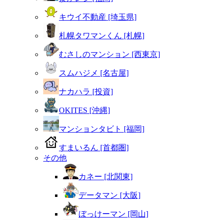
キウイ不動産 [埼玉県]
札幌タワマンくん [札幌]
むさしのマンション [西東京]
スムハジメ [名古屋]
ナカハラ [投資]
OKITES [沖縄]
マンションタビト [福岡]
すまいるん [首都圏]
その他
カネー [北関東]
データマン [大阪]
ぼっけーマン [岡山]