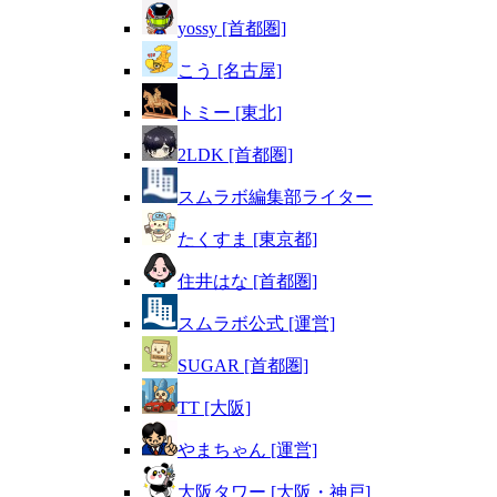
yossy [首都圏]
こう [名古屋]
トミー [東北]
2LDK [首都圏]
スムラボ編集部ライター
たくすま [東京都]
住井はな [首都圏]
スムラボ公式 [運営]
SUGAR [首都圏]
TT [大阪]
やまちゃん [運営]
大阪タワー [大阪・神戸]