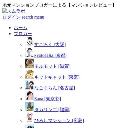
地元マンションブロガーによる【マンションレビュー】
ログイン
search
menu
ホーム
ブロガー
すごろく [大阪]
kyoto1192 [京都]
モルモット [滋賀]
キットキャット [東京]
なごぐらん [名古屋]
Sana [東京都]
タカリンゴ [福岡]
ひろしマンション [広島]