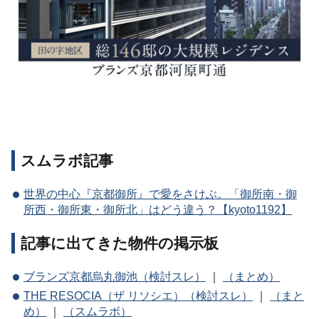
スムラボ記事
世界の中心『京都御所』で愛をさけぶ。「御所南・御
所西・御所東・御所北」はどう違う？【kyoto1192】
記事に出てきた物件の掲示板
ブランズ京都烏丸御池（検討スレ）
｜
（まとめ）
THE RESOCIA（ザ リソシエ）（検討スレ）
｜
（まと
め）
｜
（スムラボ）