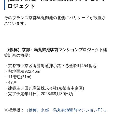
ロジェクト
そのブランズ京都烏丸御池の北側にバリケードが設置さ
れています。
〈
(仮称）京都・烏丸御池駅前マンションプロジェクト
建
築計画の概要〉
・京都市中京区両替町通押小路下る金吹町454番地
・敷地面積922.46㎡
・11階建(31m)
・47戸
・建築主／田丸産業株式会社(京都市中京区)
・完了予定年月日／2023年9月30日頃
※
掲示板：
（仮称）京都・烏丸御池駅前マンション
PJ
っ