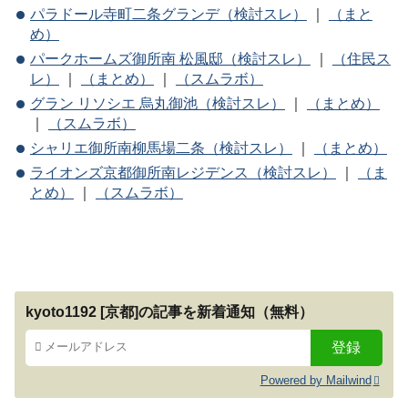
パラドール寺町二条グランデ（検討スレ）
｜
（まと
め）
パークホームズ御所南 松風邸（検討スレ）
｜
（住民ス
レ）
｜
（まとめ）
｜
（スムラボ）
グラン リソシエ 烏丸御池（検討スレ）
｜
（まとめ）
｜
（スムラボ）
シャリエ御所南柳馬場二条（検討スレ）
｜
（まとめ）
ライオンズ京都御所南レジデンス（検討スレ）
｜
（ま
とめ）
｜
（スムラボ）
kyoto1192 [京都]の記事を新着通知（無料）
Powered by Mailwind