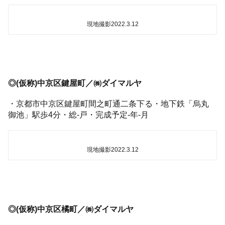
現地撮影2022.3.12
◎(仮称)中京区鍵屋町／㈱ダイマルヤ
・京都市中京区鍵屋町間之町通二条下る・地下鉄「烏丸
御池」駅歩4分・総-戸・完成予定-年-月
現地撮影2022.3.12
◎(仮称)中京区橘町／㈱ダイマルヤ