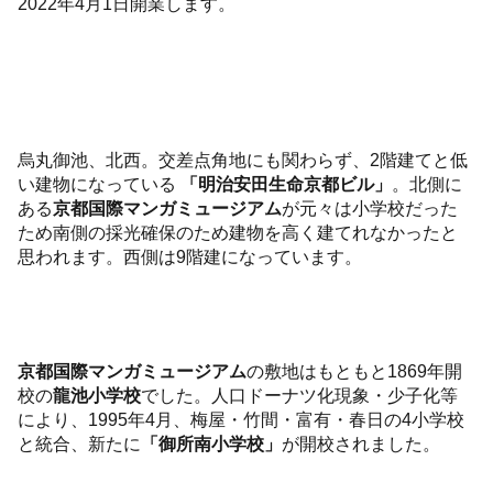
2022年4月1日開業します。
烏丸御池、北西。交差点角地にも関わらず、2階建てと低
い建物になっている
「明治安田生命京都ビル」
。北側に
ある
京都国際マンガミュージアム
が元々は小学校だった
ため南側の採光確保のため建物を高く建てれなかったと
思われます。西側は9階建になっています。
京都国際マンガミュージアム
の敷地はもともと1869年開
校の
龍池小学校
でした。人口ドーナツ化現象・少子化等
により、1995年4月、梅屋・竹間・富有・春日の4小学校
と統合、新たに
「御所南小学校」
が開校されました。