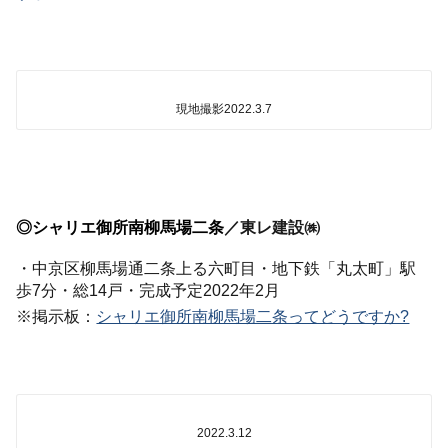
現地撮影2022.3.7
◎
シャリエ御所南柳馬場二条
／東レ建設㈱
・中京区柳馬場通二条上る六町目・地下鉄「丸太町」駅
歩7分・総14戸・完成予定2022年2月
※掲示板：
シャリエ御所南柳馬場二条ってどうですか?
2022.3.12