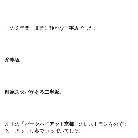
この２年間、非常に静かな
三寧坂
でした。
産寧坂
町家スタバ
がある
二寧坂
。
左手の
「パークハイアット京都」
のレストランをのぞく
と、ぎっしり客でいっぱいでした。