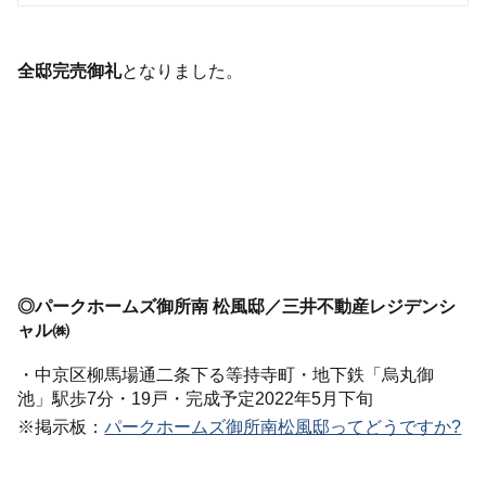
全邸完売御礼
となりました。
◎パークホームズ御所南 松風邸／三井不動産レジデンシ
ャル㈱
・中京区柳馬場通二条下る等持寺町・地下鉄「烏丸御
池」駅歩7分・19戸・完成予定2022年5月下旬
※掲示板：
パークホームズ御所南松風邸ってどうですか?