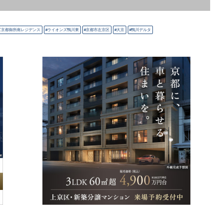
ズ京都御所南レジデンス
ライオンズ鴨川東
京都市左京区
大京
鴨川デルタ