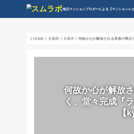
地元マンションブロガーによる【マンションレ
京都府
京都市
何故か心が解放される青春の鴨川デ
HOME
何故か心が解放
く、堂々完成『
【k