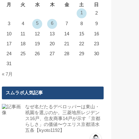
月
火
水
木
金
土
日
1
2
5
6
3
4
7
8
9
10
11
12
13
14
15
16
17
18
19
20
21
22
23
24
25
26
27
28
29
30
31
« 7月
スムラボ人気記事
なぜ名だたるデベロッパーは東山・
祇園を選ぶのか。三菱地所レジデン
ス16戸、住友商事14戸が示す「京都
らしさ」の価値〜ウエリス京都清水
五条【kyoto1192】