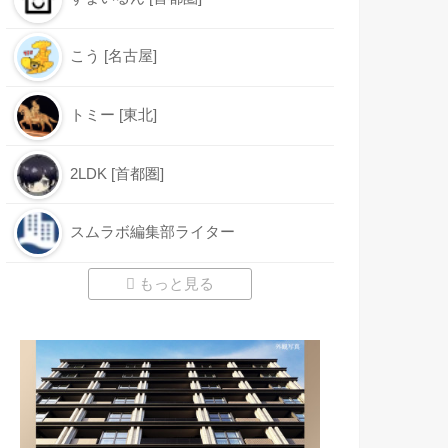
こう [名古屋]
トミー [東北]
2LDK [首都圏]
スムラボ編集部ライター
もっと見る