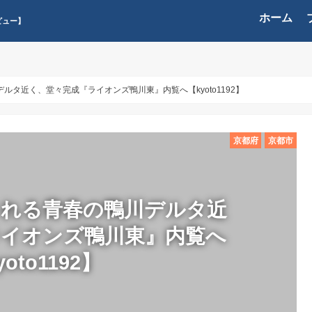
ホーム
ビュー】
ルタ近く、堂々完成『ライオンズ鴨川東』内覧へ【kyoto1192】
京都府
京都市
される青春の鴨川デルタ近
ライオンズ鴨川東』内覧へ
yoto1192】