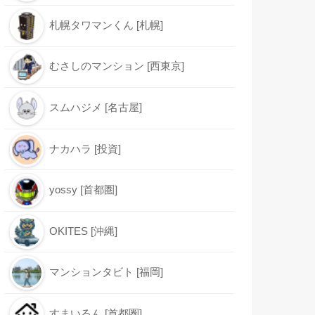
札幌タワマンくん [札幌]
むさしのマンション [西東京]
スムハジメ [名古屋]
ナカハラ [投資]
yossy [首都圏]
OKITES [沖縄]
マンションタビト [福岡]
すまいるん [首都圏]