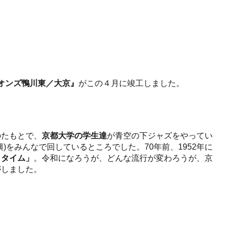
オンズ鴨川東／大京』
がこの４月に竣工しました。
のたもとで、
京都大学の学生達
が青空の下ジャズをやってい
)をみんなで回しているところでした。70年前、1952年に
・タイム」
。令和になろうが、どんな流行が変わろうが、京
がしました。