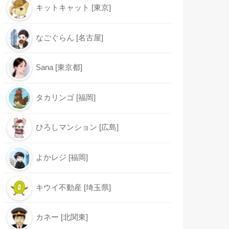
キットキャット [東京]
なごぐらん [名古屋]
Sana [東京都]
タカリンゴ [福岡]
ひろしマンション [広島]
よかレジ [福岡]
キウイ不動産 [埼玉県]
カネー [北関東]