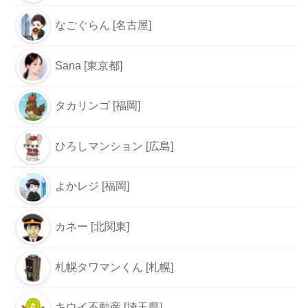
なごぐらん [名古屋]
Sana [東京都]
タカリンゴ [福岡]
ひろしマンション [広島]
よかレジ [福岡]
カネー [北関東]
札幌タワマンくん [札幌]
キウイ不動産 [埼玉県]