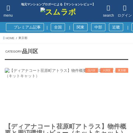
地元マンションブロガーによる【マンションレビュー】
menu
search
ログイン
プレミアム記事
全国
関東
中部
近畿
|
|
|
東京都
HOME
品川区
品川区
大田区
東京都
【ディアナコート荏原町アトラス】物件概
要と周辺環境レビュー（キットキャット）