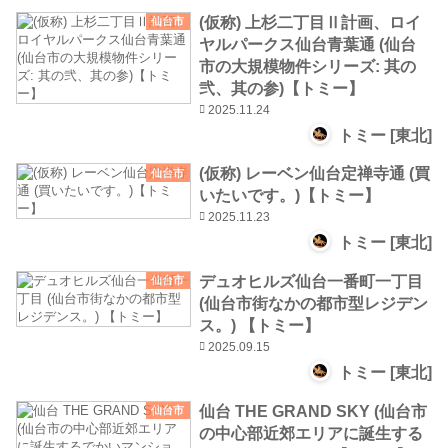
(仮称) 上杉二丁目Ⅱ計画、ロイ
仙台市
ヤルパークス仙台青葉通 (仙台
市の大規模物件シリーズ: 其の
弐、其の参)【トミー】
2025.11.24
トミー [東北]
(仮称) レーベン仙台定禅寺通 (買
仙台市
いたいです。)【トミー】
2025.11.23
トミー [東北]
デュオヒルズ仙台一番町一丁目
仙台市
(仙台市街なかの都市型レジデン
ス。) 【トミー】
2025.09.15
トミー [東北]
仙台 THE GRAND SKY (仙台市
仙台市
の中心部近郊エリアに誕生する