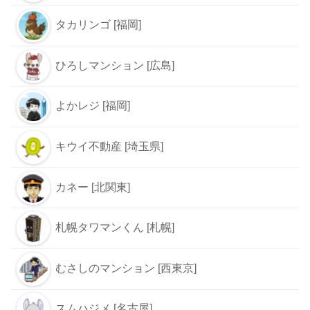
タカリンゴ [福岡]
ひろしマンション [広島]
よかレジ [福岡]
キウイ不動産 [埼玉県]
カネー [北関東]
札幌タワマンくん [札幌]
むさしのマンション [西東京]
スムハジメ [名古屋]