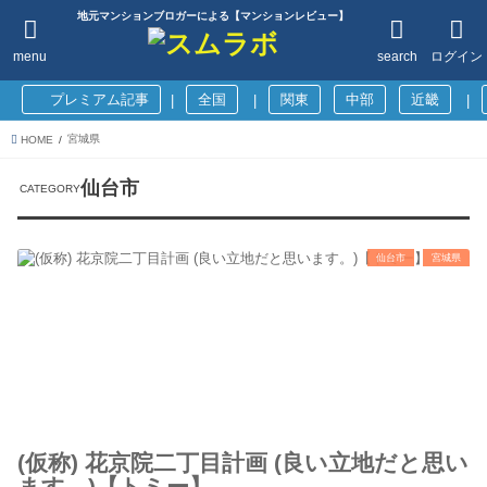
地元マンションブロガーによる【マンションレビュー】
menu
search
ログイン
プレミアム記事
全国
関東
中部
近畿
|
|
|
宮城県
HOME
仙台市
仙台市
宮城県
(仮称) 花京院二丁目計画 (良い立地だと思い
ます。)【トミー】