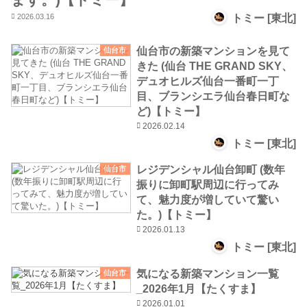
2026.03.16
トミー [東北]
仙台市の新築マンションを見て
仙台市
きた (仙台 THE GRAND SKY、
デュオヒルズ仙台一番町一丁
目、ブランシエラ仙台春日町な
ど)【トミー】
2026.02.14
トミー [東北]
レジデンシャル仙台卸町 (数年
仙台市
振りに卸町駅周辺に行ってみ
て、魅力度が増していて驚い
た。)【トミー】
2026.01.13
トミー [東北]
気になる新築マンション一覧
仙台市
_2026年1月【たくすま】
2026.01.01