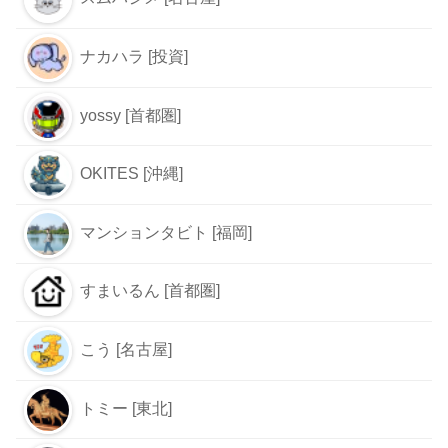
ナカハラ [投資]
yossy [首都圏]
OKITES [沖縄]
マンションタビト [福岡]
すまいるん [首都圏]
こう [名古屋]
トミー [東北]