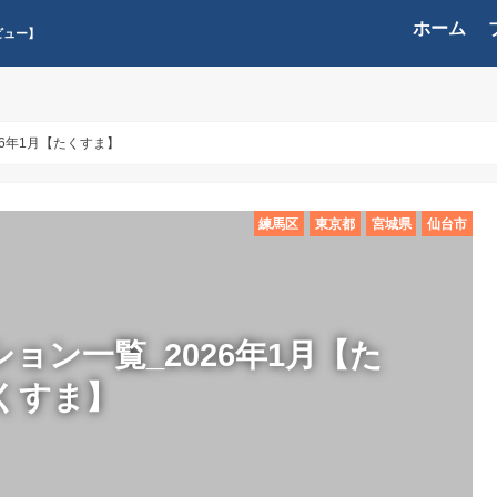
ホーム
ビュー】
6年1月【たくすま】
練馬区
東京都
宮城県
仙台市
ョン一覧_2026年1月【た
くすま】