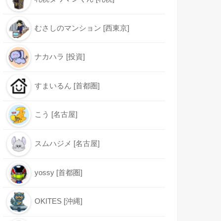
むさしのマンション [西東京]
ナカハラ [投資]
すまいるん [首都圏]
こう [名古屋]
スムハジメ [名古屋]
yossy [首都圏]
OKITES [沖縄]