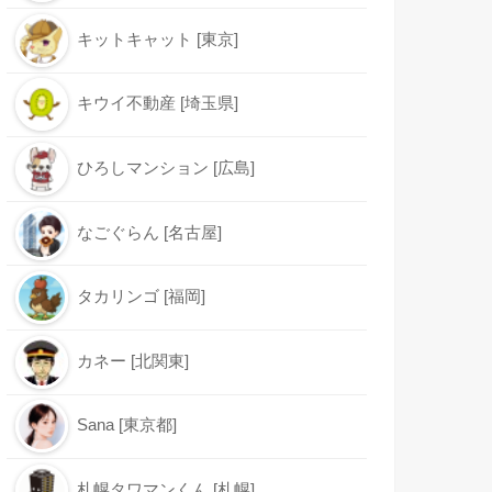
キットキャット [東京]
キウイ不動産 [埼玉県]
ひろしマンション [広島]
なごぐらん [名古屋]
タカリンゴ [福岡]
カネー [北関東]
Sana [東京都]
札幌タワマンくん [札幌]