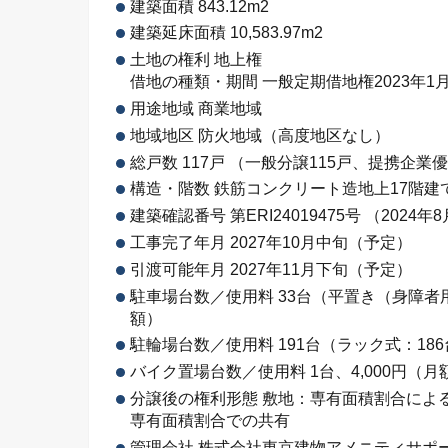
建築面積 843.12m2
建築延床面積 10,583.97m2
土地の権利 地上権
借地の種類・期間 一般定期借地権2023年1月6
用途地域 商業地域
地域地区 防火地域（高度地区なし）
総戸数 117戸 （一般分譲115戸、提携企業
構造・階数 鉄筋コンクリート造地上17階建
建築確認番号 第ERI24019475号 （2024年
工事完了年月 2027年10月中旬（予定）
引渡可能年月 2027年11月下旬（予定）
駐車場台数／使用料 33台（平置き（身障者用含
額）
駐輪場台数／使用料 191台（ラック式：186
バイク置場台数／使用料 1台、4,000円（月
分譲後の権利形態 敷地：専有面積割合によ
専有面積割合での共有
管理会社 株式会社東京建物アメニティサポ