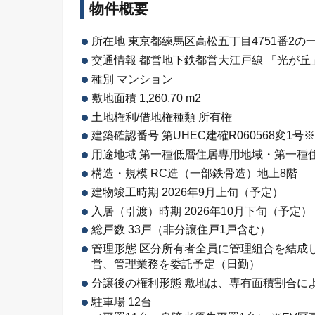
物件概要
所在地 東京都練馬区高松五丁目4751番2の
交通情報 都営地下鉄都営大江戸線 「光が丘」
種別 マンション
敷地面積 1,260.70 m2
土地権利/借地権種類 所有権
建築確認番号 第UHEC建確R060568変
用途地域 第一種低層住居専用地域・第一種
構造・規模 RC造（一部鉄骨造）地上8階
建物竣工時期 2026年9月上旬（予定）
入居（引渡）時期 2026年10月下旬（予定）
総戸数 33戸（非分譲住戸1戸含む）
管理形態 区分所有者全員に管理組合を結成
営、管理業務を委託予定（日勤）
分譲後の権利形態 敷地は、専有面積割合に
駐車場 12台