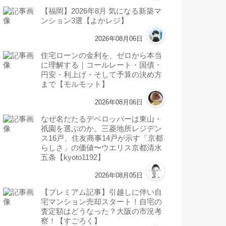
【福岡】2026年8月 気になる新築マ
ンション3選【よかレジ】
2026年08月06日
住宅ローンの金利を、ゼロから本当
に理解する｜コールレート・国債・
円安・利上げ・そして予算の決め方
まで【モルモット】
2026年08月06日
なぜ名だたるデベロッパーは東山・
祇園を選ぶのか。三菱地所レジデン
ス16戸、住友商事14戸が示す「京都
らしさ」の価値〜ウエリス京都清水
五条【kyoto1192】
2026年08月05日
【プレミアム記事】引越しに伴い自
宅マンション売却スタート！自宅の
査定額はどうなった？大阪の市況考
察！【すごろく】