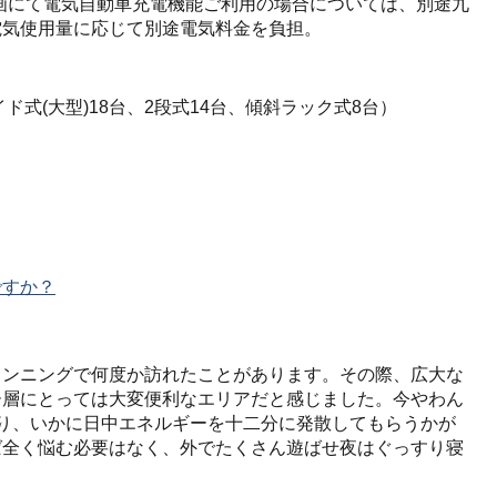
V区画にて電気自動車充電機能ご利用の場合については、別途九
電気使用量に応じて別途電気料金を負担。
ド式(大型)18台、2段式14台、傾斜ラック式8台）
ですか？
ランニングで何度か訪れたことがあります。その際、広大な
ー層にとっては大変便利なエリアだと感じました。今やわん
り、いかに日中エネルギーを十二分に発散してもらうかが
ば全く悩む必要はなく、外でたくさん遊ばせ夜はぐっすり寝