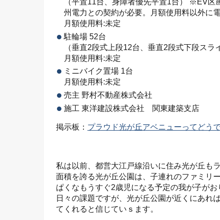
（平置11台、身障者優先平置1台） ※E
州電力との契約が必要。月額使用料以外に
月額使用料:未定
駐輪場 52台
（垂直2段式上段12台、垂直2段式下段スライ
月額使用料:未定
ミニバイク置場 1台
月額使用料:未定
売主 野村不動産株式会社
施工 東洋建設株式会社 関東建築支店
掲示板：
プラウド光が丘アベニューってどう
私は以前、都営大江戸線沿いに住み光が丘も
面積を誇る光が丘公園は、子連れのファミリ
ぱくなもうすぐ2歳児になる予定の我が子がお
日々の課題ですが、光が丘公園が近くにあれ
てくれると信じていｓます。