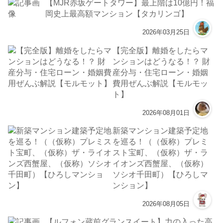
【MJR赤坂ゲートタワー】最上階は10億円！福
岡史上最高額マンション【タカリンゴ】
2026年03月25日
【完全版】離婚をしたらマ
ンションはどうなる！？ 財
産分与・住宅ローン・婚姻
費用ぜんぶ解説【モルモッ
ト】
2026年08月01日
新築マンション建築予定地
を巡る！（（仮称）プレミ
スト宝町、（仮称）ザ・ラ
イオンズ西蟹屋、（仮称）
ソシオ千田町）【ひろしマ
ンション】
2026年08月05日
【ルフォン蔵前グランスイート】力の入った高