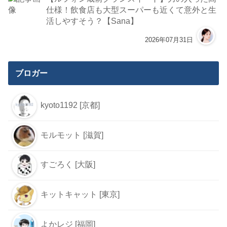
仕様！飲食店も大型スーパーも近くて意外と生
活しやすそう？【Sana】
2026年07月31日
ブロガー
kyoto1192 [京都]
モルモット [滋賀]
すごろく [大阪]
キットキャット [東京]
よかレジ [福岡]