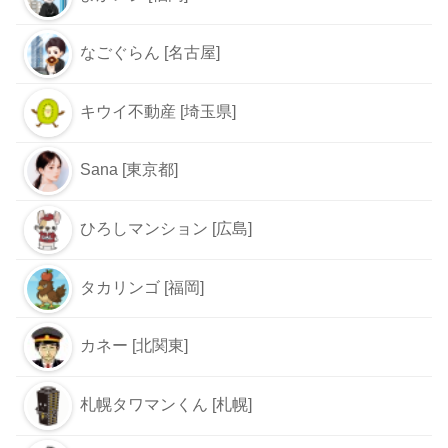
なごぐらん [名古屋]
キウイ不動産 [埼玉県]
Sana [東京都]
ひろしマンション [広島]
タカリンゴ [福岡]
カネー [北関東]
札幌タワマンくん [札幌]