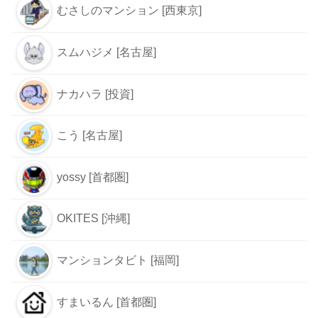
むさしのマンション [西東京]
スムハジメ [名古屋]
ナカハラ [投資]
こう [名古屋]
yossy [首都圏]
OKITES [沖縄]
マンションタビト [福岡]
すまいるん [首都圏]