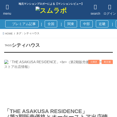
地元マンションブロガーによる【マンションレビュー】
menu
search
ログイン
プレミアム記事
全国
関東
中部
近畿
|
|
|
タグ : シティハウス
HOME
シティハウス
台東区
東京都
「THE ASAKUSA RESIDENCE」
（第2期販売価格とオーケーストア出店情