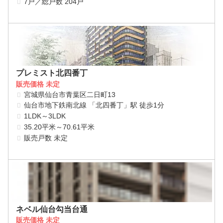
7戸／総戸数 204戸
プレミスト北四番丁
販売価格 未定
宮城県仙台市青葉区二日町13
仙台市地下鉄南北線 「北四番丁」駅 徒歩1分
1LDK～3LDK
35.20平米～70.61平米
販売戸数 未定
ネベル仙台勾当台通
販売価格 未定