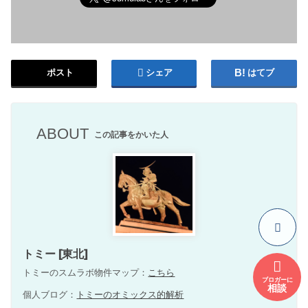
ポスト
シェア
はてブ
ABOUT
この記事をかいた人
トミー [東北]
トミーのスムラボ物件マップ：
こちら
ブロガーに
相談
個人ブログ：
トミーのオミックス的解析