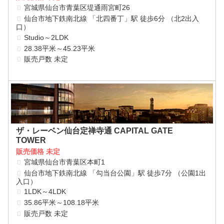
宮城県仙台市青葉区堤通雨宮町26
仙台市地下鉄南北線 「北四番丁」駅 徒歩6分 （北2出入
口）
Studio～2LDK
28.38平米～45.23平米
販売戸数 未定
ザ・レーベン仙台定禅寺通 CAPITAL GATE
TOWER
販売価格 未定
宮城県仙台市青葉区本町1
仙台市地下鉄南北線 「勾当台公園」駅 徒歩7分 （公園1出
入口）
1LDK～4LDK
35.86平米～108.18平米
販売戸数 未定