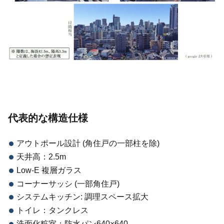
代表的な構造仕様
アウトポール設計 (角住戸の一部柱を除)
天井高：2.5m
Low-E 複層ガラス
コーナーサッシ (一部角住戸)
システムキッチン: 調理スペース拡大
トイレ：タンクレス
洗面化粧室：防水パン640×640