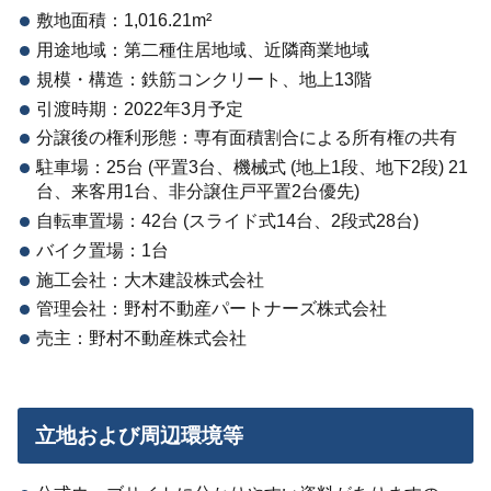
敷地面積：1,016.21m²
用途地域：第二種住居地域、近隣商業地域
規模・構造：鉄筋コンクリート、地上13階
引渡時期：2022年3月予定
分譲後の権利形態：専有面積割合による所有権の共有
駐車場：25台 (平置3台、機械式 (地上1段、地下2段) 21
台、来客用1台、非分譲住戸平置2台優先)
自転車置場：42台 (スライド式14台、2段式28台)
バイク置場：1台
施工会社：大木建設株式会社
管理会社：野村不動産パートナーズ株式会社
売主：野村不動産株式会社
立地および周辺環境等