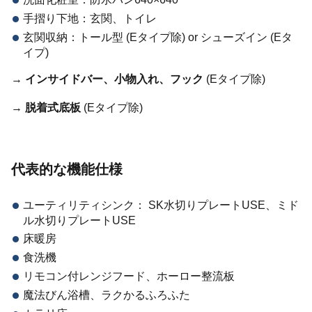
手摺り下地：玄関、トイレ
玄関収納：トール型 (Eタイプ除) or シューズイン (Eタ
イプ)
→
インサイドバー、小物入れ、フック
(Eタイプ除)
→
脱着式底板
(Eタイプ除)
代表的な機能仕様
ユーティリティシンク： SK水切りプレートUSE、ミド
ル水切りプレートUSE
床暖房
食洗機
リモコン付レンジフード、ホーロー整流板
魔法びん浴槽、ラクかるふろふた