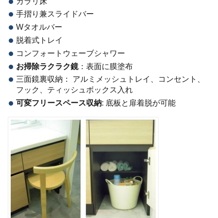
カラリ床
手摺り兼スライドバー
Wタオルバー
脱着式トレイ
コンフォートウェーブシャワー
お掃除ラクラク鏡
：表面に膜塗布
三面鏡裏収納： アルミメッシュトレイ、コンセント、
フック、ティッシュボックス入れ
可変フリースペース収納
: 底板と扉着脱が可能