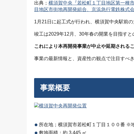
出典；
横須賀中央『若松町１丁目地区第一種
目地区市街地再開発組合、京浜急行電鉄株式会社
1月21日に起工式が行われ、横須賀中央駅前
竣工は2029年12月、30年春の開業を目指す
これにより本再開発事業が中止や延期される
事業の最新情報と、資産性の観点で注目すべ
事業概要
所在地；横須賀市若松町１丁目１００番 ※
敷地面積；約 3,445 ㎡