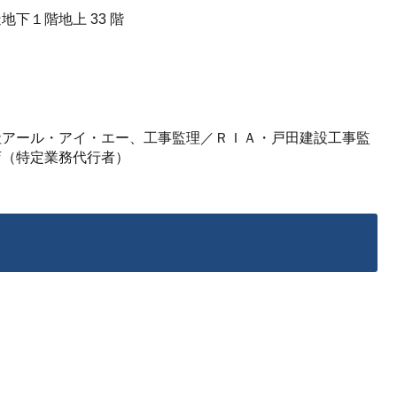
下１階地上 33 階
社アール・アイ・エー、
工事監理／ＲＩＡ・戸田建設工事監
店（特定業務代行者）