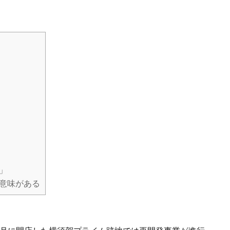
」
意味がある