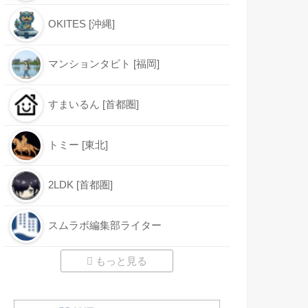
OKITES [沖縄]
マンションタビト [福岡]
すまいるん [首都圏]
トミー [東北]
2LDK [首都圏]
スムラボ編集部ライター
もっと見る