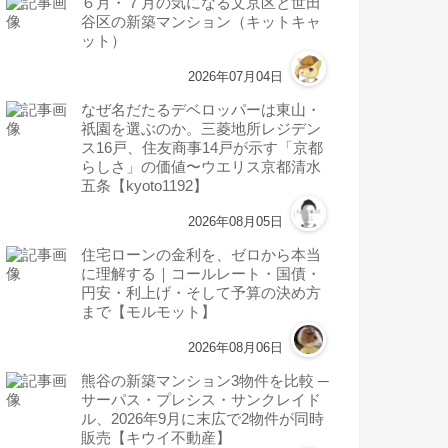
６月・７月の気になる文京区と世田
谷区の新築マンション（キットキャ
ット）
2026年07月04日
なぜ名だたるデベロッパーは東山・
祇園を選ぶのか。三菱地所レジデン
ス16戸、住友商事14戸が示す「京都
らしさ」の価値〜ウエリス京都清水
五条【kyoto1192】
2026年08月05日
住宅ローンの金利を、ゼロから本当
に理解する｜コールレート・国債・
円安・利上げ・そして予算の決め方
まで【モルモット】
2026年08月06日
熊谷の新築マンション3物件を比較 ─
サーパス・プレシス・サンクレイド
ル、2026年9月に末広で2物件が同時
販売【キウイ不動産】