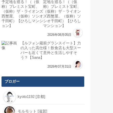
定地を巡る！（（仮
称）プレミスト宝町、
（仮称）ザ・ライオン
ズ西蟹屋、（仮称）ソ
シオ千田町）【ひろし
マンション】
2026年08月05日
【ルフォン蔵前グランスイート】力
の入った高仕様！飲食店も大型スー
パーも近くて意外と生活しやすそ
う？【Sana】
2026年07月31日
ブロガー
kyoto1192 [京都]
モルモット [滋賀]