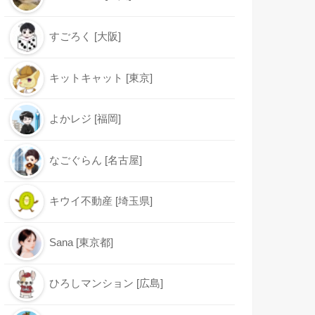
すごろく [大阪]
キットキャット [東京]
よかレジ [福岡]
なごぐらん [名古屋]
キウイ不動産 [埼玉県]
Sana [東京都]
ひろしマンション [広島]