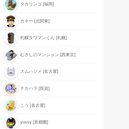
タカリンゴ [福岡]
カネー [北関東]
札幌タワマンくん [札幌]
むさしのマンション [西東京]
スムハジメ [名古屋]
ナカハラ [投資]
こう [名古屋]
yossy [首都圏]