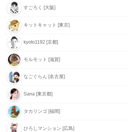
すごろく [大阪]
キットキャット [東京]
kyoto1192 [京都]
モルモット [滋賀]
なごぐらん [名古屋]
Sana [東京都]
タカリンゴ [福岡]
ひろしマンション [広島]