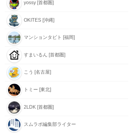
yossy [首都圏]
OKITES [沖縄]
マンションタビト [福岡]
すまいるん [首都圏]
こう [名古屋]
トミー [東北]
2LDK [首都圏]
スムラボ編集部ライター