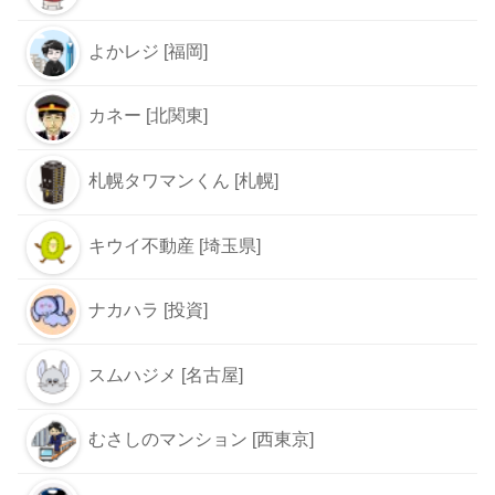
よかレジ [福岡]
カネー [北関東]
札幌タワマンくん [札幌]
キウイ不動産 [埼玉県]
ナカハラ [投資]
スムハジメ [名古屋]
むさしのマンション [西東京]