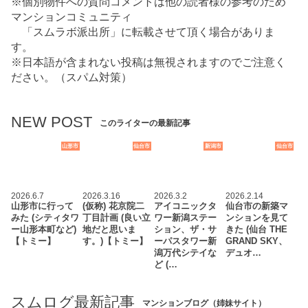
※個別物件への質問コメントは他の読者様の参考のため
マンションコミュニティ
「スムラボ派出所」に転載させて頂く場合がありま
す。
※日本語が含まれない投稿は無視されますのでご注意く
ださい。（スパム対策）
NEW POST
このライターの最新記事
山形市
仙台市
新潟市
仙台市
2026.6.7
2026.3.16
2026.3.2
2026.2.14
山形市に行って
(仮称) 花京院二
アイコニックタ
仙台市の新築マ
みた (シティタワ
丁目計画 (良い立
ワー新潟ステー
ンションを見て
ー山形本町など)
地だと思いま
ション、ザ・サ
きた (仙台 THE
【トミー】
す。)【トミー】
ーパスタワー新
GRAND SKY、
潟万代シテイな
デュオ…
ど (…
スムログ最新記事
マンションブログ（姉妹サイト）