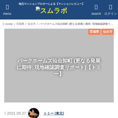
地元マンションブロガーによる【マンションレビュー】
menu
search
ログイン
宮城県
仙台市
パークホームズ仙台卸町 (更なる発展に期待: 現地確認調査リポート)【トミー】
HOME
宮城県
仙台市
パークホームズ仙台卸町 (更なる発展
に期待: 現地確認調査リポート)【トミ
ー】
2021.09.27
トミー [東北]