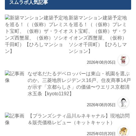
スムラボ人気記事
新築マンション建築予定地
を巡る！（（仮称）プレミ
スト宝町、（仮称）ザ・ラ
イオンズ西蟹屋、（仮称）
ソシオ千田町）【ひろしマ
ンション】
2026年08月05日
なぜ名だたるデベロッパーは東山・祇園を選ぶ
のか。三菱地所レジデンス16戸、住友商事14戸
が示す「京都らしさ」の価値〜ウエリス京都清
水五条【kyoto1192】
2026年08月05日
【ブランズシティ品川ルネキャナル】現地訪問
＆販売価格レビュー（キットキャット）
2025年03月20日