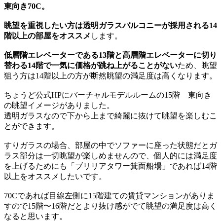
東向き70C。
眺望を重視したい方は透明ガラスバルコニーが採用される14
階以上の部屋をオススメ
します。
低層階エレベーターである13階と高層階エレベーターに切り
替わる14階で一気に価格が跳ね上がることがない
ため、眺望
狙う方は14階以上の方が断然眺望の満足度は高くなります。
ちょうど公式HPにバーチャルモデルルームの15階 東向き
の眺望イメージがありました。
透明ガラスなので下から上まで綺麗に抜けて眺望を楽しむこ
とができます。
すりガラスの場合、部屋の中でソファーに座った状態だとガ
ラス部分は一切眺望が楽しめませんので、個人的には満足度
を上げるためにも「ブリリアタワー箕面船場」であれば14階
以上をオススメしたいです。
70Cであれば目線左側に15階建ての賃貸マンションがありま
すので15階〜16階だとより抜け感がでて眺望の満足度は高く
なると思います。