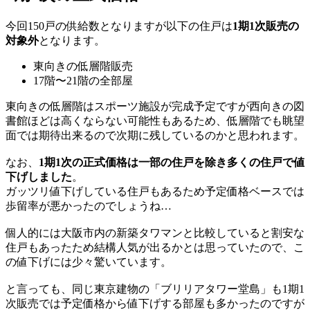
今回150戸の供給数となりますが以下の住戸は
1期1次販売の
対象外
となります。
東向きの低層階販売
17階〜21階の全部屋
東向きの低層階はスポーツ施設が完成予定ですが西向きの図
書館ほどは高くならない可能性もあるため、低層階でも眺望
面では期待出来るので次期に残しているのかと思われます。
なお、
1期1次の正式価格は一部の住戸を除き多くの住戸で値
下げしました
。
ガッツリ値下げしている住戸もあるため予定価格ベースでは
歩留率が悪かったのでしょうね…
個人的には大阪市内の新築タワマンと比較していると割安な
住戸もあったため結構人気が出るかとは思っていたので、こ
の値下げには少々驚いています。
と言っても、同じ東京建物の「ブリリアタワー堂島」も1期1
次販売では予定価格から値下げする部屋も多かったのですが