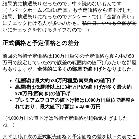
結果的に抽選祭りだったので、中々読めないもんです…
（「パークホームズLaLa門真」も予定価格から値下げした
結果、抽選祭りになったのでアンケートでは「金額が高い」
にチェック付ける人が多いのかも。
私自身、いつも金額が高
いにチェックを付けるタイプなので…
）
正式価格と予定価格との差分
前回の当初予定価格は100万円単位の予定価格を真ん中の50
万円で設定していたので誤差の範囲内の値下げみたいな部屋
もありますが、
全体的に多くの部屋で値下げとなりました
。
低層階は最大約530万円程度(南東角)の値下げ
高層階は低層階以上に3桁万円の値下げが多く最大約
570万円(西向き)の値下げ
プレミアムフロアの値下げ幅は1,000万円単位で調整さ
れており、最大値下げ額は▲4,000万円
（4,000万円の値下げは当初予定価格が超強気すぎました
ね…）
まずは1期1次の正式販売価格と予定価格の差を以下の表でご