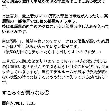
なら抽選を避けて申込が出来る部屋もそこそこある状況
で
す。
とは言え、
最上階の32,500万円の部屋は申込が入ったり、高
層階の一部住戸では3倍の部屋もチラホラ
。
後は低層階の西向きのグロスが安い部屋も申し込みが入って
いる
状況です。
南は間取り、眺望も良いのですが、
グロス価格が高いため思
ったほど申し込みが入っていない状況
です。
（後500万円でも安かったら手は出しやすいのですが…）
11月7日の1期1次締め切りまでにはもっと申込の数は増える
のは間違いありませんので引き続き1期1次の販売状況はウォ
ッチしていきますが、当初モデルルームが満席で予約が取れ
ない状況の時と比較するとやや勢いは失っている感はありま
す。
すごろくが買うなら①
西向き70B1、75B。