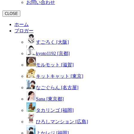
お問い合わせ
CLOSE
ホーム
ブロガー
すごろく [大阪]
kyoto1192 [京都]
モルモット [滋賀]
キットキャット [東京]
なごぐらん [名古屋]
Sana [東京都]
タカリンゴ [福岡]
ひろしマンション [広島]
よかレジ [福岡]