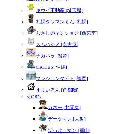
キウイ不動産 [埼玉県]
札幌タワマンくん [札幌]
むさしのマンション [西東京]
スムハジメ [名古屋]
ナカハラ [投資]
OKITES [沖縄]
マンションタビト [福岡]
すまいるん [首都圏]
その他
カネー [北関東]
データマン [大阪]
ぼっけーマン [岡山]