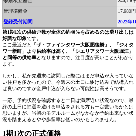
修繕積立基金
246,7
管理準備金
17,98
登録受付期間
2022年
第1期1次の供給戸数が全体の約40%を占めるのは滑り出しは
好調な印象
です。
ここ最近だと
「ザ・ファインタワー大阪肥後橋」、「ジオタ
ワー新町」より供給率は高く、「シエリアタワー大阪堀江」
と同等の供給率
となりますので、注目度が高いことがわかり
ます。
しかし、私が先週末に訪問した際にはまだ申込が入っていな
い住戸も多かったので、今週末の土日に駆け込みで結構入れ
ば良いのですが全戸申込が入らない可能性は高そうです。
一応、予約状況を確認すると土日は満席近い状況なので、最
終の土日に抽選を避ける申込をされる方も一定数いるかとは
思いますが、当初のモデルルームがなかなか予約出来ない状
況を踏まえるとやや歩留率は低いのかもしれません。
1期1次の正式価格