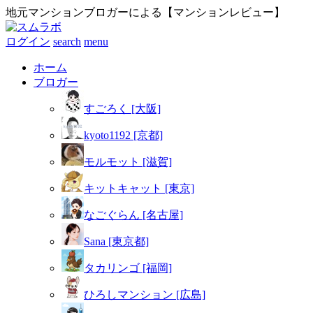
地元マンションブロガーによる【マンションレビュー】
ログイン
search
menu
ホーム
ブロガー
すごろく [大阪]
kyoto1192 [京都]
モルモット [滋賀]
キットキャット [東京]
なごぐらん [名古屋]
Sana [東京都]
タカリンゴ [福岡]
ひろしマンション [広島]