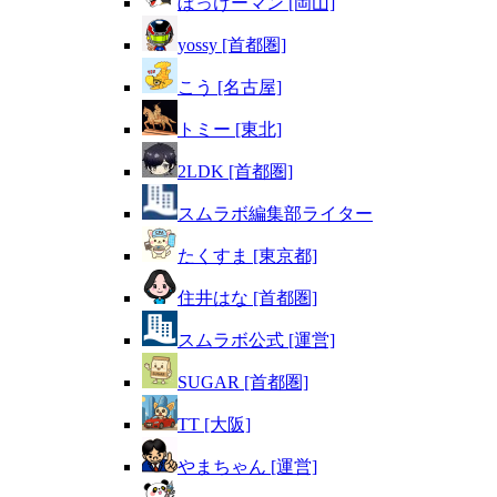
ぼっけーマン [岡山]
yossy [首都圏]
こう [名古屋]
トミー [東北]
2LDK [首都圏]
スムラボ編集部ライター
たくすま [東京都]
住井はな [首都圏]
スムラボ公式 [運営]
SUGAR [首都圏]
TT [大阪]
やまちゃん [運営]