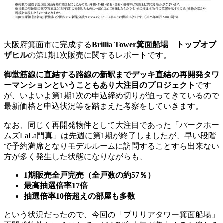
大阪府箕面市に完成する
Brillia Tower
箕面船場 トップオブ
ザヒル
の第1期1次販売に関するレポートです。
御堂筋線に直結する路線の新駅までデッキ直結の再開発タワ
ーマンションということもあり大注目のプロジェクト
です
が、いよいよ第1期1次の申込締め切りが迫ってきているので
最新価格と申込状況等を踏まえた考察をしていきます。
なお、同じく再開発物件として大注目であった「パークホー
ムズLaLa門真」は先週に第1期が終了しましたが、早い段階
で予約満席となりモデルルームに訪問することすら出来ない
方が多く発生した状態になりながらも、
1期販売全戸完売（全戸数の約57％）
最高抽選倍率17倍
抽選倍率10倍超えの部屋も多数
という状況だったので、今回の「ブリリアタワー箕面船場」