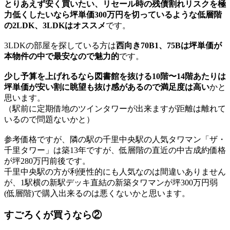
とりあえず安く買いたい、リセール時の残債割れリスクを極
力低くしたいなら坪単価300万円を切っているような低層階
の2LDK、3LDKはオススメ
です。
3LDKの部屋を探している方は
西向き70B1、75Bは坪単価が
本物件の中で最安なので魅力的
です。
少し予算を上げれるなら図書館を抜ける10階〜14階あたりは
坪単価が安い割に眺望も抜け感があるので満足度は高い
かと
思います。
（駅前に定期借地のツインタワーが出来ますが距離は離れて
いるので問題ないかと）
参考価格ですが、隣の駅の千里中央駅の人気タワマン「ザ・
千里タワー」は築13年ですが、低層階の直近の中古成約価格
が坪280万円前後です。
千里中央駅の方が利便性的にも人気なのは間違いありません
が、1駅横の新駅デッキ直結の新築タワマンが坪300万円弱
(低層階)で購入出来るのは悪くないかと思います。
すごろくが買うなら②