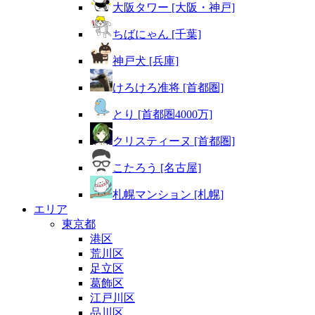
大阪タワー [大阪・神戸]
ちばにゃん [千葉]
神戸犬 [兵庫]
けろけろ准将 [首都圏]
とり [首都圏4000万]
クリスティーヌ [首都圏]
こたろう [名古屋]
札幌マンション [札幌]
エリア
東京都
港区
荒川区
足立区
葛飾区
江戸川区
品川区