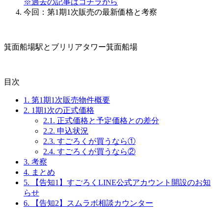
※過去の記事はコチラから
今回：第1期1次販売の最新価格と考察
箕面船場駅とブリリアタワー箕面船場
目次
1.
第1期1次販売物件概要
2.
1期1次の正式価格
2.1.
正式価格と予定価格との差分
2.2.
申込状況
2.3.
すごろくが買うなら①
2.4.
すごろくが買うなら②
3.
考察
4.
まとめ
5.
【告知1】すごろくLINE公式アカウント開設のお知
らせ
6.
【告知2】スムラボ相談カウンター