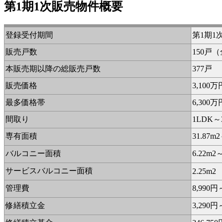
第1期1次販売物件概要
登録受付期間
第1期1
販売戸数
150戸
本販売期以降の総販売戸数
377戸
販売価格
3,100万
最多価格帯
6,300
間取り
1LDK～
専有面積
31.87
バルコニー面積
6.22m2～
サービスバルコニー面積
2.25m2
管理費
8,99
修繕積立金
3,290