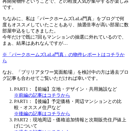
再開発物件ということで、どの程度人気が集中するか楽しみ
です。
ちなみに、私は「パークホームズLaLa門真」をブログで何
度もオススメしていたこともあり、抽選倍率が高い部屋に数
部屋申込をしてきました。
今年だけで既に7回もマンションの抽選に外れているので、
まぁ、結果はあれなんですが…
※「パークホームズLaLa門真」の物件レポートはコチラか
ら
なお、「ブリリアタワー箕面船場」を検討中の方は過去ブロ
グ記事も合わせてご覧いただければ幸いです。
PART1：【前編】立地・デザイン・共用施設など
※前編の記事はコチラから
PART1：【後編】予定価格・周辺マンションとの比
較・オススメ住戸など
※後編の記事はコチラから
PART2：現地周辺・価格追加情報と次期販売住戸値上
げについて