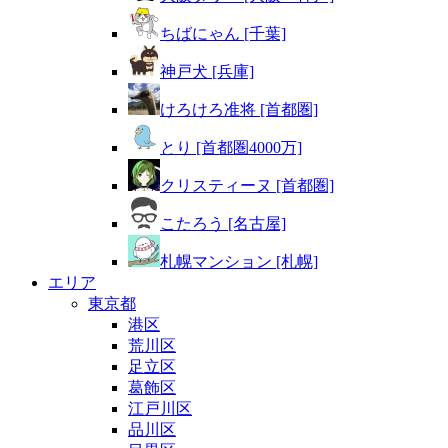
ちばにゃん [千葉]
神戸犬 [兵庫]
けろけろ准将 [首都圏]
とり [首都圏4000万]
クリスティーヌ [首都圏]
こたろう [名古屋]
札幌マンション [札幌]
エリア
東京都
港区
荒川区
足立区
葛飾区
江戸川区
品川区