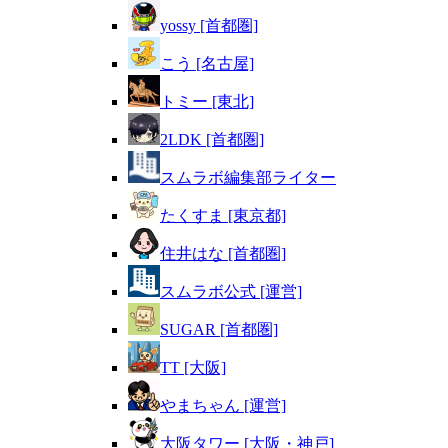
yossy [首都圏]
こう [名古屋]
トミー [東北]
2LDK [首都圏]
スムラボ編集部ライター
たくすま [東京都]
住井はな [首都圏]
スムラボ公式 [運営]
SUGAR [首都圏]
TT [大阪]
やまちゃん [運営]
大阪タワー [大阪・神戸]