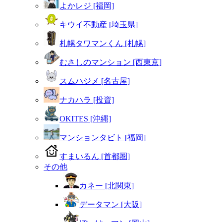
よかレジ [福岡]
キウイ不動産 [埼玉県]
札幌タワマンくん [札幌]
むさしのマンション [西東京]
スムハジメ [名古屋]
ナカハラ [投資]
OKITES [沖縄]
マンションタビト [福岡]
すまいるん [首都圏]
その他
カネー [北関東]
データマン [大阪]