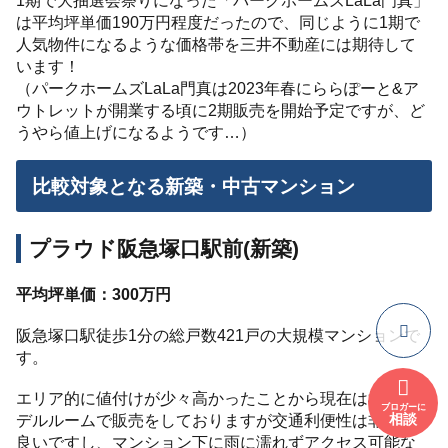
1期で大抽選会祭りになった「パークホームズLaLa門真」
は平均坪単価190万円程度だったので、同じように1期で
人気物件になるような価格帯を三井不動産には期待して
います！
（パークホームズLaLa門真は2023年春にららぽーと&ア
ウトレットが開業する頃に2期販売を開始予定ですが、ど
うやら値上げになるようです…）
比較対象となる新築・中古マンション
プラウド阪急塚口駅前(新築)
平均坪単価：300万円
阪急塚口駅徒歩1分の総戸数421戸の大規模マンションで
す。
エリア的に値付けが少々高かったことから現在は棟内モ
ブロガーに
相談
デルルームで販売をしておりますが交通利便性は非常に
良いですし、マンション下に雨に濡れずアクセス可能な