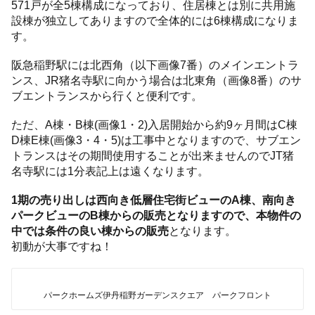
571戸が全5棟構成になっており、住居棟とは別に共用施
設棟が独立してありますので全体的には6棟構成になりま
す。
阪急稲野駅には北西角（以下画像7番）のメインエントラ
ンス、JR猪名寺駅に向かう場合は北東角（画像8番）のサ
ブエントランスから行くと便利です。
ただ、A棟・B棟(画像1・2)入居開始から約9ヶ月間はC棟
D棟E棟(画像3・4・5)は工事中となりますので、サブエン
トランスはその期間使用することが出来ませんのでJT猪
名寺駅には1分表記上は遠くなります。
1期の売り出しは西向き低層住宅街ビューのA
棟、南向き
パークビューのB棟からの販売となりますので、本物件の
中では条件の良い棟からの販売
となります。
初動が大事ですね！
パークホームズ伊丹稲野ガーデンスクエア パークフロント