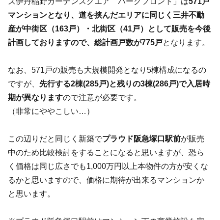
ズ伊丹稲野ガーデンスクエア パークフロント」は
571戸
マンションとなり、道を挟んだエリアに同じく三井不動
産が中街区（163戸）・北街区（41戸）として販売を今後
計画しておりますので、総計画戸数が775戸
となります。
なお、571戸の販売も大規模開発となり5棟構成になるの
ですが、
先行する2棟(285戸)と残りの3棟(286戸)で入居時
期が異なります
ので注意が必要です。
（非常にややこしい…）
この辺りだと同じく新築で
プラウド阪急塚口駅前
が販売
中のため比較検討をすることになると思いますが、恐ら
く価格は同じ広さでも1,000万円以上本物件の方が安くな
るかと思いますので、価格に期待が出来るマンションか
と思います。