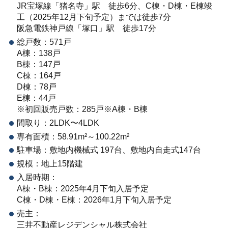
JR宝塚線「猪名寺」駅 徒歩6分、C棟・D棟・E棟竣
工（2025年12月下旬予定）までは徒歩7分
阪急電鉄神戸線「塚口」駅 徒歩17分
総戸数：571戸
A棟：138戸
B棟：147戸
C棟：164戸
D棟：78戸
E棟：44戸
※初回販売戸数：285戸※A棟・B棟
間取り：2LDK〜4LDK
専有面積：58.91m²～100.22m²
駐車場：敷地内機械式 197台、敷地内自走式147台
規模：地上15階建
入居時期：
A棟・B棟：2025年4月下旬入居予定
C棟・D棟・E棟：2026年1月下旬入居予定
売主：
三井不動産レジデンシャル株式会社