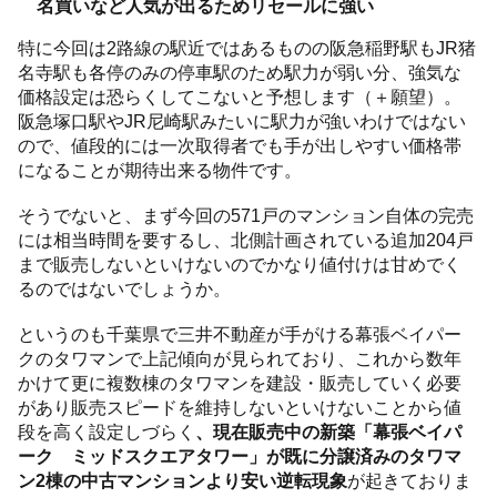
名買いなど人気が出るためリセールに強い
特に今回は2路線の駅近ではあるものの阪急稲野駅もJR猪
名寺駅も各停のみの停車駅のため駅力が弱い分、強気な
価格設定は恐らくしてこないと予想します（＋願望）。
阪急塚口駅やJR尼崎駅みたいに駅力が強いわけではない
ので、値段的には一次取得者でも手が出しやすい価格帯
になることが期待出来る物件です。
そうでないと、まず今回の571戸のマンション自体の完売
には相当時間を要するし、北側計画されている追加204戸
まで販売しないといけないのでかなり値付けは甘めでく
るのではないでしょうか。
というのも千葉県で三井不動産が手がける幕張ベイパー
クのタワマンで上記傾向が見られており、これから数年
かけて更に複数棟のタワマンを建設・販売していく必要
があり販売スピードを維持しないといけないことから値
段を高く設定しづらく
、現在販売中の新築「幕張ベイパ
ーク ミッドスクエアタワー」が既に分譲済みのタワマ
ン2棟の中古マンションより安い逆転現象
が起きておりま