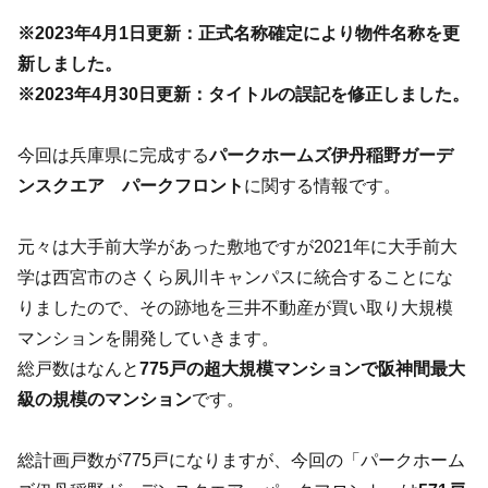
※2023年4月1日更新：正式名称確定により物件名称を更
新しました。
※2023年4月30日更新：タイトルの誤記を修正しました。
今回は兵庫県に完成する
パークホームズ伊丹稲野ガーデ
ンスクエア パークフロント
に関する情報です。
元々は大手前大学があった敷地ですが2021年に大手前大
学は西宮市のさくら夙川キャンパスに統合することにな
りましたので、その跡地を三井不動産が買い取り大規模
マンションを開発していきます。
総戸数はなんと
775戸の超大規模マンションで阪神間最大
級の規模のマンション
です。
総計画戸数が775戸になりますが、今回の「パークホーム