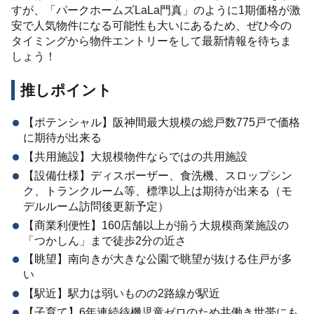
すが、「パークホームズLaLa門真」のように1期価格が激
安で人気物件になる可能性も大いにあるため、ぜひ今の
タイミングから物件エントリーをして最新情報を待ちま
しょう！
推しポイント
【ポテンシャル】阪神間最大規模の総戸数775戸で価格
に期待が出来る
【共用施設】大規模物件ならではの共用施設
【設備仕様】ディスポーザー、食洗機、スロップシン
ク、トランクルーム等、標準以上は期待が出来る（モ
デルルーム訪問後更新予定）
【商業利便性】160店舗以上が揃う大規模商業施設の
「つかしん」まで徒歩2分の近さ
【眺望】南向きが大きな公園で眺望が抜ける住戸が多
い
【駅近】駅力は弱いものの2路線が駅近
【子育て】6年連続待機児童ゼロのため共働き世帯にも