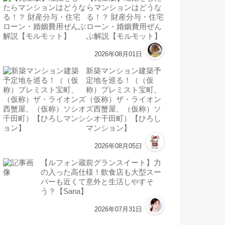
らマンションはどうな
る！？ 財産分与・住宅
ローン・婚姻費用ぜん
ぶ解説【モルモット】
2026年08月01日
新築マンション建築予
定地を巡る！（（仮
称）プレミスト宝町、
（仮称）ザ・ライオン
ズ西蟹屋、（仮称）ソ
シオ千田町）【ひろし
マンション】
2026年08月05日
【ルフォン蔵前グランスイート】力
の入った高仕様！飲食店も大型スー
パーも近くて意外と生活しやすそ
う？【Sana】
2026年07月31日