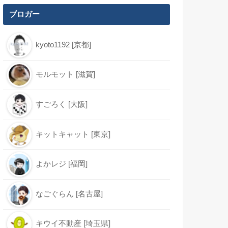
ブロガー
kyoto1192 [京都]
モルモット [滋賀]
すごろく [大阪]
キットキャット [東京]
よかレジ [福岡]
なごぐらん [名古屋]
キウイ不動産 [埼玉県]