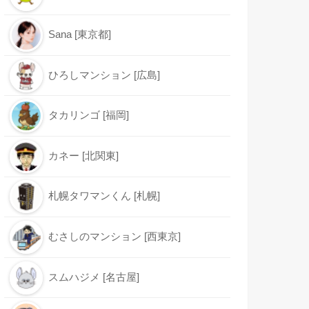
Sana [東京都]
ひろしマンション [広島]
タカリンゴ [福岡]
カネー [北関東]
札幌タワマンくん [札幌]
むさしのマンション [西東京]
スムハジメ [名古屋]