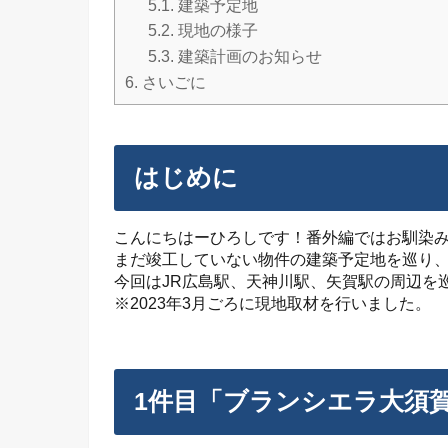
5.1.
建築予定地
5.2.
現地の様子
5.3.
建築計画のお知らせ
6.
さいごに
はじめに
こんにちはーひろしです！番外編ではお馴染
まだ竣工していない物件の建築予定地を巡り
今回はJR広島駅、天神川駅、矢賀駅の周辺を
※2023年3月ごろに現地取材を行いました。
1件目「ブランシエラ大須賀