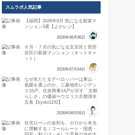
スムラボ人気記事
【福岡】2026年8月 気になる新築マ
ンション3選【よかレジ】
2026年08月06日
６月・７月の気になる文京区と世田
谷区の新築マンション（キットキャ
ット）
2026年07月04日
なぜ名だたるデベロッパーは東山・
祇園を選ぶのか。三菱地所レジデン
ス16戸、住友商事14戸が示す「京都
らしさ」の価値〜ウエリス京都清水
五条【kyoto1192】
2026年08月05日
住宅ローンの金利を、ゼロから本当
に理解する｜コールレート・国債・
円安・利上げ・そして予算の決め方