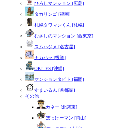
ひろしマンション [広島]
タカリンゴ [福岡]
札幌タワマンくん [札幌]
むさしのマンション [西東京]
スムハジメ [名古屋]
ナカハラ [投資]
OKITES [沖縄]
マンションタビト [福岡]
すまいるん [首都圏]
その他
カネー [北関東]
ぼっけーマン [岡山]