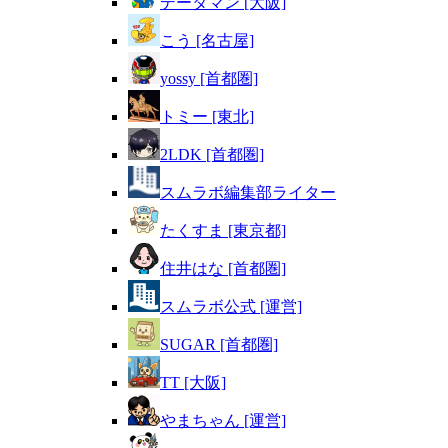
データマン [大阪]
こう [名古屋]
yossy [首都圏]
トミー [東北]
2LDK [首都圏]
スムラボ編集部ライター
たくすま [東京都]
住井はな [首都圏]
スムラボ公式 [運営]
SUGAR [首都圏]
TT [大阪]
やまちゃん [運営]