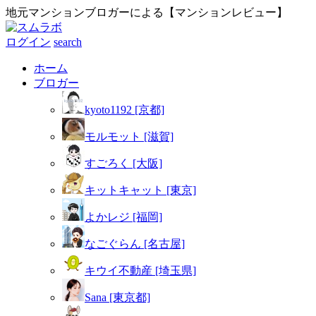
地元マンションブロガーによる【マンションレビュー】
ログイン
search
ホーム
ブロガー
kyoto1192 [京都]
モルモット [滋賀]
すごろく [大阪]
キットキャット [東京]
よかレジ [福岡]
なごぐらん [名古屋]
キウイ不動産 [埼玉県]
Sana [東京都]