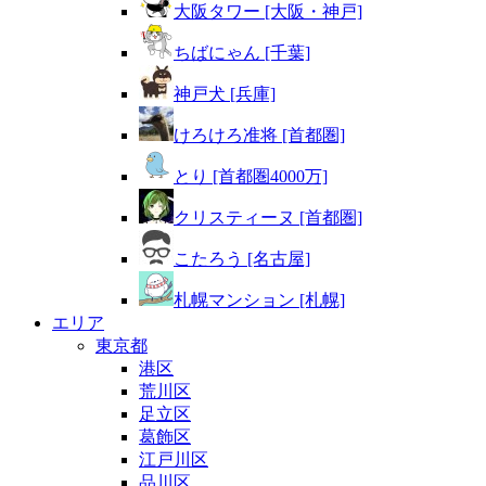
大阪タワー [大阪・神戸]
ちばにゃん [千葉]
神戸犬 [兵庫]
けろけろ准将 [首都圏]
とり [首都圏4000万]
クリスティーヌ [首都圏]
こたろう [名古屋]
札幌マンション [札幌]
エリア
東京都
港区
荒川区
足立区
葛飾区
江戸川区
品川区