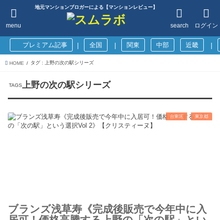
地元マンションブロガーによる【マンションレビュー】
menu
search
ログイン
プレミアム記事
全国
関東
中部
近畿
|
|
|
タグ : 上野の次の駅シリーズ
HOME
上野の次の駅シリーズ
台東区
東京都
ブランズ浅草寿《完成後販売で今年中に入
居可！価格高騰する上野の「次の駅」とい