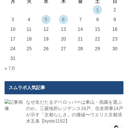
月
火
水
木
金
土
日
1
2
3
4
5
6
7
8
9
10
11
12
13
14
15
16
17
18
19
20
21
22
23
24
25
26
27
28
29
30
31
« 7月
スムラボ人気記事
なぜ名だたるデベロッパーは東山・祇園を選ぶ
のか。三菱地所レジデンス16戸、住友商事14戸
が示す「京都らしさ」の価値〜ウエリス京都清
水五条【kyoto1192】