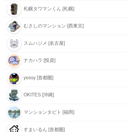
札幌タワマンくん [札幌]
むさしのマンション [西東京]
スムハジメ [名古屋]
ナカハラ [投資]
yossy [首都圏]
OKITES [沖縄]
マンションタビト [福岡]
すまいるん [首都圏]