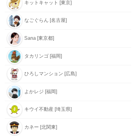
キットキャット [東京]
なごぐらん [名古屋]
Sana [東京都]
タカリンゴ [福岡]
ひろしマンション [広島]
よかレジ [福岡]
キウイ不動産 [埼玉県]
カネー [北関東]