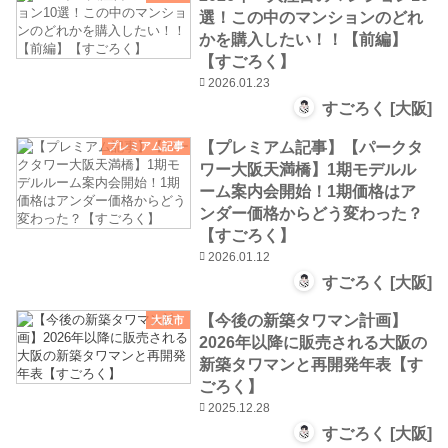
選！この中のマンションのどれ
かを購入したい！！【前編】
【すごろく】
2026.01.23
すごろく [大阪]
【プレミアム記事】【パークタ
プレミアム記事
ワー大阪天満橋】1期モデルル
ーム案内会開始！1期価格はア
ンダー価格からどう変わった？
【すごろく】
2026.01.12
すごろく [大阪]
【今後の新築タワマン計画】
大阪市
2026年以降に販売される大阪の
新築タワマンと再開発年表【す
ごろく】
2025.12.28
すごろく [大阪]