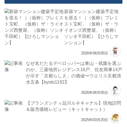
新築マンション建築予定地
を巡る！（（仮称）プレミ
スト宝町、（仮称）ザ・ラ
イオンズ西蟹屋、（仮称）
ソシオ千田町）【ひろしマ
ンション】
2026年08月05日
なぜ名だたるデベロッパーは東山・祇園を選ぶ
のか。三菱地所レジデンス16戸、住友商事14戸
が示す「京都らしさ」の価値〜ウエリス京都清
水五条【kyoto1192】
2026年08月05日
【ブランズシティ品川ルネキャナル】現地訪問
＆販売価格レビュー（キットキャット）
2025年03月20日