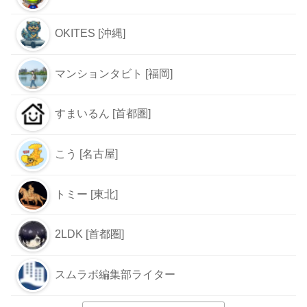
OKITES [沖縄]
マンションタビト [福岡]
すまいるん [首都圏]
こう [名古屋]
トミー [東北]
2LDK [首都圏]
スムラボ編集部ライター