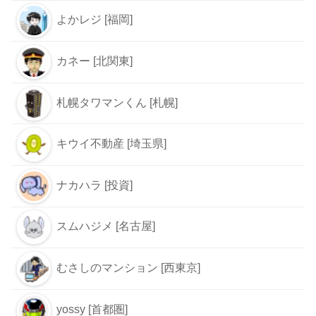
よかレジ [福岡]
カネー [北関東]
札幌タワマンくん [札幌]
キウイ不動産 [埼玉県]
ナカハラ [投資]
スムハジメ [名古屋]
むさしのマンション [西東京]
yossy [首都圏]