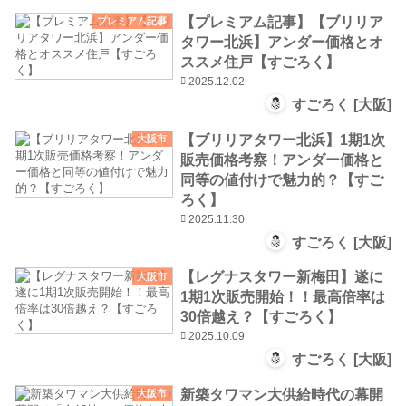
【プレミアム記事】【ブリリア
プレミアム記事
タワー北浜】アンダー価格とオ
ススメ住戸【すごろく】
2025.12.02
すごろく [大阪]
【ブリリアタワー北浜】1期1次
大阪市
販売価格考察！アンダー価格と
同等の値付けで魅力的？【すご
ろく】
2025.11.30
すごろく [大阪]
【レグナスタワー新梅田】遂に
大阪市
1期1次販売開始！！最高倍率は
30倍越え？【すごろく】
2025.10.09
すごろく [大阪]
新築タワマン大供給時代の幕開
大阪市