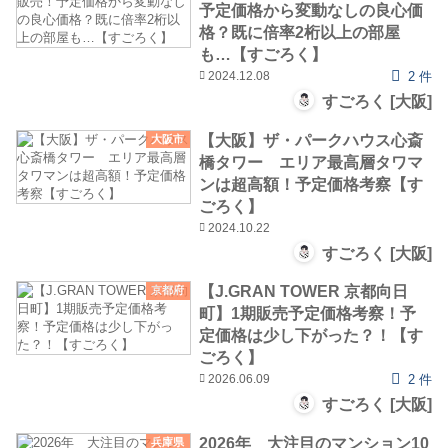
予定価格から変動なしの良心価
格？既に倍率2桁以上の部屋
も…【すごろく】
2024.12.08
2 件
すごろく [大阪]
【大阪】ザ・パークハウス心斎
大阪市
橋タワー エリア最高層タワマ
ンは超高額！予定価格考察【す
ごろく】
2024.10.22
すごろく [大阪]
【J.GRAN TOWER 京都向日
京都府
町】1期販売予定価格考察！予
定価格は少し下がった？！【す
ごろく】
2026.06.09
2 件
すごろく [大阪]
2026年 大注目のマンション10
兵庫県