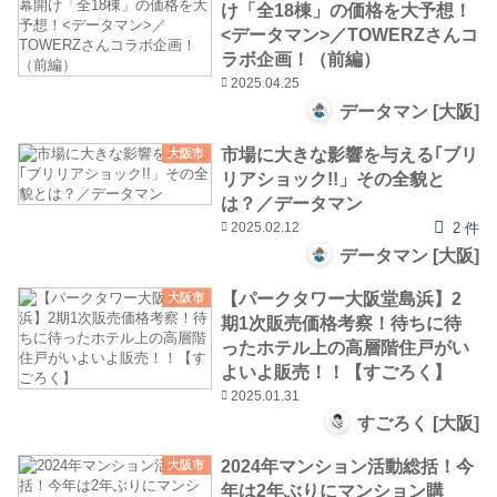
け「全18棟」の価格を大予想！
<データマン>／TOWERZさんコ
ラボ企画！（前編）
2025.04.25
データマン [大阪]
市場に大きな影響を与える｢ブリ
大阪市
リアショック!!」その全貌と
は？／データマン
2025.02.12
2 件
データマン [大阪]
【パークタワー大阪堂島浜】2
大阪市
期1次販売価格考察！待ちに待
ったホテル上の高層階住戸がい
よいよ販売！！【すごろく】
2025.01.31
すごろく [大阪]
2024年マンション活動総括！今
大阪市
年は2年ぶりにマンション購