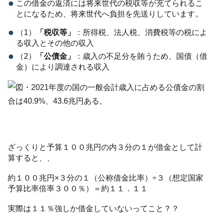
この借金の返済には将来世代の税収等が充てられるこ
とになるため、将来世代へ負担を先送りしています。
（1）
「税収等」
：所得税、法人税、消費税等の税によ
る収入とその他の収入
（2）
「公債金」
：歳入の不足分を賄うため、国債（借
金）により調達される収入
ざっくりと予算１００兆円の内３分の１が借金として計
算すると、、
約１００兆円×３分の１（公称借金比率）÷３（想定国家
予算比率倍率３００％）＝約１１．１１
実際は１１％強しか借金していないってこと？？