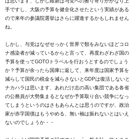
は思います、しかし維新は与党への擦り寄りがかなり上
手ですし、大阪の予算を健全化させたという実績がある
ので来年の参議院選挙はさらに躍進するかもしれません
ね。
しかし、与党はなぜせっかく世界で類をみないほどコロ
ナ感染者が減っているからと言って、再度わざわざ国の
予算を使ってGOTOトラベルを行おうとするのでしょう
か？予算が余ったら国庫に返して、来年度は国家予算を
減らして国民の税金を減らさないとGDPは復活しないと
ナカハラは思います、あれだけ志の高い集団である各省
の公務員が大勢集まるとなぜか予算取り合い競争になっ
てしまうというのはさもあらんとは思うのですが、政治
家が赤字国債はもうやめる、無い袖は振れないとはいえ
ないのでしょうか・・