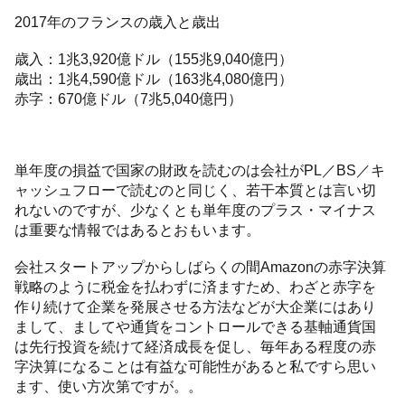
2017年のフランスの歳入と歳出
歳入：1兆3,920億ドル（155兆9,040億円）
歳出：1兆4,590億ドル（163兆4,080億円）
赤字：670億ドル（7兆5,040億円）
単年度の損益で国家の財政を読むのは会社がPL／BS／キ
ャッシュフローで読むのと同じく、若干本質とは言い切
れないのですが、少なくとも単年度のプラス・マイナス
は重要な情報ではあるとおもいます。
会社スタートアップからしばらくの間Amazonの赤字決算
戦略のように税金を払わずに済ますため、わざと赤字を
作り続けて企業を発展させる方法などが大企業にはあり
まして、ましてや通貨をコントロールできる基軸通貨国
は先行投資を続けて経済成長を促し、毎年ある程度の赤
字決算になることは有益な可能性があると私ですら思い
ます、使い方次第ですが。。