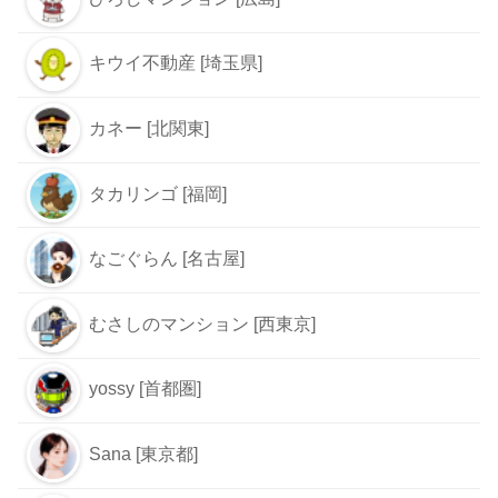
すごろく [大阪]
kyoto1192 [京都]
よかレジ [福岡]
モルモット [滋賀]
キットキャット [東京]
ひろしマンション [広島]
キウイ不動産 [埼玉県]
カネー [北関東]