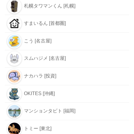
タカリンゴ [福岡]
なごぐらん [名古屋]
むさしのマンション [西東京]
yossy [首都圏]
Sana [東京都]
札幌タワマンくん [札幌]
すまいるん [首都圏]