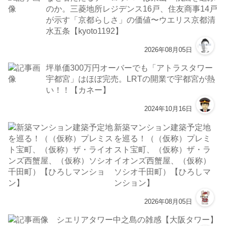
武蔵小杉とザ・パークハウス武蔵小杉タワーズ
with隈研吾【yossy】
2024年11月01日
【プレミアム記事】引越しに伴い自宅マンショ
ン売却スタート！自宅の査定額はどうなった？
大阪の市況考察！【すごろく】
2026年07月31日
【Brillia (ブリリア) 方南町】販売価格と周辺物
件比較レビュー（キットキャット）
2026年07月31日
なぜ名だたるデベロッパーは東山・祇園を選ぶ
のか。三菱地所レジデンス16戸、住友商事14戸
が示す「京都らしさ」の価値〜ウエリス京都清
水五条【kyoto1192】
2026年08月05日