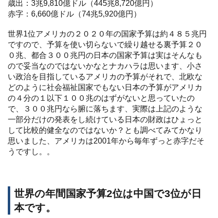
歳出：3兆9,810億ドル（445兆8,720億円）
赤字：6,660億ドル（74兆5,920億円）
世界1位アメリカの２０２０年の国家予算は約４８５兆円
ですので、予算を使い切らないで繰り越せる裏予算２０
０兆、都合３００兆円の日本の国家予算は実はそんなも
ので妥当なのではないかなとナカハラは思います、小さ
い政治を目指しているアメリカの予算がそれで、北欧な
どのように社会福祉国家でもない日本の予算がアメリカ
の４分の１以下１００兆のはずがないと思っていたの
で、３００兆円なら腑に落ちます、実際は上記のような
一部分だけの発表をし続けている日本の財政はひょっと
して比較的健全なのではないか？とも調べてみてかなり
思いました、アメリカは2001年から毎年ずっと赤字だそ
うですし。。
世界の年間国家予算2位は中国で3位が日
本です。