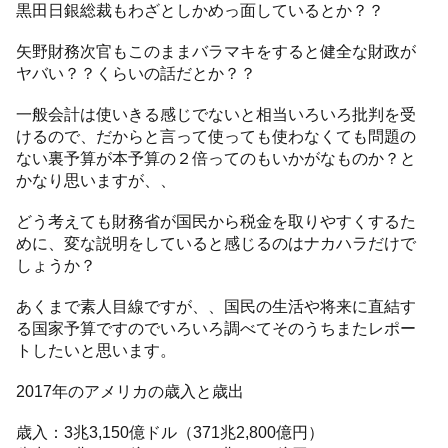
黒田日銀総裁もわざとしかめっ面しているとか？？
矢野財務次官もこのままバラマキをすると健全な財政が
ヤバい？？くらいの話だとか？？
一般会計は使いきる感じでないと相当いろいろ批判を受
けるので、だからと言って使っても使わなくても問題の
ない裏予算が本予算の２倍ってのもいかがなものか？と
かなり思いますが、、
どう考えても財務省が国民から税金を取りやすくするた
めに、変な説明をしていると感じるのはナカハラだけで
しょうか？
あくまで素人目線ですが、、国民の生活や将来に直結す
る国家予算ですのでいろいろ調べてそのうちまたレポー
トしたいと思います。
2017年のアメリカの歳入と歳出
歳入：3兆3,150億ドル（371兆2,800億円）