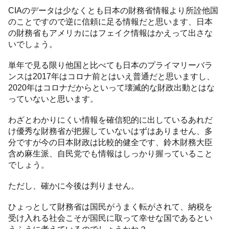
CIAのデータは少なくとも日本の財務省情報より所詮他国
のことですので逆に信頼に足る情報だと思います、日本
の財務省もアメリカにはフェイク情報はかえって出さな
いでしょう。
単年で見る限り他国と比べても日本のプライマリーバラ
ンスは2017年はコロナ前とはいえ普通だと思いますし、
2020年はコロナだからといって壊滅的な財政出動とはな
っていないと思います。
わざとわかりにくい情報を確信犯的に出しているあれだ
け優秀な財務省が把握していないはずはありません、多
分ですが今の日本財政は比較的健全です、鈴木財務大臣
含め麻生派、自民党でも情報はしっかり握っていること
でしょう。
ただし、確かに今後は判りません。
ひょっとして財務省は国民がうまく転がされて、納税を
受け入れる社会こそが国民に取って幸せな国であるとい