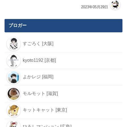
坪単価300万円オーバーでも「アトラスタワー
宇都宮」はほぼ完売。LRTの開業で宇都宮が熱
い！！【カネー】
2024年10月16日
新築マンション建築予定地
を巡る！（（仮称）プレミ
スト宝町、（仮称）ザ・ラ
イオンズ西蟹屋、（仮称）
ソシオ千田町）【ひろしマ
ンション】
2026年08月05日
シエリアタワー中之島の雑感【大阪タワー】
2023年05月29日
ブロガー