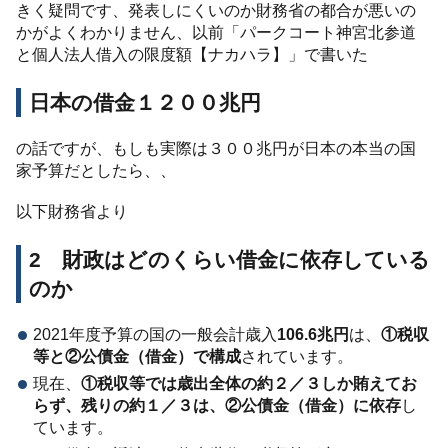
きく疑問です、発表しにくいのか財務省の都合が悪いの
かがよくわかりません、以前「パークコート神宮北参道
と個人法人借入の限度額【ナカハラ】」で書いた
日本の借金１２００兆円
の話ですが、もしも実際は３００兆円が日本の本当の国
家予算だとしたら、、
以下財務省より
2 財政はどのくらい借金に依存している
のか
2021年度予算の国の一般会計歳入
106.6兆円
は、
①税収
等と②公債金（借金）で構成
されています。
現在、
①税収等では歳出全体の約２／３しか賄えてお
らず、残りの約１／３は、②公債金（借金）に依存
し
ています。