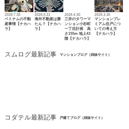
2026.7.30
2026.5.31
2026.4.30
2026.3.30
ベトナムの不動
海外不動産は勝
三井のタワーマ
マンションプレ
産事情【ナカハ
たん？【ナカハ
ンション小杉町
ミアム住戸につ
ラ】
ラ】
一丁目計画 高
いての考え方
さ155m 地上43
【ナカハラ】
階【ナカハラ】
スムログ最新記事
マンションブログ（姉妹サイト）
コダテル最新記事
戸建てブログ（姉妹サイト）