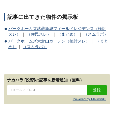
記事に出てきた物件の掲示板
パークホームズ武蔵新城フィールドレジデンス（検討
スレ）
｜
（住民スレ）
｜
（まとめ）
｜
（スムラボ）
パークホームズ大倉山ガーデン（検討スレ）
｜
（まと
め）
｜
（スムラボ）
ナカハラ [投資]の記事を新着通知（無料）
Powered by Mailwind