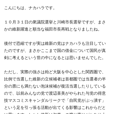
こんにちは、ナカハラです。
１０月３１日の衆議院選挙と川崎市長選挙ですが、まさ
かの維新躍進と順当な福田市長再戦となりましたね。
後付で恐縮ですが実は維新の党はナカハラも注目してい
たのですが、まさかここまで国の借金について国民が真
剣に考えるという世の中になるとは思いませんでした。
ただし、実際の強さは殆ど大阪を中心とした関西圏で、
比例で当選した維新の立候補者は首都圏では当選者の半
分の票にも満たない泡沫候補が復活当選したりしている
ので、以前みんなの党で渡辺喜美がやられた与党の得意
技マスコミスキャンダルリークで「自民党がぶっ潰す」
という足を引っ張る活動が出てくる影響はこれからだと