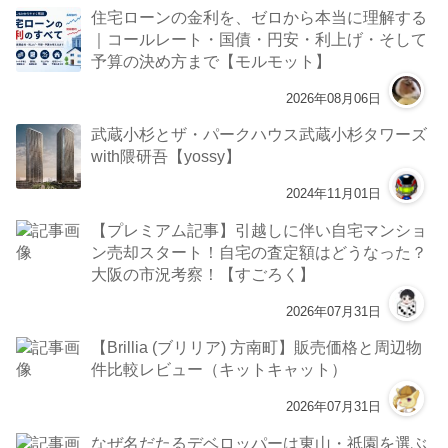
« 7月
スムラボ人気記事
【西区新町】なにわ筋線 新駅「西本町駅」周辺
エリアのマンション散策！新築供給がなく中古
一択のエリア【すごろく】
2026年08月07日
【福岡】2026年8月 気になる新築マンション3
選【よかレジ】
2026年08月06日
住宅ローンの金利を、ゼロから本当に理解する
｜コールレート・国債・円安・利上げ・そして
予算の決め方まで【モルモット】
2026年08月06日