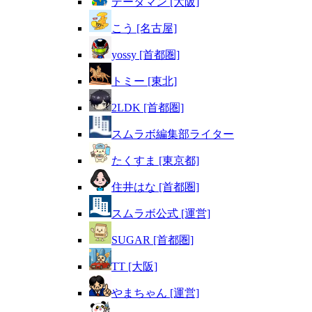
データマン [大阪]
こう [名古屋]
yossy [首都圏]
トミー [東北]
2LDK [首都圏]
スムラボ編集部ライター
たくすま [東京都]
住井はな [首都圏]
スムラボ公式 [運営]
SUGAR [首都圏]
TT [大阪]
やまちゃん [運営]