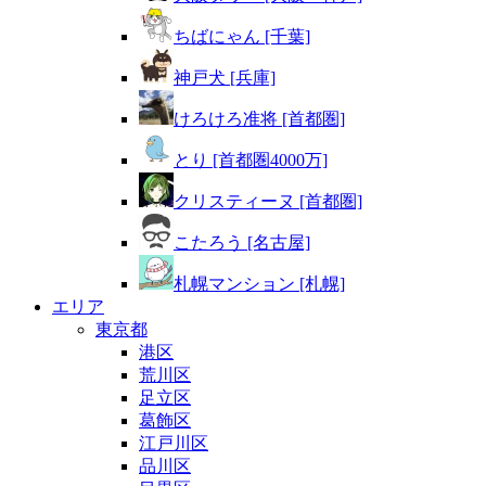
ちばにゃん [千葉]
神戸犬 [兵庫]
けろけろ准将 [首都圏]
とり [首都圏4000万]
クリスティーヌ [首都圏]
こたろう [名古屋]
札幌マンション [札幌]
エリア
東京都
港区
荒川区
足立区
葛飾区
江戸川区
品川区