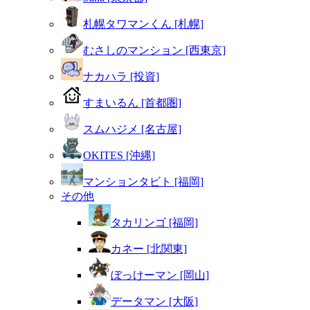
札幌タワマンくん [札幌]
むさしのマンション [西東京]
ナカハラ [投資]
すまいるん [首都圏]
スムハジメ [名古屋]
OKITES [沖縄]
マンションタビト [福岡]
その他
タカリンゴ [福岡]
カネー [北関東]
ぼっけーマン [岡山]
データマン [大阪]