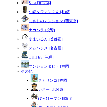
Sana [東京都]
札幌タワマンくん [札幌]
むさしのマンション [西東京]
ナカハラ [投資]
すまいるん [首都圏]
スムハジメ [名古屋]
OKITES [沖縄]
マンションタビト [福岡]
その他
タカリンゴ [福岡]
カネー [北関東]
ぼっけーマン [岡山]