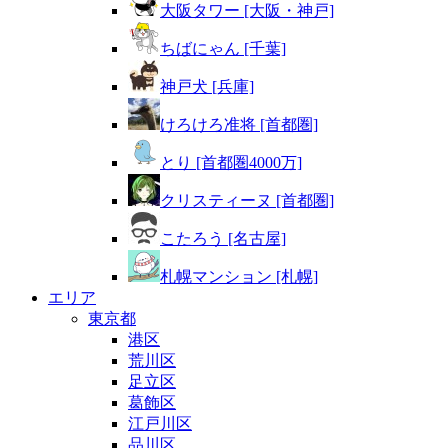
大阪タワー [大阪・神戸]
ちばにゃん [千葉]
神戸犬 [兵庫]
けろけろ准将 [首都圏]
とり [首都圏4000万]
クリスティーヌ [首都圏]
こたろう [名古屋]
札幌マンション [札幌]
エリア
東京都
港区
荒川区
足立区
葛飾区
江戸川区
品川区