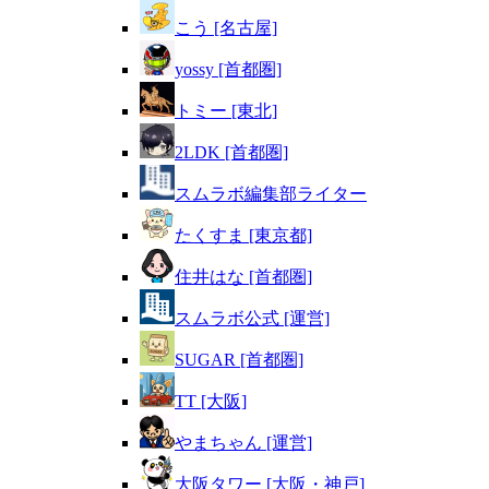
こう [名古屋]
yossy [首都圏]
トミー [東北]
2LDK [首都圏]
スムラボ編集部ライター
たくすま [東京都]
住井はな [首都圏]
スムラボ公式 [運営]
SUGAR [首都圏]
TT [大阪]
やまちゃん [運営]
大阪タワー [大阪・神戸]