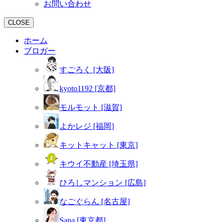
お問い合わせ
CLOSE
ホーム
ブロガー
すごろく [大阪]
kyoto1192 [京都]
モルモット [滋賀]
よかレジ [福岡]
キットキャット [東京]
キウイ不動産 [埼玉県]
ひろしマンション [広島]
なごぐらん [名古屋]
Sana [東京都]