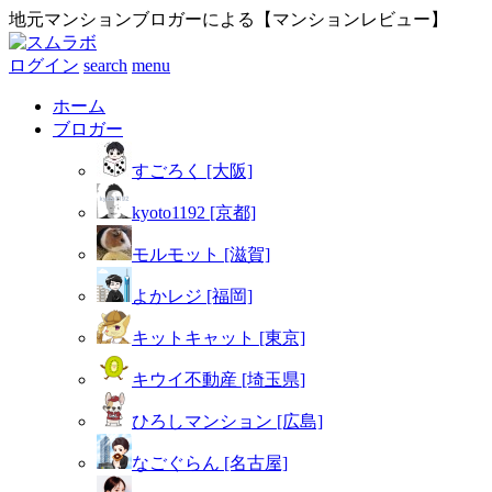
地元マンションブロガーによる【マンションレビュー】
ログイン
search
menu
ホーム
ブロガー
すごろく [大阪]
kyoto1192 [京都]
モルモット [滋賀]
よかレジ [福岡]
キットキャット [東京]
キウイ不動産 [埼玉県]
ひろしマンション [広島]
なごぐらん [名古屋]