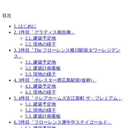
目次
1.
はじめに
2.
1件目「グラディス相生橋」
2.1.
建築予定地
2.2.
現地の様子
3.
2件目「The フローレンス横川駅前タワーレジデン
ス」
3.1.
建築予定地
3.2.
建築計画看板
3.3.
現地の様子
4.
3件目「ポレスター西広島駅前(仮称)」
4.1.
建築予定地
4.2.
現地の様子
5.
4件目「クレアホームズ古江新町 ザ・プレミアム」
5.1.
建築予定地
5.2.
現地の様子
5.3.
建築計画看板
6.
5件目「フローレンス庚午中ステイゴールド」