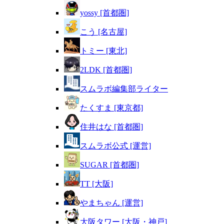
yossy [首都圏]
こう [名古屋]
トミー [東北]
2LDK [首都圏]
スムラボ編集部ライター
たくすま [東京都]
住井はな [首都圏]
スムラボ公式 [運営]
SUGAR [首都圏]
TT [大阪]
やまちゃん [運営]
大阪タワー [大阪・神戸]