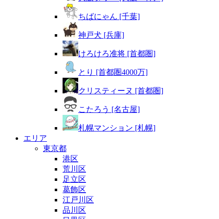
ちばにゃん [千葉]
神戸犬 [兵庫]
けろけろ准将 [首都圏]
とり [首都圏4000万]
クリスティーヌ [首都圏]
こたろう [名古屋]
札幌マンション [札幌]
エリア
東京都
港区
荒川区
足立区
葛飾区
江戸川区
品川区