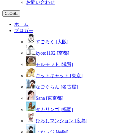
お問い合わせ
CLOSE
ホーム
ブロガー
すごろく [大阪]
kyoto1192 [京都]
モルモット [滋賀]
キットキャット [東京]
なごぐらん [名古屋]
Sana [東京都]
タカリンゴ [福岡]
ひろしマンション [広島]
よかレジ [福岡]