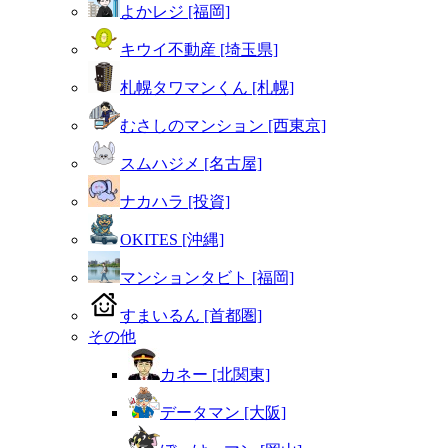
よかレジ [福岡]
キウイ不動産 [埼玉県]
札幌タワマンくん [札幌]
むさしのマンション [西東京]
スムハジメ [名古屋]
ナカハラ [投資]
OKITES [沖縄]
マンションタビト [福岡]
すまいるん [首都圏]
その他
カネー [北関東]
データマン [大阪]