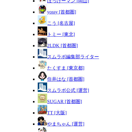
ぼっけーマン [岡山]
yossy [首都圏]
こう [名古屋]
トミー [東北]
2LDK [首都圏]
スムラボ編集部ライター
たくすま [東京都]
住井はな [首都圏]
スムラボ公式 [運営]
SUGAR [首都圏]
TT [大阪]
やまちゃん [運営]