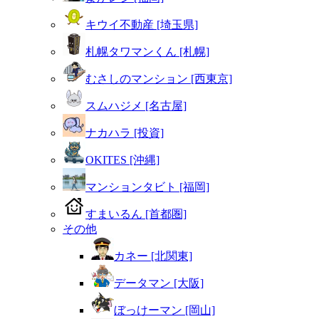
キウイ不動産 [埼玉県]
札幌タワマンくん [札幌]
むさしのマンション [西東京]
スムハジメ [名古屋]
ナカハラ [投資]
OKITES [沖縄]
マンションタビト [福岡]
すまいるん [首都圏]
その他
カネー [北関東]
データマン [大阪]
ぼっけーマン [岡山]