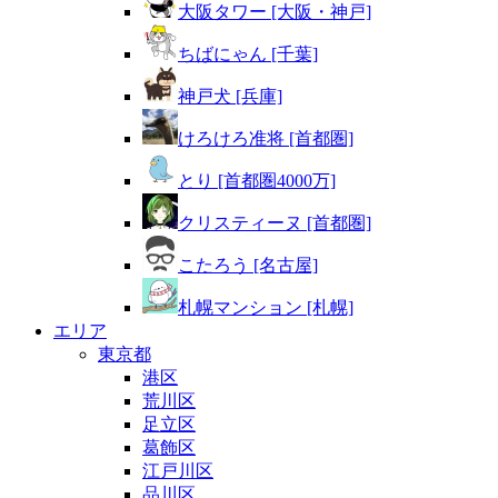
大阪タワー [大阪・神戸]
ちばにゃん [千葉]
神戸犬 [兵庫]
けろけろ准将 [首都圏]
とり [首都圏4000万]
クリスティーヌ [首都圏]
こたろう [名古屋]
札幌マンション [札幌]
エリア
東京都
港区
荒川区
足立区
葛飾区
江戸川区
品川区