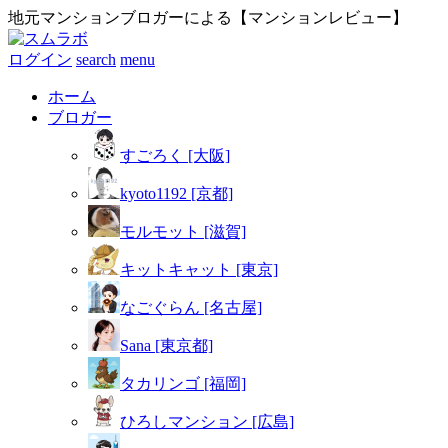
地元マンションブロガーによる【マンションレビュー】
ログイン
search
menu
ホーム
ブロガー
すごろく [大阪]
kyoto1192 [京都]
モルモット [滋賀]
キットキャット [東京]
なごぐらん [名古屋]
Sana [東京都]
タカリンゴ [福岡]
ひろしマンション [広島]